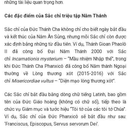
những tài liệu quan trọng hơn.
Các đặc điểm của Sắc chỉ triệu tập Năm Thánh
Sắc chỉ của Đức Thánh Cha không chỉ cho biết ngày bắt đầu
và kết thúc của Năm Ân Sủng, nhưng mỗi Sắc chỉ còn được
xác định bằng những từ đầu tiên. Ví dụ, Thánh Gioan Phaolô
II đã công bố Đại Năm Thánh 2000 với Sắc
chỉ
Incarnationis mysterium
– “Mầu nhiệm Nhập thể”, trong
khi Đức Thánh Cha Phanxicô đã công bố Năm thánh Ngoại
thường về Lòng thương xót (2015-2016) với Sắc
chỉ
Misericordiae vultus
– “Diện mạo lòng thương xót”.
Các Sắc chỉ bắt đầu bằng dòng chữ tiếng Latinh, bao gồm
tên của Đức Giáo hoàng (không có chữ số), tiếp theo là
chức vụ Giám mục và tước hiệu “Tôi tớ của các tôi tớ Chúa”.
Ví dụ, Sắc chỉ của Đức Phanxicô sẽ bắt đầu như sau:
‘Franciscus, Episcopus, Servus servorum Dei’.