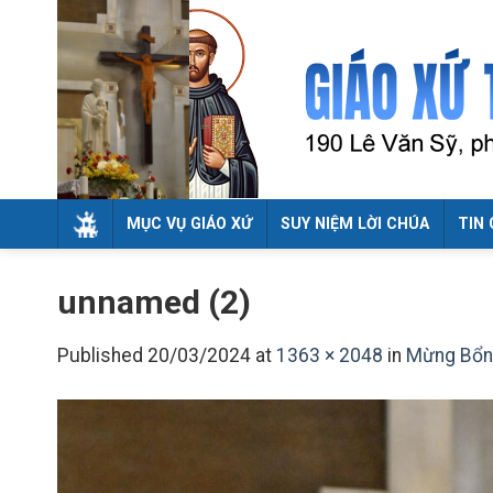
Skip
to
content
MỤC VỤ GIÁO XỨ
SUY NIỆM LỜI CHÚA
TIN 
unnamed (2)
Published
20/03/2024
at
1363 × 2048
in
Mừng Bổn 