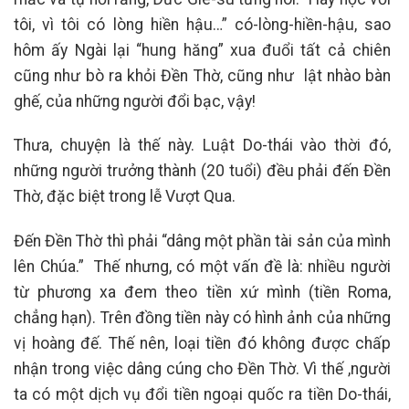
tôi, vì tôi có lòng hiền hậu…” có-lòng-hiền-hậu, sao
hôm ấy Ngài lại “hung hăng” xua đuổi tất cả chiên
cũng như bò ra khỏi Đền Thờ, cũng như lật nhào bàn
ghế, của những người đổi bạc, vậy!
Thưa, chuyện là thế này. Luật Do-thái vào thời đó,
những người trưởng thành (20 tuổi) đều phải đến Đền
Thờ, đặc biệt trong lễ Vượt Qua.
Đến Đền Thờ thì phải “dâng một phần tài sản của mình
lên Chúa.” Thế nhưng, có một vấn đề là: nhiều người
từ phương xa đem theo tiền xứ mình (tiền Roma,
chẳng hạn). Trên đồng tiền này có hình ảnh của những
vị hoàng đế. Thế nên, loại tiền đó không được chấp
nhận trong việc dâng cúng cho Đền Thờ. Vì thế ,người
ta có một dịch vụ đổi tiền ngoại quốc ra tiền Do-thái,