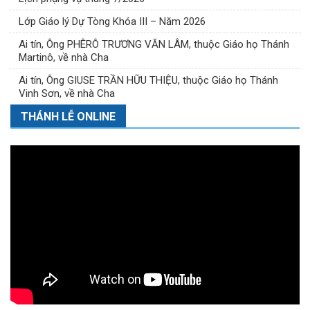
Lớp Giáo lý Dự Tòng Khóa III – Năm 2026
Ai tín, Ông PHÊRÔ TRƯƠNG VĂN LÂM, thuộc Giáo họ Thánh
Martinô, về nhà Cha
Ai tín, Ông GIUSE TRẦN HỮU THIỆU, thuộc Giáo họ Thánh
Vinh Sơn, về nhà Cha
THÁNH LỄ ONLINE