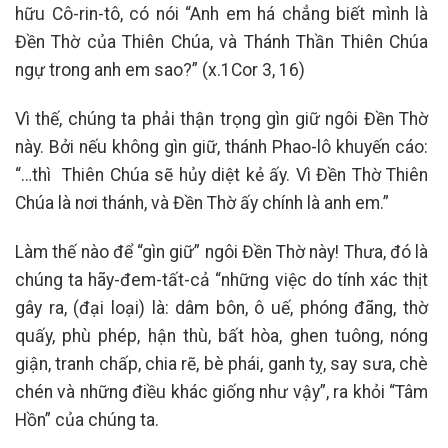
hữu Cô-rin-tô, có nói “Anh em há chẳng biết mình là
Đền Thờ của Thiên Chúa, và Thánh Thần Thiên Chúa
ngự trong anh em sao?” (x.1Cor 3, 16)
Vì thế, chúng ta phải thận trọng gìn giữ ngôi Đền Thờ
này. Bởi nếu không gìn giữ, thánh Phao-lô khuyến cáo:
“…thì Thiên Chúa sẽ hủy diệt kẻ ấy. Vì Đền Thờ Thiên
Chúa là nơi thánh, và Đền Thờ ấy chính là anh em.”
Làm thế nào để “gìn giữ” ngôi Đền Thờ này! Thưa, đó là
chúng ta hãy-đem-tất-cả “những việc do tính xác thịt
gây ra, (đại loại) là: dâm bôn, ô uế, phóng đãng, thờ
quấy, phù phép, hận thù, bất hòa, ghen tuông, nóng
giận, tranh chấp, chia rẽ, bè phái, ganh tỵ, say sưa, chè
chén và những điều khác giống như vậy”, ra khỏi “Tâm
Hồn” của chúng ta.