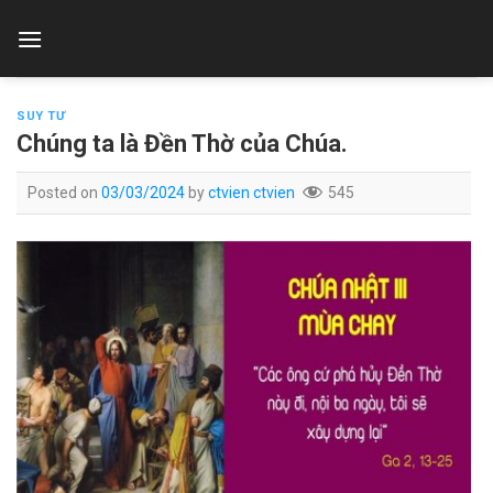
Skip
to
content
SUY TƯ
Chúng ta là Đền Thờ của Chúa.
Posted on
03/03/2024
by
ctvien ctvien
545