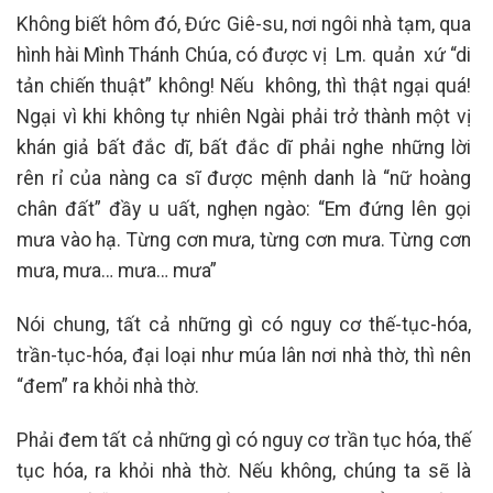
Không biết hôm đó, Đức Giê-su, nơi ngôi nhà tạm, qua
hình hài Mình Thánh Chúa, có được vị Lm. quản xứ “di
tản chiến thuật” không! Nếu không, thì thật ngại quá!
Ngại vì khi không tự nhiên Ngài phải trở thành một vị
khán giả bất đắc dĩ, bất đắc dĩ phải nghe những lời
rên rỉ của nàng ca sĩ được mệnh danh là “nữ hoàng
chân đất” đầy u uất, nghẹn ngào: “Em đứng lên gọi
mưa vào hạ. Từng cơn mưa, từng cơn mưa. Từng cơn
mưa, mưa… mưa… mưa”
Nói chung, tất cả những gì có nguy cơ thế-tục-hóa,
trần-tục-hóa, đại loại như múa lân nơi nhà thờ, thì nên
“đem” ra khỏi nhà thờ.
Phải đem tất cả những gì có nguy cơ trần tục hóa, thế
tục hóa, ra khỏi nhà thờ. Nếu không, chúng ta sẽ là