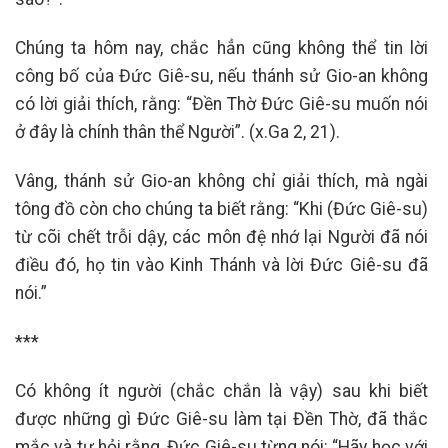
Chúng ta hôm nay, chắc hẳn cũng không thể tin lời
công bố của Đức Giê-su, nếu thánh sử Gio-an không
có lời giải thích, rằng: “Đền Thờ Đức Giê-su muốn nói
ở đây là chính thân thể Người”. (x.Ga 2, 21).
Vâng, thánh sử Gio-an không chỉ giải thích, mà ngài
tông đồ còn cho chúng ta biết rằng: “Khi (Đức Giê-su)
từ cõi chết trỗi dậy, các môn đệ nhớ lại Người đã nói
điều đó, họ tin vào Kinh Thánh và lời Đức Giê-su đã
nói.”
***
Có không ít người (chắc chắn là vậy) sau khi biết
được những gì Đức Giê-su làm tại Đền Thờ, đã thắc
mắc và tự hỏi rằng, Đức Giê-su từng nói: “Hãy học với