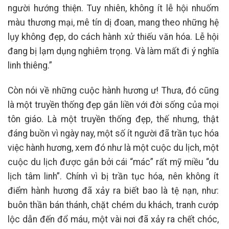
người hướng thiện. Tuy nhiên, không ít lễ hội nhuốm
màu thương mại, mê tín dị đoan, mang theo những hệ
lụy không đẹp, do cách hành xử thiếu văn hóa. Lễ hội
đang bị lạm dụng nghiêm trọng. Và làm mất đi ý nghĩa
linh thiêng.”
Còn nói về những cuộc hành hương ư! Thưa, đó cũng
là một truyền thống đẹp gắn liền với đời sống của mọi
tôn giáo. Là một truyền thống đẹp, thế nhưng, thật
đáng buồn vì ngày nay, một số ít người đã trần tục hóa
việc hành hương, xem đó như là một cuộc du lịch, một
cuộc du lịch được gắn bởi cái “mác” rất mỹ miều “du
lịch tâm linh”. Chính vì bị trần tục hóa, nên không ít
điểm hành hương đã xảy ra biết bao là tệ nạn, như:
buôn thần bán thánh, chặt chém du khách, tranh cướp
lộc dẫn đến đổ máu, một vài nơi đã xảy ra chết chóc,