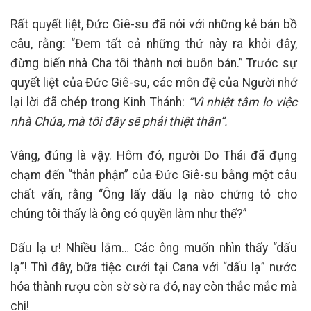
Rất quyết liệt, Đức Giê-su đã nói với những kẻ bán bồ
câu, rằng: “Đem tất cả những thứ này ra khỏi đây,
đừng biến nhà Cha tôi thành nơi buôn bán.” Trước sự
quyết liệt của Đức Giê-su, các môn đệ của Người nhớ
lại lời đã chép trong Kinh Thánh:
“Vì nhiệt tâm lo việc
nhà Chúa, mà tôi đây sẽ phải thiệt thân”.
Vâng, đúng là vậy. Hôm đó, người Do Thái đã đụng
chạm đến “thân phận” của Đức Giê-su bằng một câu
chất vấn, rằng “Ông lấy dấu lạ nào chứng tỏ cho
chúng tôi thấy là ông có quyền làm như thế?”
Dấu lạ ư! Nhiều lắm… Các ông muốn nhìn thấy “dấu
lạ”! Thì đây, bữa tiệc cưới tại Cana với “dấu lạ” nước
hóa thành rượu còn sờ sờ ra đó, nay còn thắc mắc mà
chi!