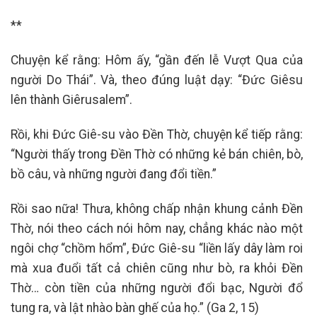
**
Chuyện kể rằng: Hôm ấy, “gần đến lễ Vượt Qua của
người Do Thái”. Và, theo đúng luật dạy: “Đức Giêsu
lên thành Giêrusalem”.
Rồi, khi Đức Giê-su vào Đền Thờ, chuyện kể tiếp rằng:
“Người thấy trong Đền Thờ có những kẻ bán chiên, bò,
bồ câu, và những người đang đổi tiền.”
Rồi sao nữa! Thưa, không chấp nhận khung cảnh Đền
Thờ, nói theo cách nói hôm nay, chẳng khác nào một
ngôi chợ “chồm hổm”, Đức Giê-su “liền lấy dây làm roi
mà xua đuổi tất cả chiên cũng như bò, ra khỏi Đền
Thờ… còn tiền của những người đổi bạc, Người đổ
tung ra, và lật nhào bàn ghế của họ.” (Ga 2, 15)