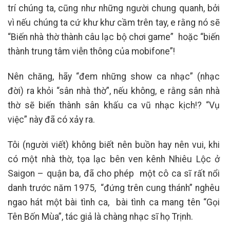
trí chúng ta, cũng như những người chung quanh, bởi
vì nếu chúng ta cứ khư khư cầm trên tay, e rằng nó sẽ
“Biến nhà thờ thành câu lạc bộ chơi game” hoặc “biến
thành trung tâm viễn thông của mobifone”!
Nên chăng, hãy “đem những show ca nhạc” (nhạc
đời) ra khỏi “sân nhà thờ”, nếu không, e rằng sân nhà
thờ sẽ biến thành sân khấu ca vũ nhạc kịch!? “Vụ
việc” này đã có xảy ra.
Tôi (người viết) không biết nên buồn hay nên vui, khi
có một nhà thờ, tọa lạc bên ven kênh Nhiêu Lộc ở
Saigon – quận ba, đã cho phép một cô ca sĩ rất nổi
danh trước năm 1975, “đứng trên cung thánh” nghêu
ngao hát một bài tình ca, bài tình ca mang tên “Gọi
Tên Bốn Mùa”, tác giả là chàng nhạc sĩ họ Trịnh.