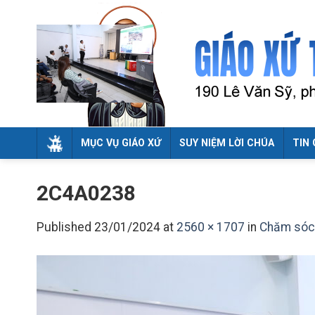
Skip
to
content
MỤC VỤ GIÁO XỨ
SUY NIỆM LỜI CHÚA
TIN 
2C4A0238
Published
23/01/2024
at
2560 × 1707
in
Chăm sóc 