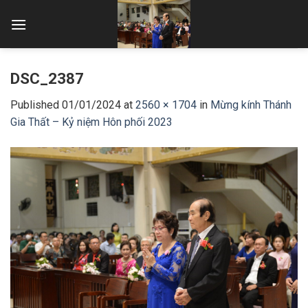
Skip
to
content
DSC_2387
Published
01/01/2024
at
2560 × 1704
in
Mừng kính Thánh
Gia Thất – Kỷ niệm Hôn phối 2023