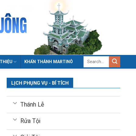
 THIỆU
KHẤN THÁNH MARTINÔ
LỊCH PHỤNG VỤ - BÍ TÍCH
Thánh Lễ
Rửa Tội