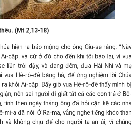
thêu. (Mt 2,13-18)
 Chúa hiện ra báo mộng cho ông Giu-se rằng: “Này
-cập, và cứ ở đó cho đến khi tôi báo lại, vì vua
se liền trỗi dậy, và đang đêm, đưa Hài Nhi và mẹ
i vua Hê-rô-đê băng hà, để ứng nghiệm lời Chúa
ra khỏi Ai-cập. Bấy giờ vua Hê-rô-đê thấy mình bị
iận, nên sai người đi giết tất cả các con trẻ ở Bê-
g, tính theo ngày tháng ông đã hỏi cặn kẽ các nhà
rê-mi-a đã nói: Ở Ra-ma, vẳng nghe tiếng khóc than
h và không chịu để cho người ta an ủi, vì chúng