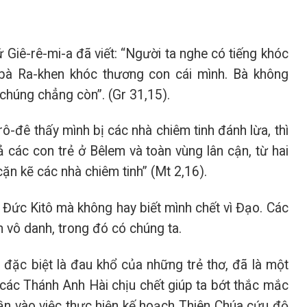
Giê-rê-mi-a đã viết: “Người ta nghe có tiếng khóc
g bà Ra-khen khóc thương con cái mình. Bà không
chúng chẳng còn”. (Gr 31,15).
rô-đê thấy mình bị các nhà chiêm tinh đánh lừa, thì
ả các con trẻ ở Bêlem và toàn vùng lân cận, từ hai
cặn kẽ các nhà chiêm tinh” (Mt 2,16).
 Đức Kitô mà không hay biết mình chết vì Đạo. Các
m vô danh, trong đó có chúng ta.
 đặc biệt là đau khổ của những trẻ thơ, đã là một
 các Thánh Anh Hài chịu chết giúp ta bớt thắc mắc
hần vào việc thực hiện kế hoạch Thiên Chúa cứu độ