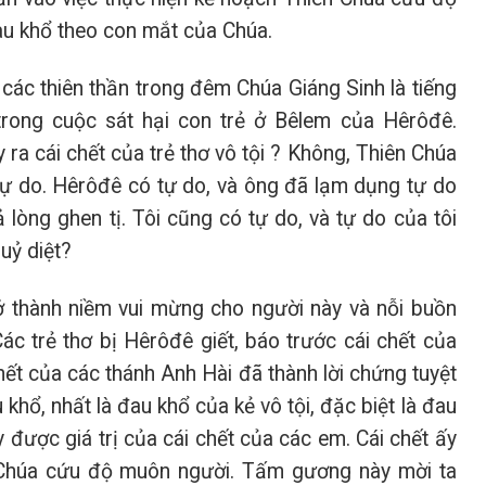
u khổ theo con mắt của Chúa.
các thiên thần trong đêm Chúa Giáng Sinh là tiếng
rong cuộc sát hại con trẻ ở Bêlem của Hêrôđê.
 ra cái chết của trẻ thơ vô tội ? Không, Thiên Chúa
ự do. Hêrôđê có tự do, và ông đã lạm dụng tự do
ả lòng ghen tị. Tôi cũng có tự do, và tự do của tôi
uỷ diệt?
ở thành niềm vui mừng cho người này và nỗi buồn
ác trẻ thơ bị Hêrôđê giết, báo trước cái chết của
ết của các thánh Anh Hài đã thành lời chứng tuyệt
hổ, nhất là đau khổ của kẻ vô tội, đặc biệt là đau
 được giá trị của cái chết của các em. Cái chết ấy
 Chúa cứu độ muôn người. Tấm gương này mời ta