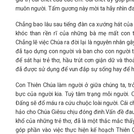
muôn người. Tấm gương này mời ta hãy nhìn đa
Chẳng bao lâu sau tiếng đàn ca xướng hát của 
khóc than rền rĩ của những bà mẹ mất con t
Chẳng lẽ việc Chúa ra đời lại là nguyên nhân gây
đã tạo dựng con người và ban cho con người t
để sát hại trẻ thơ, hầu trút cơn giận dữ và tho
đã được sử dụng để vun đắp sự sống hay để h
Con Thiên Chúa làm người ở giữa chúng ta, tr
bực của người kia. Tuỳ tâm trạng mỗi người. C
Đấng sẽ đổ máu ra cứu chuộc loài người. Cái ch
hảo cho Chúa Giêsu chịu đóng đinh.Vấn đề đau k
khổ của những trẻ thơ, đã là một thắc mắc thấy
góp phần vào việc thực hiện kế hoạch Thiên