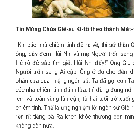
Tin Mừng Chúa Giê-su Ki-tô theo thánh Mát-
Khi các nhà chiêm tinh đã ra về, thì sứ thần
ông, dậy đem Hài Nhi và mẹ Người trốn sang Ai
Hê-rô-đê sắp tìm giết Hài Nhi đấy!” Ông Giu-
Người trốn sang Ai-cập. Ông ở đó cho đến kh
phán xưa qua miệng ngôn sứ: Ta đã gọi con Ta 
các nhà chiêm tinh đánh lừa, thì đùng đùng nổi g
lem và toàn vùng lân cận, từ hai tuổi trở xuốn
chiêm tinh. Thế là ứng nghiệm lời ngôn sứ Giê-
rền rĩ: tiếng bà Ra-khen khóc thương con mìn
không còn nữa.