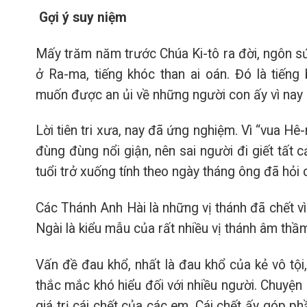
Gợi ý suy niệm
Mấy trăm năm trước Chúa Ki-tô ra đời, ngôn sứ 
ở Ra-ma, tiếng khóc than ai oán. Đó là tiến
muốn được an ủi về những người con ấy vì nay 
Lời tiên tri xưa, nay đã ứng nghiệm. Vì “vua Hê-
đùng đùng nổi giận, nên sai người đi giết tất c
tuổi trở xuống tính theo ngày tháng ông đã hỏi 
Các Thánh Anh Hài là những vị thánh đã chết vì
Ngài là kiểu mẫu của rất nhiều vị thánh âm thầ
Vấn đề đau khổ, nhất là đau khổ của kẻ vô tội,
thắc mắc khó hiểu đối với nhiều người. Chuyện
giá trị cái chết của các em. Cái chết ấy góp p