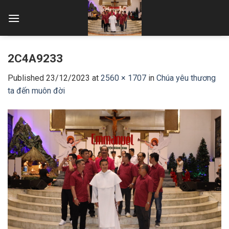
Skip
to
content
2C4A9233
Published
23/12/2023
at
2560 × 1707
in
Chúa yêu thương
ta đến muôn đời