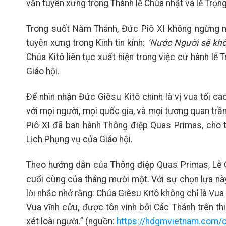
vẫn tuyên xưng trong Thánh lễ Chúa nhật và lễ Trọng
Trong suốt Năm Thánh, Đức Pi
ô
XI không ngừng 
tuyên xưng trong Kinh tin kính:
‘Nước Người sẽ khô
Chúa Kitô liên tục xuất hiện trong việc cử hành lễ Tru
Giáo hội.
Để nhìn nhận Đức Giêsu Kitô chính là vị vua tối ca
với mọi người, mọi quốc gia, và mọi tương quan trầ
Pi
ô
XI đã ban hành Thông điệp Quas Primas, cho 
Lịch Phụng vụ của Giáo hội.
Theo hướng dẫn của Thông điệp Quas Primas, Lễ 
cuối cùng của tháng mười một. Với sự chọn lựa nà
lời nhắc nhở rằng: Chúa Giêsu Kitô không chỉ là Vua c
Vua vĩnh cửu, được tôn vinh bởi Các Thánh trên th
xét loài người.” (nguồn:
https://hdgmvietnam.com/ch