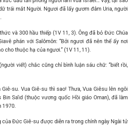
ã xức dầu tấn phong ngươi làm vua Israel… Vậy, tại sao
ữ trái mắt Người. Ngươi đã lấy gươm đâm Uria, người
.
 thức và 300 hầu thiếp (1V 11, 3). Ông đã bỏ Đức Chúa
iavê phán với Salômôn: “Bởi ngươi đã nên thể ấy nơi
o cho thuộc hạ của ngươi.” (1V 11, 11).
(người viết) chắc cũng chỉ bình luận sáu chữ: “biết rồi,
a Giê-su. Vua Giê-su thì sao! Thưa, Vua Giêsu lên ngôi
Bin Sa’id (thuộc vương quốc Hồi giáo Oman), đã làm
m 1970.
 của Đức Giê-su được diễn ra trong chính ngày Ngài tử