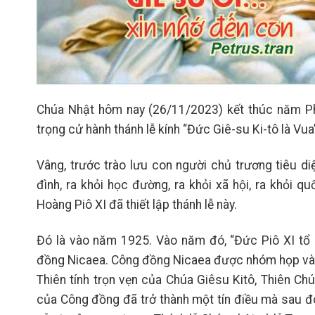
Chúa Nhật hôm nay (26/11/2023) kết thúc năm Phụ
trọng cử hành thánh lễ kính “Đức Giê-su Ki-tô là Vua
Vâng, trước trào lưu con người chủ trương tiêu di
đình, ra khỏi học đường, ra khỏi xã hội, ra khỏi 
Hoàng Piô XI đã thiết lập thánh lễ này.
Đó là vào năm 1925. Vào năm đó, “Đức Pi
ô
XI tổ
đồng Nicaea. Công đồng Nicaea được nhóm họp vào
Thiên tính trọn vẹn của Chúa Giêsu Kitô, Thiên Ch
của Công đồng đã trở thành một tín điều mà sau đ