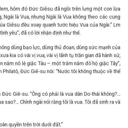
salem, hôm đó Đức Giêsu đã ngồi trên lưng một con lừa
g, Ngài là Vua, nhưng Ngài là Vua không theo các cung
húa Giêsu đều xoay quanh tước hiệu Vua của Ngài.” Lm
ình yêu”, đã có lời nhận định như thế.
 không dùng bạo lực, dùng thủ đoạn, dùng sức mạnh của
ưa kia có vài vị vua, vài vị lãnh tụ trần gian đã hành xử,
àn năm nô lệ giặc Tàu – một trăm năm đô hộ giặc Tây”,
ấn Philatô, Đức Giê-su nói: “Nước tôi không thuộc về thế
và Đức Giê-su. “Ông có phải là vua dân Do-thái không?…
 sao?… Chính ngài nói rằng tôi là vua. Tôi đã sinh ra và
àn quyền trên trời dưới đất.”