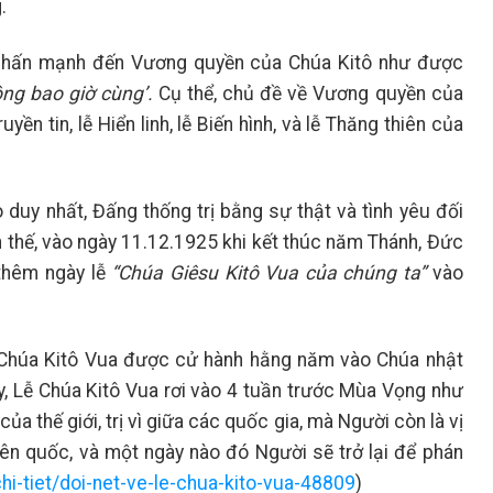
.
nhấn mạnh đến Vương quyền của Chúa Kitô như được
ng bao giờ cùng’.
Cụ thể, chủ đề về Vương quyền của
yền tin, lễ Hiển linh, lễ Biến hình, và lễ Thăng thiên của
o duy nhất, Đấng thống trị bằng sự thật và tình yêu đối
n thế, vào ngày 11.12.1925 khi kết thúc năm Thánh, Đức
thêm ngày lễ
“Chúa Giêsu Kitô Vua của chúng ta”
vào
Chúa Kitô Vua được cử hành hằng năm vào Chúa nhật
y, Lễ Chúa Kitô Vua rơi vào 4 tuần trước Mùa Vọng như
ủa thế giới, trị vì giữa các quốc gia, mà Người còn là vị
iên quốc, và một ngày nào đó Người sẽ trở lại để phán
i-tiet/doi-net-ve-le-chua-kito-vua-48809
)