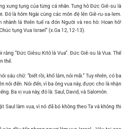
hững xưng tụng của từng cá nhân. Tung hô Đức Giê-su là
ời. Đó là hôm Ngài cùng các môn đệ lên Giê-ru-sa-lem.
 nhành lá thiên tuế ra đón Người và reo hò: Hoan hô!
húc tụng Vua Israel” (x.Ga 12, 12-13).
i rằng “Đức Giêsu Kitô là Vua”
.
Đức Giê-su là Vua. Thế
n thế.
ói sáu chữ: “biết rồi, khổ lắm, nói mãi.” Tuy nhiên, có ba
n nói đến. Nói đến, vì ba ông vua này, được cho là nhận
ếng. Ba vị vua này, đó là: Saul, David, và Salomôn.
ặt Saul làm vua, vì nó đã bỏ không theo Ta và không thi