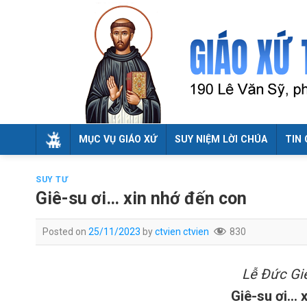
Skip
to
content
MỤC VỤ GIÁO XỨ
SUY NIỆM LỜI CHÚA
TIN 
SUY TƯ
Giê-su ơi… xin nhớ đến con
Posted on
25/11/2023
by
ctvien ctvien
830
Lễ Đức Giê
Giê-su ơi… 