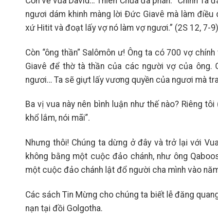
Còn về vua David… Thiên Chúa đã phán: “Chính Ta đ
ngươi dám khinh màng lời Đức Giavê mà làm điều d
xứ Hitit và đoạt lấy vợ nó làm vợ ngươi.” (2S 12, 7-9)
Còn “ông thần” Salômôn ư! Ông ta có 700 vợ chính
Giavê để thờ tà thần của các người vợ của ông. G
ngươi… Ta sẽ giựt lấy vương quyền của ngươi mà tra
Ba vị vua này nên bình luận như thế nào? Riêng tôi 
khổ lắm, nói mãi”
.
Nhưng thôi! Chúng ta dừng ở đây và trở lại với Vu
không bằng một cuộc đảo chánh, như ông Qaboos 
một cuộc đảo chánh lật đổ người cha mình vào nă
Các sách Tin Mừng cho chúng ta biết lễ đăng quang
nạn tại đồi Golgotha.