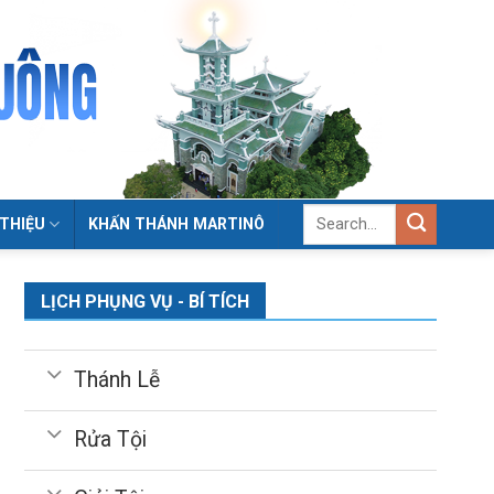
 THIỆU
KHẤN THÁNH MARTINÔ
LỊCH PHỤNG VỤ - BÍ TÍCH
Thánh Lễ
Rửa Tội