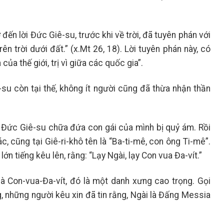
ến lời Đức Giê-su, trước khi về trời, đã tuyên phán với
n trời dưới đất.” (x.Mt 26, 18)
.
Lời tuyên phán này, có
ủa thế giới, trị vì giữa các quốc gia”.
su còn tại thế, không ít người cũng đã thừa nhận thần
in Đức Giê-su chữa đứa con gái của mình bị quỷ ám. Rồi
c, cũng tại Giê-ri-khô tên là “Ba-ti-mê, con ông Ti-mê”.
ớn tiếng kêu lên, rằng: “Lạy Ngài, lạy Con vua Đa-vít.”
là Con-vua-Đa-vít, đó là một danh xưng cao trọng. Gọi
, những người kêu xin đã tin rằng, Ngài là Đấng Messia