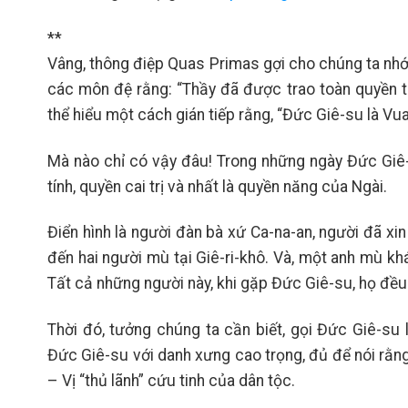
**
Vâng, thông điệp Quas Primas gợi cho chúng ta nhớ đ
các môn đệ rằng: “Thầy đã được trao toàn quyền trê
thể hiểu một cách gián tiếp rằng, “Đức Giê-su là Vua c
Mà nào chỉ có vậy đâu! Trong những ngày Đức Giê-
tính, quyền cai trị và nhất là quyền năng của Ngài.
Điển hình là người đàn bà xứ Ca-na-an, người đã x
đến hai người mù tại Giê-ri-khô. Và, một anh mù khá
Tất cả những người này, khi gặp Đức Giê-su, họ đều l
Thời đó, tưởng chúng ta cần biết, gọi Đức Giê-su 
Đức Giê-su với danh xưng cao trọng, đủ để nói rằng
– Vị “thủ lãnh” cứu tinh của dân tộc.