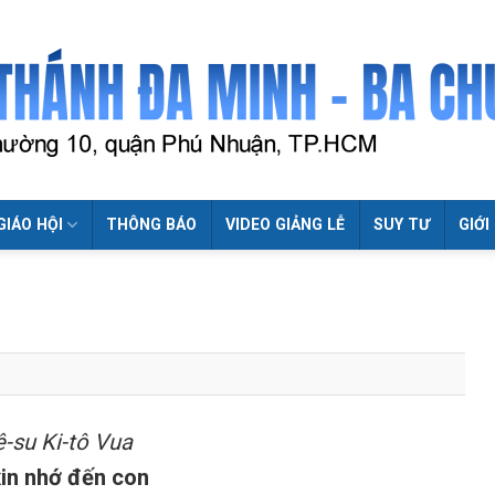
GIÁO HỘI
THÔNG BÁO
VIDEO GIẢNG LỄ
SUY TƯ
GIỚI
-su Ki-tô Vua
xin nhớ đến con