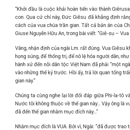
“Khởi đầu là cuộc khải hoàn tiến vào thành Giêru
con. Qua cử chỉ này, Đức Giêsu đã khẳng định rằn
cách của vua chúa trần gian. Tất cả bản án của C
Giuse Nguyễn Hữu An, trong bài viết: “Giê-su – Vua t
Vâng, nhận định của ngài Lm. rất đúng. Vua Giêsu
họng súng, để thống trị, để nô lệ hóa người dân, như x
hành xử đến nỗi dân tộc Việt Nam đã phải “một ng
vào những thế kỷ trước. Hồi ấy, trả lời quan tổng tr
gian này.”
Chúng ta cùng nghe lại lời đối đáp giữa Phi-la-tô 
Nước tôi không thuộc về thế gian này… Vậy ông là vua
đã đến thế gian nhằm mục đích này…”
Nhằm mục đích là VUA. Bởi vì, Ngài: “đã được trao to