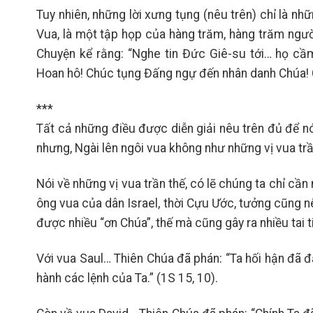
Tuy nhiên, những lời xưng tụng (nêu trên) chỉ là n
Vua, là một tập họp của hàng trăm, hàng trăm ngư
Chuyện kể rằng: “Nghe tin Đức Giê-su tới… họ cầm
Hoan hô! Chúc tụng Đấng ngự đến nhân danh Chúa! C
***
Tất cả những điều được diễn giải nêu trên đủ để nó
nhưng, Ngài lên ngôi vua không như những vị vua trầ
Nói về những vị vua trần thế, có lẽ chúng ta chỉ cần n
ông vua của dân Israel, thời Cựu Ước, tưởng cũng nê
được nhiều “ơn Chúa”, thế mà cũng gây ra nhiều tai ti
Với vua Saul… Thiên Chúa đã phán: “Ta hối hận đã đ
hành các lệnh của Ta.” (1S 15, 10).