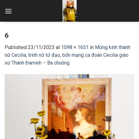
Skip
to
content
6
Published
23/11/2023
at
1098 × 1651
in
Mừng kính thánh
nữ Cecilia, trinh nữ tử đạo, bổn mạng ca đoàn Cecilia giáo
xứ Thánh Đaminh – Ba chuông