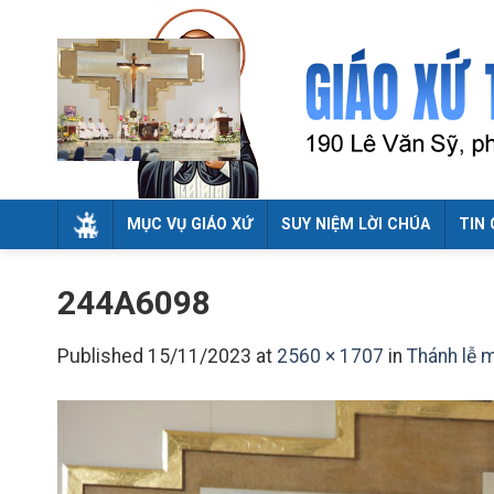
Skip
to
content
MỤC VỤ GIÁO XỨ
SUY NIỆM LỜI CHÚA
TIN 
244A6098
Published
15/11/2023
at
2560 × 1707
in
Thánh lễ 