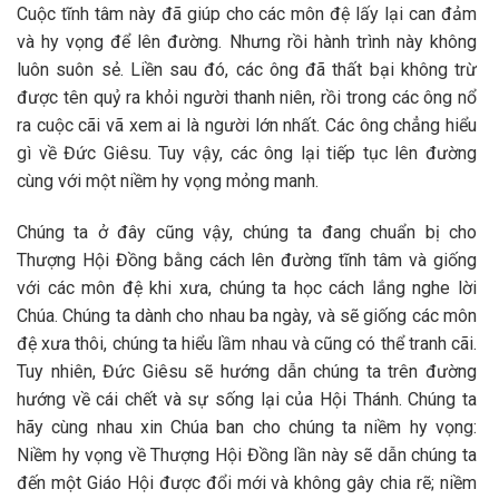
Cuộc tĩnh tâm này đã giúp cho các môn đệ lấy lại can đảm
và hy vọng để lên đường. Nhưng rồi hành trình này không
luôn suôn sẻ. Liền sau đó, các ông đã thất bại không trừ
được tên quỷ ra khỏi người thanh niên, rồi trong các ông nổ
ra cuộc cãi vã xem ai là người lớn nhất. Các ông chẳng hiểu
gì về Đức Giêsu. Tuy vậy, các ông lại tiếp tục lên đường
cùng với một niềm hy vọng mỏng manh.
Chúng ta ở đây cũng vậy, chúng ta đang chuẩn bị cho
Thượng Hội Đồng bằng cách lên đường tĩnh tâm và giống
với các môn đệ khi xưa, chúng ta học cách lắng nghe lời
Chúa. Chúng ta dành cho nhau ba ngày, và sẽ giống các môn
đệ xưa thôi, chúng ta hiểu lầm nhau và cũng có thể tranh cãi.
Tuy nhiên, Đức Giêsu sẽ hướng dẫn chúng ta trên đường
hướng về cái chết và sự sống lại của Hội Thánh. Chúng ta
hãy cùng nhau xin Chúa ban cho chúng ta niềm hy vọng:
Niềm hy vọng về Thượng Hội Đồng lần này sẽ dẫn chúng ta
đến một Giáo Hội được đổi mới và không gây chia rẽ; niềm