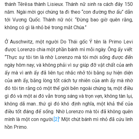
thánh Têrêsa thành Lisieux. Thánh nữ sinh ra cách đây 150
năm. Ngài mời gọi chúng ta đi theo “con đường thơ ấu” dẫn
tới Vương Quốc. Thánh nữ nói: “Đừng bao giờ quên rằng,
không có gì là nhỏ bé trong mắt Chúa.”
Ở Auschwitz, một người Do Thái gốc Ý tên là Primo Levi
được Lorenzo chia một phần bánh mì mỗi ngày. Ông ấy viết:
“Thực sự tôi tin là nhờ Lorenzo mà tôi mới sống được đến
ngày hôm nay; và không phải vì sự giúp đỡ vật chất của anh
ấy mà vì anh ấy đã liên tục nhắc nhở tôi bằng sự hiện diện
của anh ấy, bằng lòng tốt cách tự nhiên của anh ấy mà nhờ
đó tôi tin rằng có một thế giới bên ngoài chúng ta, một điều
gì đó và một ai đó vẫn trong sáng và trọn vẹn, không tàn lụi,
không dã man…thứ gì đó khó định nghĩa, một khả thể của
điều tốt đáng để sống. Nhờ Lorenzo mà tôi đã không quên
mình là một con người.
[2]
’ Một chút bánh mì nhỏ đã cứu linh
hồn Primo.