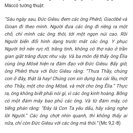
Máccô tường thuật:
“Sáu ngày sau, Đức Giêsu đem các ông Phêrô, Giacôbê và
Gioan đi theo mình. Người đưa các ông đi riêng ra một
chỗ, chỉ mình các ông thôi, tới một ngọn núi cao. Rồi
Người biến đổi hình dạng trước mắt các ông. Y phục
Người trở nên rực rỡ, trắng tinh, không có thợ nào ở trần
gian giặt trắng được như vậy. Và ba môn đệ thấy ông Êlia
cùng ông Môsê hiện ra đàm đạo với Đức Giêsu. Bấy giờ,
ông Phêrô thưa với Đức Giêsu rằng: “Thưa Thầy, chúng
con ở đây, thật là hay! Chúng con xin dựng ba cái lều, một
cho Thầy, một cho ông Môsê, và một cho ông Êlia.” Thực
ra, ông không biết phải nói gì, vì các ông kinh hoàng. Bỗng
có một đám mây bao phủ các ông. Và từ đám mây, có
tiếng phán rằng: “Đây là Con Ta yêu dấu, hãy vâng nghe
lời Người.” Các ông chợt nhìn quanh, thì không thấy ai
nữa, chỉ còn Đức Giêsu với các ông mà thôi.”
(Mc 9,2-8)