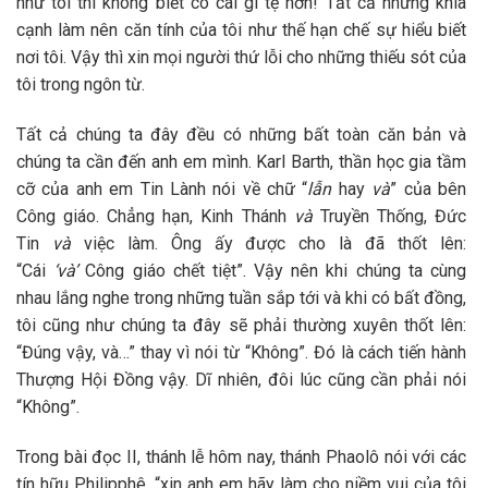
như tôi thì không biết có cái gì tệ hơn! Tất cả những khía
cạnh làm nên căn tính của tôi như thế hạn chế sự hiểu biết
nơi tôi. Vậy thì xin mọi người thứ lỗi cho những thiếu sót của
tôi trong ngôn từ.
Tất cả chúng ta đây đều có những bất toàn căn bản và
chúng ta cần đến anh em mình. Karl Barth, thần học gia tầm
cỡ của anh em Tin Lành nói về chữ “
lẫn
hay
và
” của bên
Công giáo. Chẳng hạn, Kinh Thánh
và
Truyền Thống, Đức
Tin
và
việc làm. Ông ấy được cho là đã thốt lên:
“Cái
‘và’
Công giáo chết tiệt”. Vậy nên khi chúng ta cùng
nhau lắng nghe trong những tuần sắp tới và khi có bất đồng,
tôi cũng như chúng ta đây sẽ phải thường xuyên thốt lên:
“Đúng vậy, và…” thay vì nói từ “Không”. Đó là cách tiến hành
Thượng Hội Đồng vậy. Dĩ nhiên, đôi lúc cũng cần phải nói
“Không”.
Trong bài đọc II, thánh lễ hôm nay, thánh Phaolô nói với các
tín hữu Philipphê, “xin anh em hãy làm cho niềm vui của tôi