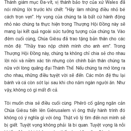
Thánh giám mục Đa-vít, vị thánh bảo trợ của xứ Wales đã
nói những lời trước khi chết: “Hãy làm những điều nhỏ bé
cách trọn vẹn”. Hy vọng của chúng ta là bất cứ hành động
nhỏ nào chúng ta thực hiện trong Thượng Hội Đồng này sẽ
mang lại kết quả ngoài sức tưởng tượng của chúng ta. Vào
đêm cuối cùng, Chúa Giêsu đã trao tặng bản thân cho các
môn đệ: “Thầy trao nộp chính mình cho anh em”. Trong
Thượng Hội Đồng này, chúng ta không chỉ chia sẻ cho nhau
lời nói và niềm xác tín nhưng còn chính bản thân chúng ta
nữa với lòng quãng đại Thánh Thể. Nếu chúng ta mở lòng ra
cho nhau, những điều tuyệt vời sẽ đến. Các môn đệ thu lại
bánh và cá còn sót lại sau khi cho năm ngàn người ăn. Như
vậy, không có gì mất đi cả.
Tôi muốn chia sẻ điều cuối cùng. Phêrô cố gắng ngăn cản
Chúa Giêsu tiến lên Giêrusalem vì ông thấy hành trình đó
không có ý nghĩa gì với ông. Thật vô lý tìm đến nơi mình sẽ
bị giết. Tuyệt vọng không phải là bi quan. Tuyệt vọng là nỗi