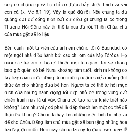
ông có những gì và họ chỉ có được bảy chiếc bánh và vài
con cá. (x. Mc 8,1-19). Vậy là quá đủ rồi. Nếu chúng ta đủ
quảng đại để cống hiến bất cứ điều gì chúng ta có trong
Thượng Hội Đồng này thì thế là quá đủ rồi. Thiên Chúa, chủ
của mùa gặt sẽ lo liệu.
Bên cạnh một tu viện của anh em chúng tôi ở Baghdad, có
một ngôi nhà điều hành bởi các chị em của Mẹ Têrêsa. Họ
nuôi các trẻ em bị bỏ rơi thuộc mọi tôn giáo. Tôi sẽ không
bao giờ quên cô bé Nura, khoảng tám tuổi, sinh ra không có
tay hay chân gì đó, đang dùng miệng ngậm chiếc muỗng đút
thức ăn cho những đứa bé hơn. Người ta có thể tự hỏi mục
đích của những hành động tốt đẹp nhỏ bé trong vùng đất
chiến tranh này là gì vậy. Chúng có tạo ra sự khác biệt nào
không? Làm như vậy có phải là đắp thạch lên một cơ thể đã
thối rữa không? Chúng ta hãy làm những việc lành bé nhỏ và
để cho Chúa, Đấng làm chủ mùa gặt sẽ ban tặng những hoa
trái Người muốn. Hôm nay chúng ta quy tụ đúng vào ngày lễ