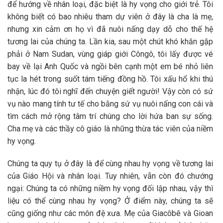
để hướng về nhân loại, đặc biệt là hy vọng cho giới trẻ. Tôi
không biết có bao nhiêu tham dự viên ở đây là cha là mẹ,
nhưng xin cảm ơn họ vì đã nuôi nấng dạy dỗ cho thế hệ
tương lai của chúng ta. Lần kia, sau một chút khó khăn gặp
phải ở Nam Sudan, vùng giáp giới Côngô, tôi lấy được vé
bay về lại Anh Quốc và ngồi bên cạnh một em bé nhỏ liên
tục la hét trong suốt tám tiếng đồng hồ. Tôi xấu hổ khi thú
nhận, lúc đó tôi nghĩ đến chuyện giết người! Vậy còn có sứ
vụ nào mang tính tư tế cho bằng sứ vụ nuôi nấng con cái và
tìm cách mở rộng tâm trí chúng cho lời hứa ban sự sống.
Cha mẹ và các thầy cô giáo là những thừa tác viên của niềm
hy vọng.
Chúng ta quy tụ ở đây là để cùng nhau hy vọng về tương lai
của Giáo Hội và nhân loại. Tuy nhiên, vẫn còn đó chướng
ngại: Chúng ta có những niềm hy vọng đối lập nhau, vậy thì
liệu có thể cùng nhau hy vọng? Ở điểm này, chúng ta sẽ
cũng giống như các môn đệ xưa. Mẹ của Giacôbê và Gioan