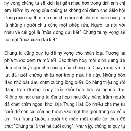
hy vọng chúng ta sẽ xích lại gần nhau hơn trong tình anh chị
em. Niềm hy vọng của chúng ta không chỉ dành cho Giáo hội
Công giáo mà thôi mà còn cho mọi anh chị em của chúng ta
là những người chịu cùng một phép rửa. Người ta nói với
nhau về cái gọi là “mùa đông đại kết”. Chúng ta hy vọng sẽ
có một “mùa xuân đại kết”.
Chúng ta cũng quy tụ để hy vọng cho nhân loại. Tương lai
phía trước xem ra mờ tối. Các thảm hoạ môi sinh đang đe
doạ phá huỷ ngôi nhà chung của chúng ta. Cháy rừng và lũ
lụt đã nuốt chửng nhiều nơi trong mùa hè này. Những hòn
đảo nhỏ bắt đầu chìm xuống lòng biển. Có hàng triệu người
đang trên đường chạy trốn khỏi bạo lực và nghèo đói.
Không xa nơi chúng ta đang họp nhau đây, hàng trăm người
đã chết chìm ngoài khơi Địa Trung Hải. Có nhiều cha mẹ từ
chối để con cái của họ bước vào một thế giới trông có vẻ u
ám. Tại Trung Quốc, người trẻ mặc một chiếc áo thun đề
chữ: “Chúng ta là thế hệ cuối cùng”. Như vậy, chúng ta quy tụ