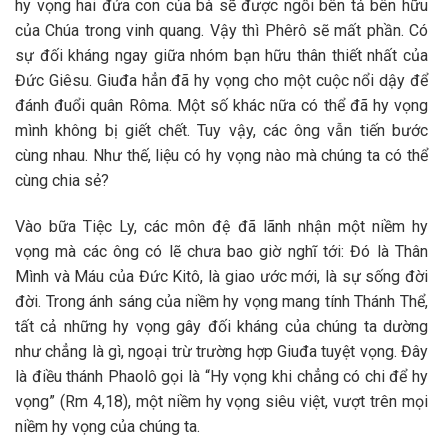
hy vọng hai đứa con của bà sẽ được ngồi bên tả bên hữu
của Chúa trong vinh quang. Vậy thì Phêrô sẽ mất phần. Có
sự đối kháng ngay giữa nhóm bạn hữu thân thiết nhất của
Đức Giêsu. Giuđa hẳn đã hy vọng cho một cuộc nổi dậy để
đánh đuổi quân Rôma. Một số khác nữa có thể đã hy vọng
mình không bị giết chết. Tuy vậy, các ông vẫn tiến bước
cùng nhau. Như thế, liệu có hy vọng nào mà chúng ta có thể
cùng chia sẻ?
Vào bữa Tiệc Ly, các môn đệ đã lãnh nhận một niềm hy
vọng mà các ông có lẽ chưa bao giờ nghĩ tới: Đó là Thân
Mình và Máu của Đức Kitô, là giao ước mới, là sự sống đời
đời. Trong ánh sáng của niềm hy vọng mang tính Thánh Thể,
tất cả những hy vọng gây đối kháng của chúng ta dường
như chẳng là gì, ngoại trừ trường hợp Giuđa tuyệt vọng. Đây
là điều thánh Phaolô gọi là “Hy vọng khi chẳng có chi để hy
vọng” (Rm 4,18), một niềm hy vọng siêu việt, vượt trên mọi
niềm hy vọng của chúng ta.