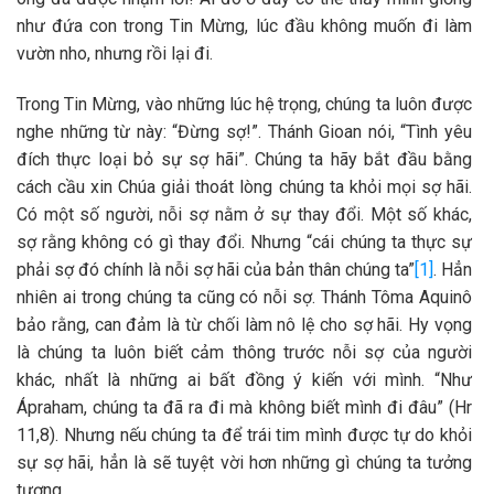
như đứa con trong Tin Mừng, lúc đầu không muốn đi làm
vườn nho, nhưng rồi lại đi.
Trong Tin Mừng, vào những lúc hệ trọng, chúng ta luôn được
nghe những từ này: “Đừng sợ!”. Thánh Gioan nói, “Tình yêu
đích thực loại bỏ sự sợ hãi”. Chúng ta hãy bắt đầu bằng
cách cầu xin Chúa giải thoát lòng chúng ta khỏi mọi sợ hãi.
Có một số người, nỗi sợ nằm ở sự thay đổi. Một số khác,
sợ rằng không có gì thay đổi. Nhưng “cái chúng ta thực sự
phải sợ đó chính là nỗi sợ hãi của bản thân chúng ta”
[1]
. Hẳn
nhiên ai trong chúng ta cũng có nỗi sợ. Thánh Tôma Aquinô
bảo rằng, can đảm là từ chối làm nô lệ cho sợ hãi. Hy vọng
là chúng ta luôn biết cảm thông trước nỗi sợ của người
khác, nhất là những ai bất đồng ý kiến với mình. “Như
Ápraham, chúng ta đã ra đi mà không biết mình đi đâu” (Hr
11,8). Nhưng nếu chúng ta để trái tim mình được tự do khỏi
sự sợ hãi, hẳn là sẽ tuyệt vời hơn những gì chúng ta tưởng
tượng.