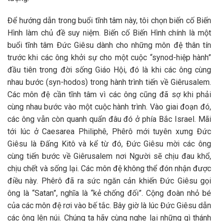
Để hướng dẫn trong buổi tĩnh tâm này, tôi chọn biến cố Biến
Hình làm chủ đề suy niệm. Biến cố Biến Hình chính là một
buổi tĩnh tâm Đức Giêsu dành cho những môn đệ thân tín
trước khi các ông khởi sự cho một cuộc “synod-hiệp hành”
đầu tiên trong đời sống Giáo Hội, đó là khi các ông cùng
nhau bước (syn-hodos) trong hành trình tiến về Giêrusalem.
Các môn đệ cần tĩnh tâm vì các ông cũng đã sợ khi phải
cùng nhau bước vào một cuộc hành trình. Vào giai đoạn đó,
các ông vẫn còn quanh quẩn đâu đó ở phía Bắc Israel. Mãi
tới lúc ở Caesarea Philiphê, Phêrô mới tuyên xưng Đức
Giêsu là Đấng Kitô và kể từ đó, Đức Giêsu mời các ông
cùng tiến bước về Giêrusalem nơi Người sẽ chịu đau khổ,
chịu chết và sống lại. Các môn đệ không thể đón nhận được
điều này. Phêrô đã ra sức ngăn cản khiến Đức Giêsu gọi
ông là “Satan”, nghĩa là “kẻ chống đối”. Cộng đoàn nhỏ bé
của các môn đệ rơi vào bế tắc. Bây giờ là lúc Đức Giêsu dẫn
các ông lên núi. Chúng ta hãy cùng nghe lại những gì thánh