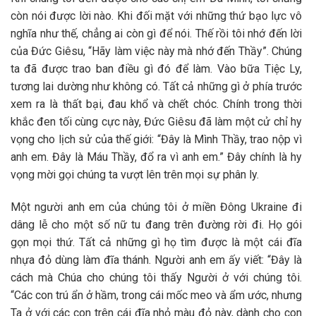
còn nói được lời nào. Khi đối mặt với những thứ bạo lực vô
nghĩa như thế, chẳng ai còn gì để nói. Thế rồi tôi nhớ đến lời
của Đức Giêsu, “Hãy làm việc này mà nhớ đến Thầy”. Chúng
ta đã được trao ban điều gì đó để làm. Vào bữa Tiệc Ly,
tương lai dường như không có. Tất cả những gì ở phía trước
xem ra là thất bại, đau khổ và chết chóc. Chính trong thời
khắc đen tối cùng cực này, Đức Giêsu đã làm một cử chỉ hy
vọng cho lịch sử của thế giới: “Đây là Mình Thầy, trao nộp vì
anh em. Đây là Máu Thầy, đổ ra vì anh em.” Đây chính là hy
vọng mời gọi chúng ta vượt lên trên mọi sự phân ly.
Một người anh em của chúng tôi ở miền Đông Ukraine đi
dâng lễ cho một số nữ tu đang trên đường rời đi. Họ gói
gọn mọi thứ. Tất cả những gì họ tìm được là một cái đĩa
nhựa đỏ dùng làm đĩa thánh. Người anh em ấy viết: “Đây là
cách mà Chúa cho chúng tôi thấy Người ở với chúng tôi.
“Các con trú ẩn ở hầm, trong cái mốc meo và ẩm ước, nhưng
Ta ở với các con trên cái đĩa nhỏ màu đỏ này, dành cho con