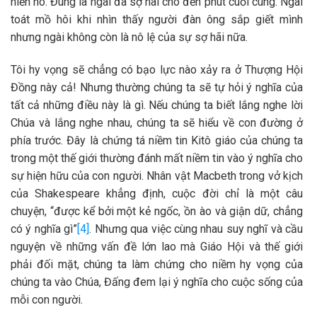
hiến nó. Đúng là ngài đã sợ hãi cho đến phút cuối cùng. Ngài
toát mồ hôi khi nhìn thấy người đàn ông sắp giết mình
nhưng ngài không còn là nô lệ của sự sợ hãi nữa.
Tôi hy vọng sẽ chẳng có bạo lực nào xảy ra ở Thượng Hội
Đồng này cả! Nhưng thường chúng ta sẽ tự hỏi ý nghĩa của
tất cả những điều này là gì. Nếu chúng ta biết lắng nghe lời
Chúa và lắng nghe nhau, chúng ta sẽ hiểu về con đường ở
phía trước. Đây là chứng tá niềm tin Kitô giáo của chúng ta
trong một thế giới thường đánh mất niềm tin vào ý nghĩa cho
sự hiện hữu của con người. Nhân vật Macbeth trong vở kịch
của Shakespeare khẳng định, cuộc đời chỉ là một câu
chuyện, “được kể bởi một kẻ ngốc, ồn ào và giận dữ, chẳng
có ý nghĩa gì”
[4]
. Nhưng qua việc cùng nhau suy nghĩ và cầu
nguyện về những vấn đề lớn lao mà Giáo Hội và thế giới
phải đối mặt, chúng ta làm chứng cho niềm hy vọng của
chúng ta vào Chúa, Đấng đem lại ý nghĩa cho cuộc sống của
mỗi con người.