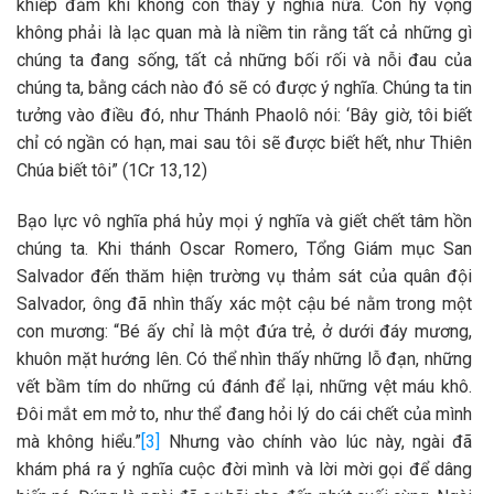
khiếp đảm khi không còn thấy ý nghĩa nữa. Còn hy vọng
không phải là lạc quan mà là niềm tin rằng tất cả những gì
chúng ta đang sống, tất cả những bối rối và nỗi đau của
chúng ta, bằng cách nào đó sẽ có được ý nghĩa. Chúng ta tin
tưởng vào điều đó, như Thánh Phaolô nói: ‘Bây giờ, tôi biết
chỉ có ngần có hạn, mai sau tôi sẽ được biết hết, như Thiên
Chúa biết tôi” (1Cr 13,12)
Bạo lực vô nghĩa phá hủy mọi ý nghĩa và giết chết tâm hồn
chúng ta. Khi thánh Oscar Romero, Tổng Giám mục San
Salvador đến thăm hiện trường vụ thảm sát của quân đội
Salvador, ông đã nhìn thấy xác một cậu bé nằm trong một
con mương: “Bé ấy chỉ là một đứa trẻ, ở dưới đáy mương,
khuôn mặt hướng lên. Có thể nhìn thấy những lỗ đạn, những
vết bầm tím do những cú đánh để lại, những vệt máu khô.
Đôi mắt em mở to, như thể đang hỏi lý do cái chết của mình
mà không hiểu.”
[3]
Nhưng vào chính vào lúc này, ngài đã
khám phá ra ý nghĩa cuộc đời mình và lời mời gọi để dâng