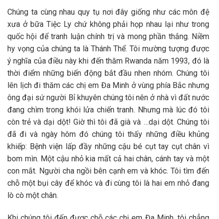
Chúng ta cùng nhau quy tụ nơi đây giống như các môn đệ
xưa ở bữa Tiệc Ly chứ không phải họp nhau lại như trong
quốc hội để tranh luận chính trị và mong phần thắng. Niềm
hy vọng của chúng ta là Thánh Thể. Tôi mường tượng được
ý nghĩa của điều này khi đến thăm Rwanda năm 1993, đó là
thời điểm những biến động bắt đầu nhen nhóm. Chúng tôi
lên lịch đi thăm các chị em Đa Minh ở vùng phía Bắc nhưng
ông đại sứ người Bỉ khuyên chúng tôi nên ở nhà vì đất nước
đang chìm trong khói lửa chiến tranh. Nhưng mà lúc đó tôi
còn trẻ và dại dột! Giờ thì tôi đã già và …dại dột. Chúng tôi
đã đi và ngày hôm đó chúng tôi thấy những điều khủng
khiếp: Bệnh viện lấp đầy những cậu bé cụt tay cụt chân vì
bom mìn. Một cậu nhỏ kia mất cả hai chân, cánh tay và một
con mắt. Người cha ngồi bên cạnh em và khóc. Tôi tìm đến
chỗ một bụi cây để khóc và đi cùng tôi là hai em nhỏ đang
lò cò một chân.
Khi chúng tôi đến được chỗ các chị em Đa Minh, tôi chẳng