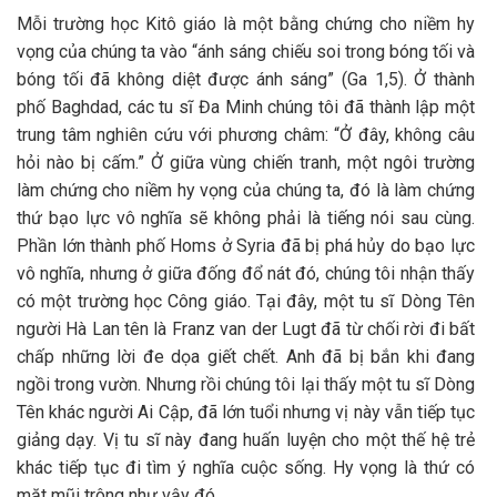
Mỗi trường học Kitô giáo là một bằng chứng cho niềm hy
vọng của chúng ta vào “ánh sáng chiếu soi trong bóng tối và
bóng tối đã không diệt được ánh sáng” (Ga 1,5). Ở thành
phố Baghdad, các tu sĩ Đa Minh chúng tôi đã thành lập một
trung tâm nghiên cứu với phương châm: “Ở đây, không câu
hỏi nào bị cấm.” Ở giữa vùng chiến tranh, một ngôi trường
làm chứng cho niềm hy vọng của chúng ta, đó là làm chứng
thứ bạo lực vô nghĩa sẽ không phải là tiếng nói sau cùng.
Phần lớn thành phố Homs ở Syria đã bị phá hủy do bạo lực
vô nghĩa, nhưng ở giữa đống đổ nát đó, chúng tôi nhận thấy
có một trường học Công giáo. Tại đây, một tu sĩ Dòng Tên
người Hà Lan tên là Franz van der Lugt đã từ chối rời đi bất
chấp những lời đe dọa giết chết. Anh đã bị bắn khi đang
ngồi trong vườn. Nhưng rồi chúng tôi lại thấy một tu sĩ Dòng
Tên khác người Ai Cập, đã lớn tuổi nhưng vị này vẫn tiếp tục
giảng dạy. Vị tu sĩ này đang huấn luyện cho một thế hệ trẻ
khác tiếp tục đi tìm ý nghĩa cuộc sống. Hy vọng là thứ có
mặt mũi trông như vậy đó.