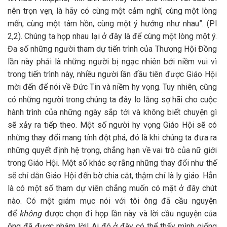
nên trọn vẹn, là hãy có cùng một cảm nghĩ, cùng một lòng
mến, cùng một tâm hồn, cùng một ý hướng như nhau”. (Pl
2,2). Chúng ta họp nhau lại ở đây là để cùng một lòng một ý.
Đa số những người tham dự tiến trình của Thượng Hội Đồng
lần này phải là những người bị ngạc nhiên bởi niềm vui vì
trong tiến trình này, nhiều người lần đầu tiên được Giáo Hội
mời đến để nói về Đức Tin và niềm hy vọng. Tuy nhiên, cũng
có những người trong chúng ta đây lo lắng sợ hãi cho cuộc
hành trình của những ngày sắp tới và không biết chuyện gì
sẽ xảy ra tiếp theo. Một số người hy vọng Giáo Hội sẽ có
những thay đổi mang tính đột phá, đó là khi chúng ta đưa ra
những quyết định hệ trọng, chẳng hạn về vai trò của nữ giới
trong Giáo Hội. Một số khác sợ rằng những thay đổi như thế
sẽ chỉ dẫn Giáo Hội đến bờ chia cắt, thậm chí là ly giáo. Hẳn
là có một số tham dự viên chẳng muốn có mặt ở đây chút
nào. Có một giám mục nói với tôi ông đã cầu nguyện
để
không
được chọn đi họp lần này và lời cầu nguyện của
ông đã được nhậm lời! Ai đó ở đây có thể thấy mình giống