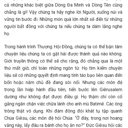
cả những khác biệt giữa Dòng Đa Minh và Dòng Tên cũng
chẳng là gì! Vậy chúng ta hãy nghe lời Người, xuống núi và
vững tin bước đi. Những món quà lớn nhất sẽ đến từ những
người bất đồng với chúng ta nếu chúng ta dám lắng nghe
họ.
Trong hành trình Thượng Hội Đồng, chúng ta có thể bận tâm
chuyện liệu chúng ta có gặt hái được thành quả nào không.
Giới truyền thông có thể sẽ cho rằng, đó chẳng qua là một
thứ mất giờ, chỉ toàn những ngôn từ. Họ tìm kiếm chuyện
liệu sẽ có những quyết định mang tính táo bạo liên quan đến
bốn hoặc năm chủ đề đang sôi nổi. Nhưng các môn đệ
trong lần hiệp hành đầu tiên, tiến bước lên Giêrusalem
dường như không đạt được điều gì. Họ thậm chí còn cố
gắng ngăn chặn việc chữa lành cho anh mù Batimê. Các ông
trông thật vô dụng. Khi đám đông đói khát tụ tập quanh
Chúa Giêsu, các môn đệ hỏi Chúa: “Ở đây, trong nơi hoang
vắng này, lấy đâu ra bánh cho họ ăn no?” Đức Giêsu hỏi các