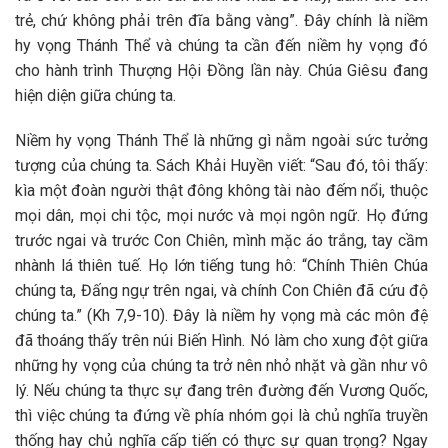
trẻ, chứ không phải trên đĩa bằng vàng”. Đây chính là niềm
hy vọng Thánh Thể và chúng ta cần đến niềm hy vọng đó
cho hành trình Thượng Hội Đồng lần này. Chúa Giêsu đang
hiện diện giữa chúng ta.
Niềm hy vọng Thánh Thể là những gì nằm ngoài sức tưởng
tượng của chúng ta. Sách Khải Huyền viết: “Sau đó, tôi thấy:
kìa một đoàn người thật đông không tài nào đếm nổi, thuộc
mọi dân, mọi chi tộc, mọi nước và mọi ngôn ngữ. Họ đứng
trước ngai và trước Con Chiên, mình mặc áo trắng, tay cầm
nhành lá thiên tuế. Họ lớn tiếng tung hô: “Chính Thiên Chúa
chúng ta, Đấng ngự trên ngai, và chính Con Chiên đã cứu độ
chúng ta.” (Kh 7,9-10). Đây là niềm hy vọng mà các môn đệ
đã thoáng thấy trên núi Biến Hình. Nó làm cho xung đột giữa
những hy vọng của chúng ta trở nên nhỏ nhặt và gần như vô
lý. Nếu chúng ta thực sự đang trên đường đến Vương Quốc,
thì việc chúng ta đứng về phía nhóm gọi là chủ nghĩa truyền
thống hay chủ nghĩa cấp tiến có thực sự quan trọng? Ngay