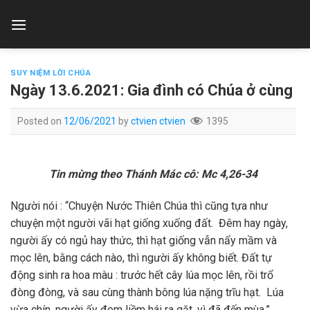
Skip
to
content
SUY NIỆM LỜI CHÚA
Ngày 13.6.2021: Gia đình có Chúa ở cùng
Posted on
12/06/2021
by
ctvien ctvien
1395
Tin mừng
theo Thánh Mác cô
:
Mc 4,26-34
Người nói : “Chuyện Nước Thiên Chúa thì cũng tựa như
chuyện một người vãi hạt giống xuống đất. Đêm hay ngày,
người ấy có ngủ hay thức, thì hạt giống vẫn nẩy mầm và
mọc lên, bằng cách nào, thì người ấy không biết. Đất tự
động sinh ra hoa màu : trước hết cây lúa mọc lên, rồi trổ
đòng đòng, và sau cùng thành bông lúa nặng trĩu hạt. Lúa
vừa chín, người ấy đem liềm hái ra gặt, vì đã đến mùa.”