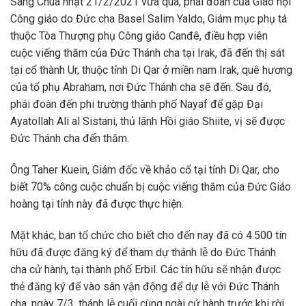
Sáng Chúa nhật 21/2/2021 vừa qua, phái đoàn của Giáo hội
Công giáo do Đức cha Basel Salim Yaldo, Giám mục phụ tá
thuộc Tòa Thượng phụ Công giáo Canđê, điều hợp viên
cuộc viếng thăm của Đức Thánh cha tại Irak, đã đến thị sát
tại cổ thành Ur, thuộc tỉnh Di Qar ở miền nam Irak, quê hương
của tổ phụ Abraham, nơi Đức Thánh cha sẽ đến. Sau đó,
phái đoàn đến phi trường thành phố Nayaf để gặp Đại
Ayatollah Ali al Sistani, thủ lãnh Hồi giáo Shiite, vị sẽ được
Đức Thánh cha đến thăm.
Ông Taher Kuein, Giám đốc về khảo cổ tại tỉnh Di Qar, cho
biết 70% công cuộc chuẩn bị cuộc viếng thăm của Đức Giáo
hoàng tại tỉnh này đã được thực hiện.
Mặt khác, ban tổ chức cho biết cho đến nay đã có 4.500 tín
hữu đã được đăng ký để tham dự thánh lễ do Đức Thánh
cha cử hành, tại thành phố Erbil. Các tín hữu sẽ nhận được
thẻ đăng ký để vào sân vận động để dự lễ với Đức Thánh
cha, ngày 7/3, thánh lễ cuối cùng ngài cử hành trước khi rời