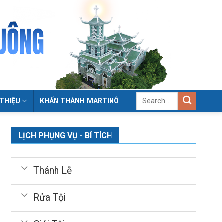
 THIỆU
KHẤN THÁNH MARTINÔ
LỊCH PHỤNG VỤ - BÍ TÍCH
Thánh Lễ
Rửa Tội