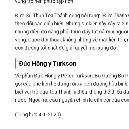
vùng trở nên phức tạp hơn”.
Đức Sứ Thần Tòa Thánh cũng nói rằng: “Đức Thánh C
theo dõi các diễn biến. Những sự kiện này xảy ra 2 
những điều đó càng phải thúc đẩy tất cả mọi người 
vọng. Cuộc đối thoại, không những về mặt liên tôn, mà
con đường tốt nhất để giải quyết mọi xung đột”.
Đức Hồng y Turkson
Về phần Đức Hồng y Peter Turkson, Bộ trưởng Bộ Phá
gọi các phe liên hệ đừng rời xa con đường hòa bình,
biết vai trò của Tòa Thánh là điều không thể thiếu 
nước. Ngoài ra, cầu nguyện chính là căn cội của co
(Tổng hợp 4-1-2020).