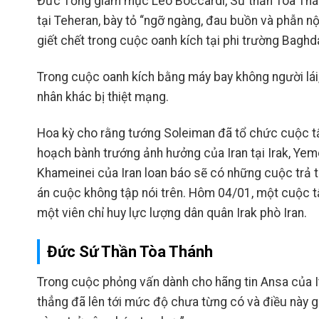
Đức Tổng giám mục Leo Boccardi, Sứ thần Tòa Th
tại Teheran, bày tỏ “ngỡ ngàng, đau buồn và phẫn n
giết chết trong cuộc oanh kích tại phi trường Bagh
Trong cuộc oanh kích bằng máy bay không người lái
nhân khác bị thiệt mạng.
Hoa kỳ cho rằng tướng Soleiman đã tổ chức cuộc tấ
hoạch bành trướng ảnh hưởng của Iran tại Irak, Yemen
Khameinei của Iran loan báo sẽ có những cuộc trả th
án cuộc không tập nói trên. Hôm 04/01, một cuộc 
một viên chỉ huy lực lượng dân quân Irak phò Iran.
Đức Sứ Thần Tòa Thánh
Trong cuộc phỏng vấn dành cho hãng tin Ansa của It
thẳng đã lên tới mức độ chưa từng có và điều này gâ