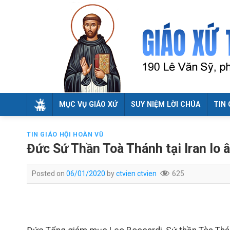
Skip
to
content
MỤC VỤ GIÁO XỨ
SUY NIỆM LỜI CHÚA
TIN 
TIN GIÁO HỘI HOÀN VŨ
Đức Sứ Thần Toà Thánh tại Iran lo 
Posted on
06/01/2020
by
ctvien ctvien
625