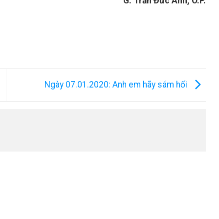
G. Trần Đức Anh, O.P.
Ngày 07.01.2020: Anh em hãy sám hối