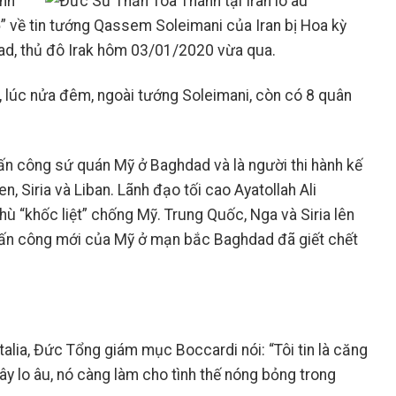
ánh
ộ” về tin tướng Qassem Soleimani của Iran bị Hoa kỳ
dad, thủ đô Irak hôm 03/01/2020 vừa qua.
, lúc nửa đêm, ngoài tướng Soleimani, còn có 8 quân
n công sứ quán Mỹ ở Baghdad và là người thi hành kế
, Siria và Liban. Lãnh đạo tối cao Ayatollah Ali
ù “khốc liệt” chống Mỹ. Trung Quốc, Nga và Siria lên
tấn công mới của Mỹ ở mạn bắc Baghdad đã giết chết
alia, Đức Tổng giám mục Boccardi nói: “Tôi tin là căng
y lo âu, nó càng làm cho tình thế nóng bỏng trong