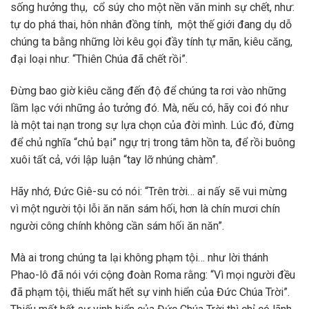
sống hưởng thụ, cổ súy cho một nền văn minh sự chết, như:
tự do phá thai, hôn nhân đồng tính, một thế giới đang dụ dỗ
chúng ta bằng những lời kêu gọi đầy tính tự mãn, kiêu căng,
đại loại như: “Thiên Chúa đã chết rồi”.
Đừng bao giờ kiêu căng đến độ để chúng ta rơi vào những
lầm lạc với những ảo tưởng đó. Mà, nếu có, hãy coi đó như
là một tai nạn trong sự lựa chọn của đời mình. Lúc đó, đừng
để chủ nghĩa “chủ bại” ngự trị trong tâm hồn ta, để rồi buông
xuôi tất cả, với lập luận “tay lỡ nhúng chàm”.
Hãy nhớ, Đức Giê-su có nói: “Trên trời… ai nấy sẽ vui mừng
vì một người tội lỗi ăn năn sám hối, hơn là chín mươi chín
người công chính không cần sám hối ăn năn”.
Mà ai trong chúng ta lại không phạm tội… như lời thánh
Phao-lô đã nói với cộng đoàn Roma rằng: “Vì mọi người đều
đã phạm tội, thiếu mất hết sự vinh hiển của Đức Chúa Trời”.