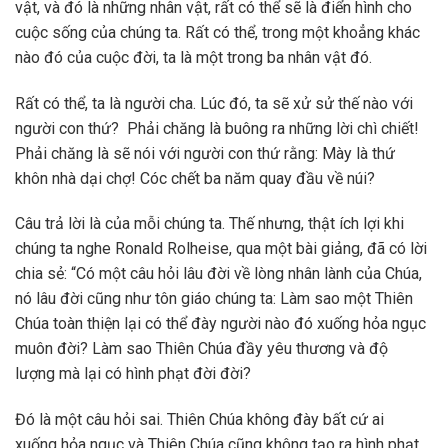
vật, và đó là những nhân vật, rất có thể sẽ là điển hình cho
cuộc sống của chúng ta. Rất có thể, trong một khoẳng khác
nào đó của cuộc đời, ta là một trong ba nhân vật đó.
Rất có thể, ta là người cha. Lúc đó, ta sẽ xử sử thế nào với
người con thứ? Phải chăng là buông ra những lời chì chiết!
Phải chăng là sẽ nói với người con thứ rằng: Mày là thứ
khôn nhà dại chợ! Cóc chết ba năm quay đầu về núi?
Câu trả lời là của mỗi chúng ta. Thế nhưng, thật ích lợi khi
chúng ta nghe Ronald Rolheise, qua một bài giảng, đã có lời
chia sẻ: “Có một câu hỏi lâu đời về lòng nhân lành của Chúa,
nó lâu đời cũng như tôn giáo chúng ta: Làm sao một Thiên
Chúa toàn thiện lại có thể đày người nào đó xuống hỏa ngục
muôn đời? Làm sao Thiên Chúa đầy yêu thương và độ
lượng mà lại có hình phạt đời đời?
Đó là một câu hỏi sai. Thiên Chúa không đày bất cứ ai
xuống hỏa ngục và Thiên Chúa cũng không tạo ra hình phạt