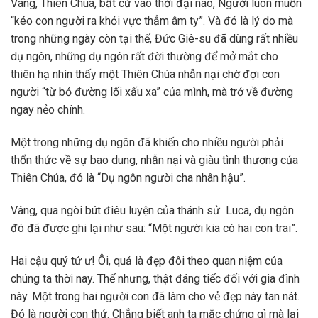
Vâng, Thiên Chúa, bất cứ vào thời đại nào, Người luôn muốn
“kéo con người ra khỏi vực thẳm âm ty”. Và đó là lý do mà
trong những ngày còn tại thế, Đức Giê-su đã dùng rất nhiều
dụ ngôn, những dụ ngôn rất đời thường để mở mắt cho
thiên hạ nhìn thấy một Thiên Chúa nhẫn nại chờ đợi con
người “từ bỏ đường lối xấu xa” của mình, mà trở về đường
ngay nẻo chính.
Một trong những dụ ngôn đã khiến cho nhiều người phải
thổn thức về sự bao dung, nhẫn nại và giàu tình thương của
Thiên Chúa, đó là “Dụ ngôn người cha nhân hậu”.
Vâng, qua ngòi bút điêu luyện của thánh sử Luca, dụ ngôn
đó đã được ghi lại như sau: “Một người kia có hai con trai”.
Hai cậu quý tử ư! Ôi, quả là đẹp đôi theo quan niệm của
chúng ta thời nay. Thế nhưng, thật đáng tiếc đối với gia đình
này. Một trong hai người con đã làm cho vẻ đẹp này tan nát.
Đó là người con thứ. Chẳng biết anh ta mắc chứng gì mà lại