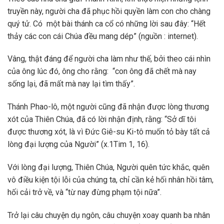
truyền này, người cha đã phục hồi quyền làm con cho chàng
quý tử. Có một bài thánh ca cổ có những lời sau đây: “Hết
thảy các con cái Chúa đều mang dép” (nguồn : internet).
Vâng, thật đáng để người cha làm như thế, bởi theo cái nhìn
của ông lúc đó, ông cho rằng: “con ông đã chết mà nay
sống lại, đã mất mà nay lại tìm thấy”.
Thánh Phao-lô, một người cũng đã nhận được lòng thương
xót của Thiên Chúa, đã có lời nhận định, rằng: “Sở dĩ tôi
được thương xót, là vì Đức Giê-su Ki-tô muốn tỏ bày tất cả
lòng đại lượng của Người” (x.1Tim 1, 16).
Với lòng đại lượng, Thiên Chúa, Người quên tức khắc, quên
vô điều kiện tội lỗi của chúng ta, chỉ cần kẻ hối nhân hồi tâm,
hối cải trở về, và “từ nay đừng phạm tội nữa”.
Trở lại câu chuyện dụ ngôn, câu chuyện xoay quanh ba nhân