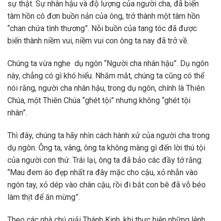
sự thật. Sự nhân hậu và độ lượng của người cha, đã biến
tâm hồn cô đơn buồn nản của ông, trở thành một tâm hồn
“chan chứa tình thương”. Nỗi buồn của tang tóc đã được
biến thành niềm vui, niềm vui con ông ta nay đã trở về.
Chúng ta vừa nghe dụ ngôn “Người cha nhân hậu”. Dụ ngôn
này, chẳng có gì khó hiểu. Nhắm mắt, chúng ta cũng có thể
nói rằng, người cha nhân hậu, trong dụ ngôn, chính là Thiên
Chúa, một Thiên Chúa “ghét tội” nhưng không “ghét tội
nhân”.
Thì đây, chúng ta hãy nhìn cách hành xử của người cha trong
dụ ngôn. Ông ta, vâng, ông ta không màng gì đến lời thú tội
của người con thứ. Trái lại, ông ta đã bảo các đầy tớ rằng:
“Mau đem áo đẹp nhất ra đây mặc cho cậu, xỏ nhẫn vào
ngón tay, xỏ dép vào chân cậu, rồi đi bắt con bê đã vỗ béo
làm thịt để ăn mừng”.
Theo các nhà chú giải Thánh Kinh, khi thực hiện những lệnh