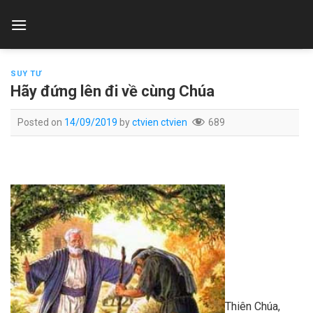
Skip
to
content
SUY TƯ
Hãy đứng lên đi về cùng Chúa
Posted on
14/09/2019
by
ctvien ctvien
689
Thiên Chúa,