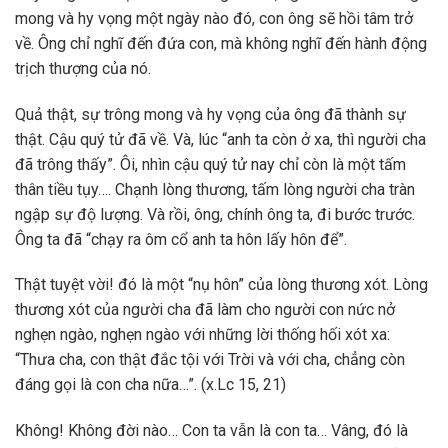
mong và hy vọng một ngày nào đó, con ông sẽ hồi tâm trở
về. Ông chỉ nghĩ đến đứa con, mà không nghĩ đến hành động
trịch thượng của nó.
Quả thật, sự trông mong và hy vọng của ông đã thành sự
thật. Cậu quý tử đã về. Và, lúc “anh ta còn ở xa, thì người cha
đã trông thấy”. Ôi, nhìn cậu quý tử nay chỉ còn là một tấm
thân tiều tụy…. Chạnh lòng thương, tấm lòng người cha tràn
ngập sự độ lượng. Và rồi, ông, chính ông ta, đi bước trước.
Ông ta đã “chạy ra ôm cổ anh ta hôn lấy hôn để”.
Thật tuyệt vời! đó là một “nụ hôn” của lòng thương xót. Lòng
thương xót của người cha đã làm cho người con nức nở
nghẹn ngào, nghẹn ngào với những lời thống hối xót xa:
“Thưa cha, con thật đắc tội với Trời và với cha, chẳng còn
đáng gọi là con cha nữa…”. (x.Lc 15, 21)
Không! Không đời nào… Con ta vẫn là con ta… Vâng, đó là