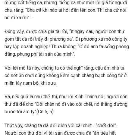
mừng cất tiếng ca, những tiếng ca như một lời giã từ người
cha, rằng: “Cha ơi! khi nào ai hỏi đến tên con. Thì cha cứ nói
nó đi xa rồi”…
Đúng vậy, được chia gia tài rồi, “ít ngày sau, người con thứ
gom tất cả rồi trẩy đi phương xa”. Đi phương xa mở công ty
hay lập doanh nghiệp! Thưa không, “Ở đó anh ta sống phóng
đãng, phung phí tài sản của mình”.
Với lời mô tả này, chúng ta có thể nghĩ rằng, cậu ấm nhà ta
có nét ăn chơi cũng không kém cạnh chàng bạch công tử ở
miền tây nam bộ, khi xưa.
Và, nếu quả là như thế, thì, như lời Kinh Thánh nói, người con
thứ đã để cho “Đôi chân nó đi vào cõi chết, nó thẳng đường
bước tới âm ty”(Cn 5, 5)
Thật vậy, chàng ta đã đối diên với cái chết… “chết đói”.
Người con thứ đói vì tài sản được chia đã “ăn tiêu hết