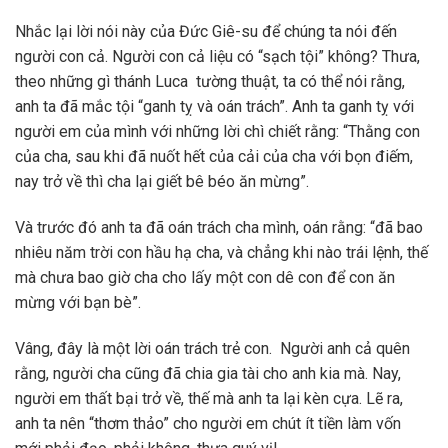
Nhắc lại lời nói này của Đức Giê-su để chúng ta nói đến
người con cả. Người con cả liệu có “sạch tội” không? Thưa,
theo những gì thánh Luca tường thuật, ta có thể nói rằng,
anh ta đã mắc tội “ganh tỵ và oán trách”. Anh ta ganh tỵ với
người em của mình với những lời chì chiết rằng: “Thằng con
của cha, sau khi đã nuốt hết của cải của cha với bọn điếm,
nay trở về thì cha lại giết bê béo ăn mừng”.
Và trước đó anh ta đã oán trách cha mình, oán rằng: “đã bao
nhiêu năm trời con hầu hạ cha, và chẳng khi nào trái lệnh, thế
mà chưa bao giờ cha cho lấy một con dê con để con ăn
mừng với bạn bè”.
Vâng, đây là một lời oán trách trẻ con. Người anh cả quên
rằng, người cha cũng đã chia gia tài cho anh kia mà. Nay,
người em thất bại trở về, thế mà anh ta lại kèn cựa. Lẽ ra,
anh ta nên “thơm thảo” cho người em chút ít tiền làm vốn