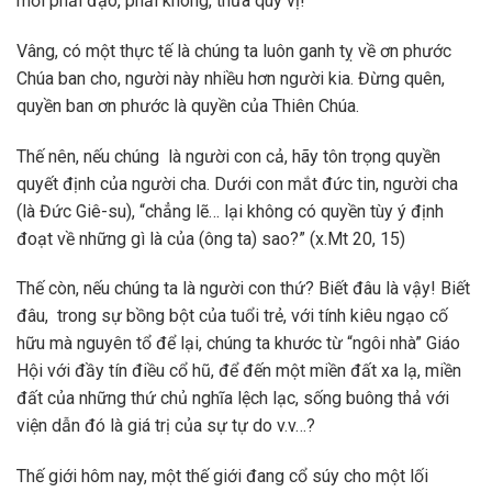
mới phải đạo, phải không, thưa quý vị!
Vâng, có một thực tế là chúng ta luôn ganh tỵ về ơn phước
Chúa ban cho, người này nhiều hơn người kia. Đừng quên,
quyền ban ơn phước là quyền của Thiên Chúa.
Thế nên, nếu chúng là người con cả, hãy tôn trọng quyền
quyết định của người cha. Dưới con mắt đức tin, người cha
(là Đức Giê-su), “chẳng lẽ… lại không có quyền tùy ý định
đoạt về những gì là của (ông ta) sao?” (x.Mt 20, 15)
Thế còn, nếu chúng ta là người con thứ? Biết đâu là vậy! Biết
đâu, trong sự bồng bột của tuổi trẻ, với tính kiêu ngạo cố
hữu mà nguyên tổ để lại, chúng ta khước từ “ngôi nhà” Giáo
Hội với đầy tín điều cổ hũ, để đến một miền đất xa lạ, miền
đất của những thứ chủ nghĩa lệch lạc, sống buông thả với
viện dẫn đó là giá trị của sự tự do v.v…?
Thế giới hôm nay, một thế giới đang cổ súy cho một lối