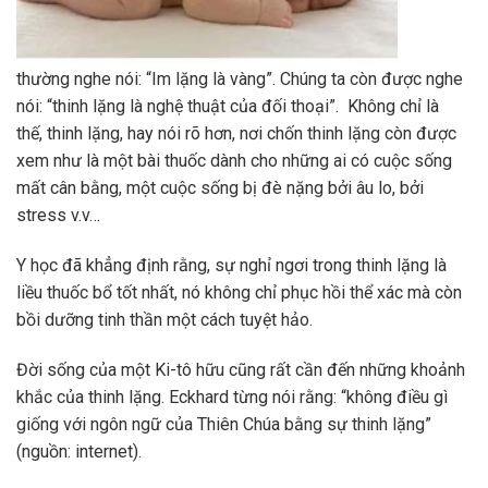
thường nghe nói: “Im lặng là vàng”. Chúng ta còn được nghe
nói: “thinh lặng là nghệ thuật của đối thoại”. Không chỉ là
thế, thinh lặng, hay nói rõ hơn, nơi chốn thinh lặng còn được
xem như là một bài thuốc dành cho những ai có cuộc sống
mất cân bằng, một cuộc sống bị đè nặng bởi âu lo, bởi
stress v.v…
Y học đã khẳng định rằng, sự nghỉ ngơi trong thinh lặng là
liều thuốc bổ tốt nhất, nó không chỉ phục hồi thể xác mà còn
bồi dưỡng tinh thần một cách tuyệt hảo.
Đời sống của một Ki-tô hữu cũng rất cần đến những khoảnh
khắc của thinh lặng. Eckhard từng nói rằng: “không điều gì
giống với ngôn ngữ của Thiên Chúa bằng sự thinh lặng”
(nguồn: internet).