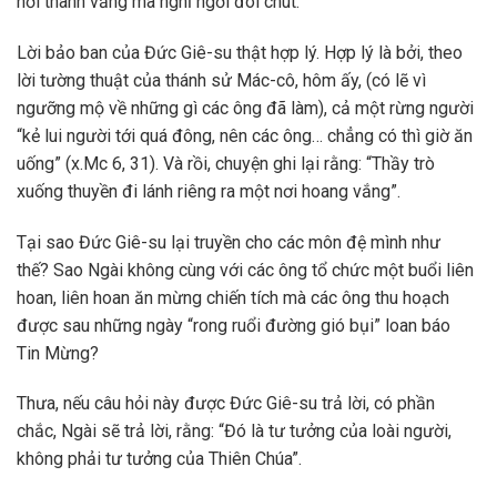
nơi thanh vắng mà nghỉ ngơi đôi chút.”
Lời bảo ban của Đức Giê-su thật hợp lý. Hợp lý là bởi, theo
lời tường thuật của thánh sử Mác-cô, hôm ấy, (có lẽ vì
ngưỡng mộ về những gì các ông đã làm), cả một rừng người
“kẻ lui người tới quá đông, nên các ông… chẳng có thì giờ ăn
uống” (x.Mc 6, 31). Và rồi, chuyện ghi lại rằng: “Thầy trò
xuống thuyền đi lánh riêng ra một nơi hoang vắng”.
Tại sao Đức Giê-su lại truyền cho các môn đệ mình như
thế? Sao Ngài không cùng với các ông tổ chức một buổi liên
hoan, liên hoan ăn mừng chiến tích mà các ông thu hoạch
được sau những ngày “rong ruổi đường gió bụi” loan báo
Tin Mừng?
Thưa, nếu câu hỏi này được Đức Giê-su trả lời, có phần
chắc, Ngài sẽ trả lời, rằng: “Đó là tư tưởng của loài người,
không phải tư tưởng của Thiên Chúa”.