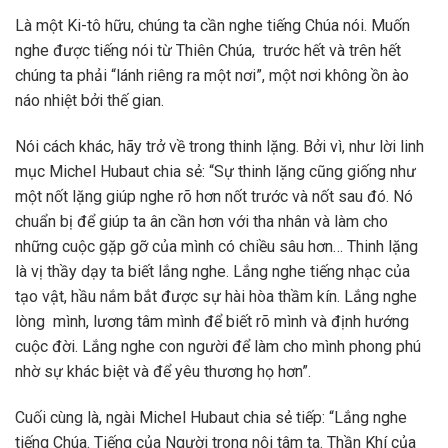
Là một Ki-tô hữu, chúng ta cần nghe tiếng Chúa nói. Muốn
nghe được tiếng nói từ Thiên Chúa, trước hết và trên hết
chúng ta phải “lánh riêng ra một nơi”, một nơi không ồn ào
náo nhiệt bởi thế gian.
Nói cách khác, hãy trở về trong thinh lặng. Bởi vì, như lời linh
mục Michel Hubaut chia sẻ: “Sự thinh lặng cũng giống như
một nốt lặng giúp nghe rõ hơn nốt trước và nốt sau đó. Nó
chuẩn bị để giúp ta ân cần hơn với tha nhân và làm cho
những cuộc gặp gỡ của mình có chiều sâu hơn… Thinh lặng
là vị thầy dạy ta biết lắng nghe. Lắng nghe tiếng nhạc của
tạo vật, hầu nắm bắt được sự hài hòa thầm kín. Lắng nghe
lòng mình, lương tâm mình để biết rõ mình và định hướng
cuộc đời. Lắng nghe con người để làm cho mình phong phú
nhờ sự khác biệt và để yêu thương họ hơn”.
Cuối cùng là, ngài Michel Hubaut chia sẻ tiếp: “Lắng nghe
tiếng Chúa. Tiếng của Người trong nội tâm ta. Thần Khí của