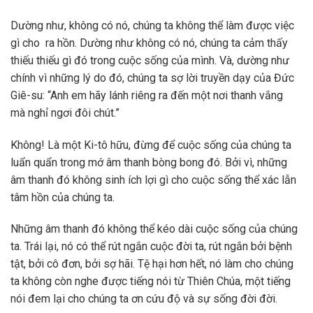
Dường như, không có nó, chúng ta không thể làm được việc
gì cho ra hồn. Dường như không có nó, chúng ta cảm thấy
thiếu thiếu gì đó trong cuộc sống của mình. Và, dường như
chính vì những lý do đó, chúng ta sợ lời truyền dạy của Đức
Giê-su: “Anh em hãy lánh riêng ra đến một nơi thanh vắng
mà nghỉ ngơi đôi chút.”
Không! Là một Ki-tô hữu, đừng để cuộc sống của chúng ta
luẩn quẩn trong mớ âm thanh bòng bong đó. Bởi vì, những
âm thanh đó không sinh ích lợi gì cho cuộc sống thể xác lẫn
tâm hồn của chúng ta.
Những âm thanh đó không thể kéo dài cuộc sống của chúng
ta. Trái lại, nó có thể rút ngắn cuộc đời ta, rút ngắn bởi bệnh
tật, bởi cô đơn, bởi sợ hãi. Tệ hại hơn hết, nó làm cho chúng
ta không còn nghe được tiếng nói từ Thiên Chúa, một tiếng
nói đem lại cho chúng ta ơn cứu độ và sự sống đời đời.