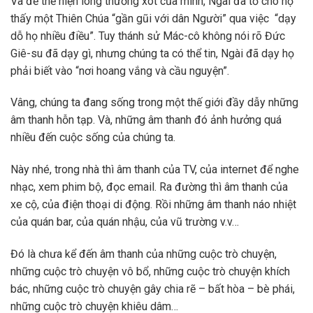
Và để thể hiện lòng thương xót của mình, Ngài đã tỏ cho họ
thấy một Thiên Chúa “gần gũi với dân Người” qua việc “dạy
dỗ họ nhiều điều”. Tuy thánh sử Mác-cô không nói rõ Đức
Giê-su đã dạy gì, nhưng chúng ta có thể tin, Ngài đã dạy họ
phải biết vào “nơi hoang vắng và cầu nguyện”.
Vâng, chúng ta đang sống trong một thế giới đầy dẫy những
âm thanh hỗn tạp. Và, những âm thanh đó ảnh hưởng quá
nhiều đến cuộc sống của chúng ta.
Này nhé, trong nhà thì âm thanh của TV, của internet để nghe
nhạc, xem phim bộ, đọc email. Ra đường thì âm thanh của
xe cộ, của điện thoại di động. Rồi những âm thanh náo nhiệt
của quán bar, của quán nhậu, của vũ trường v.v…
Đó là chưa kể đến âm thanh của những cuộc trò chuyện,
những cuộc trò chuyện vô bổ, những cuộc trò chuyện khích
bác, những cuộc trò chuyện gây chia rẽ – bất hòa – bè phái,
những cuộc trò chuyện khiêu dâm…