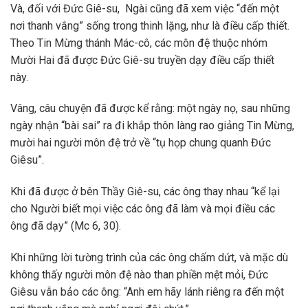
Và, đối với Đức Giê-su, Ngài cũng đã xem việc “đến một
nơi thanh vắng” sống trong thinh lặng, như là điều cấp thiết.
Theo Tin Mừng thánh Mác-cô, các môn đệ thuộc nhóm
Mười Hai đã được Đức Giê-su truyền dạy điều cấp thiết
này.
Vâng, câu chuyện đã được kể rằng: một ngày nọ, sau những
ngày nhận “bài sai” ra đi khắp thôn làng rao giảng Tin Mừng,
mười hai người môn đệ trở về “tụ họp chung quanh Đức
Giêsu”.
Khi đã được ở bên Thầy Giê-su, các ông thay nhau “kể lại
cho Người biết mọi việc các ông đã làm và mọi điều các
ông đã dạy” (Mc 6, 30).
Khi những lời tường trình của các ông chấm dứt, và mặc dù
không thấy người môn đệ nào than phiền mệt mỏi, Đức
Giêsu vẫn bảo các ông: “Anh em hãy lánh riêng ra đến một