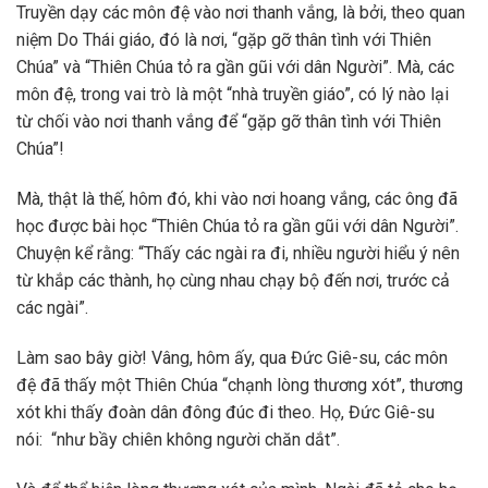
Truyền dạy các môn đệ vào nơi thanh vắng, là bởi, theo quan
niệm Do Thái giáo, đó là nơi, “gặp gỡ thân tình với Thiên
Chúa” và “Thiên Chúa tỏ ra gần gũi với dân Người”. Mà, các
môn đệ, trong vai trò là một “nhà truyền giáo”, có lý nào lại
từ chối vào nơi thanh vắng để “gặp gỡ thân tình với Thiên
Chúa”!
Mà, thật là thế, hôm đó, khi vào nơi hoang vắng, các ông đã
học được bài học “Thiên Chúa tỏ ra gần gũi với dân Người”.
Chuyện kể rằng: “Thấy các ngài ra đi, nhiều người hiểu ý nên
từ khắp các thành, họ cùng nhau chạy bộ đến nơi, trước cả
các ngài”.
Làm sao bây giờ! Vâng, hôm ấy, qua Đức Giê-su, các môn
đệ đã thấy một Thiên Chúa “chạnh lòng thương xót”, thương
xót khi thấy đoàn dân đông đúc đi theo. Họ, Đức Giê-su
nói: “như bầy chiên không người chăn dắt”.