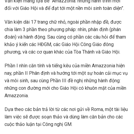
Văn kiện mang tựa đề ”Amazzonia: những hành trình mới
đối với Giáo Hội và để đạt tới một nền môi sinh toàn diện”.
Văn kiện dài 17 trang chữ nhỏ, ngoài phần nhập đề, được
chia làm 3 phần theo phương pháp: nhìn, phân định (phán
đoán) và hành động. Sau cùng có phần các câu hỏi để tham
khảo ý kiến các HĐGM, các Giáo Hội Công Giáo đông
phương, và các cơ quan khác của Tòa Thánh và Giáo Hội.
Phần I nhìn căn tính và tiếng kêu của miền Amazzonia hiện
nay, phần II Phân định và hướng tới một sự hoán cải mục vụ
và môi sinh, sau cùng Phần III đề nghị những hành động:
những con đường mới cho Giáo Hội có khuôn mặt của miền
Amazzonia.
Dựa theo các bản trả lời từ các nơi gửi về Roma, một tài liệu
làm việc sẽ được soạn thảo và dùng làm căn bản cho các
cuộc thảo luận tại Công nghị GM.