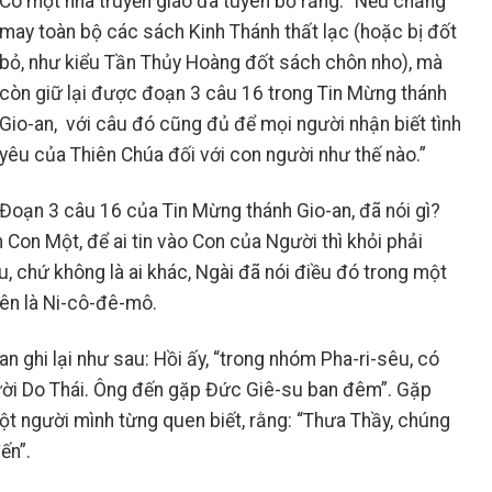
Có một nhà truyền giáo đã tuyên bố rằng: “Nếu chẳng
may toàn bộ các sách Kinh Thánh thất lạc (hoặc bị đốt
bỏ, như kiểu Tần Thủy Hoàng đốt sách chôn nho), mà
còn giữ lại được đoạn 3 câu 16 trong Tin Mừng thánh
Gio-an, với câu đó cũng đủ để mọi người nhận biết tình
yêu của Thiên Chúa đối với con người như thế nào.”
Đoạn 3 câu 16 của Tin Mừng thánh Gio-an, đã nói gì?
 Con Một, để ai tin vào Con của Người thì khỏi phải
 chứ không là ai khác, Ngài đã nói điều đó trong một
tên là Ni-cô-đê-mô.
 ghi lại như sau: Hồi ấy, “trong nhóm Pha-ri-sêu, có
ười Do Thái. Ông đến gặp Đức Giê-su ban đêm”. Gặp
một người mình từng quen biết, rằng: “Thưa Thầy, chúng
ến”.