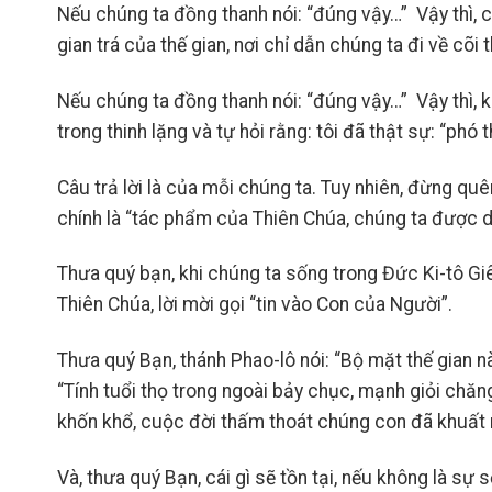
Nếu chúng ta đồng thanh nói: “đúng vậy…” Vậy thì, 
gian trá của thế gian, nơi chỉ dẫn chúng ta đi về cõi
Nếu chúng ta đồng thanh nói: “đúng vậy…” Vậy thì, k
trong thinh lặng và tự hỏi rằng: tôi đã thật sự: “phó 
Câu trả lời là của mỗi chúng ta. Tuy nhiên, đừng quê
chính là “tác phẩm của Thiên Chúa, chúng ta được d
Thưa quý bạn, khi chúng ta sống trong Đức Ki-tô Giê-
Thiên Chúa, lời mời gọi “tin vào Con của Người”.
Thưa quý Bạn, thánh Phao-lô nói: “Bộ mặt thế gian này
“Tính tuổi thọ trong ngoài bảy chục, mạnh giỏi chăn
khốn khổ, cuộc đời thấm thoát chúng con đã khuất r
Và, thưa quý Bạn, cái gì sẽ tồn tại, nếu không là sự s