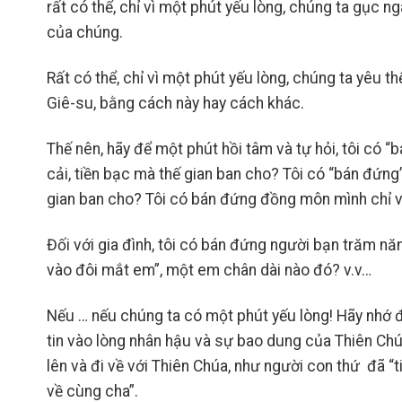
rất có thể, chỉ vì một phút yếu lòng, chúng ta gục
của chúng.
Rất có thể, chỉ vì một phút yếu lòng, chúng ta yêu t
Giê-su, bằng cách này hay cách khác.
Thế nên, hãy để một phút hồi tâm và tự hỏi, tôi có “
cải, tiền bạc mà thế gian ban cho? Tôi có “bán đứng
gian ban cho? Tôi có bán đứng đồng môn mình chỉ v
Đối với gia đình, tôi có bán đứng người bạn trăm nă
vào đôi mắt em”, một em chân dài nào đó? v.v…
Nếu … nếu chúng ta có một phút yếu lòng! Hãy nhớ đ
tin vào lòng nhân hậu và sự bao dung của Thiên Chú
lên và đi về với Thiên Chúa, như người con thứ đã “ti
về cùng cha”.