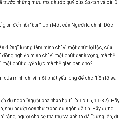
 ngã trước những mưu ma chước quỷ của Sa-tan và bè lũ
hế gian đến nỗi “bán” Con Một của Người là chính Đức
bán đứng” lương tâm mình chỉ vì một chút lợi lộc, của
” đồng nghiệp mình chỉ vì một chút danh vọng, mà thế
ì một chút quyền lực mà thế gian ban cho?
m của mình chỉ vì một phút yếu lòng để cho “hồn lỡ sa
ến dụ ngôn “người cha nhân hậu”. (x.Lc 15, 11-32). Hãy
a, như người con thứ trong dụ ngôn đã tin. Hãy đứng
n” rằng, người cha sẽ tha thứ và anh ta đã “đứng lên, đi