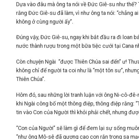
Dựa vào đâu mà ông ta nói về Đức Giê-su như thế? 
rằng Đức Giê-su đã làm, vì như ông ta nói: “chẳng 
không ở cùng người ấy”.
Đúng vậy, Đức Giê-su, ngay khi bắt đầu ra đi loan bá
nước thành rượu trong một bữa tiệc cưới tại Cana nh
Còn chuyện Ngài “được Thiên Chúa sai đến” ư! Thư
không chỉ để người ta coi như là “một tôn sư”, nhưn
Thiên Chúa”.
Hôm đó, sau những lời tranh luận với ông Ni-cô-đê-
khi Ngài công bố một thông điệp, thông điệp rằng: “
tin vào Con của Người thì khỏi phải chết, nhưng đượ
“Con của Người” sẽ làm gì để đem lại sự sống muôn
“như ông Mô-sê đã gương cao con rắn trong sa mạ