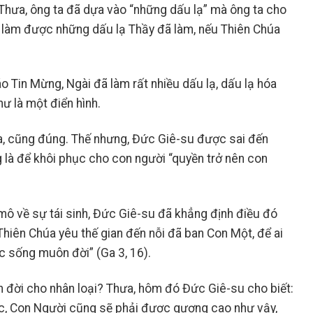
Thưa, ông ta đã dựa vào “những dấu lạ” mà ông ta cho
ai làm được những dấu lạ Thầy đã làm, nếu Thiên Chúa
o Tin Mừng, Ngài đã làm rất nhiều dấu lạ, dấu lạ hóa
ư là một điển hình.
a, cũng đúng. Thế nhưng, Đức Giê-su được sai đến
g là để khôi phục cho con người “quyền trở nên con
mô về sự tái sinh, Đức Giê-su đã khẳng định điều đó
Thiên Chúa yêu thế gian đến nỗi đã ban Con Một, để ai
c sống muôn đời” (Ga 3, 16).
 đời cho nhân loại? Thưa, hôm đó Đức Giê-su cho biết:
c, Con Người cũng sẽ phải được gương cao như vậy,