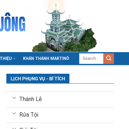
 THIỆU
KHẤN THÁNH MARTINÔ
LỊCH PHỤNG VỤ - BÍ TÍCH
Thánh Lễ
Rửa Tội