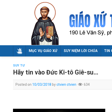
Skip
to
content
MỤC VỤ GIÁO XỨ
SUY NIỆM LỜI CHÚA
TIN 
SUY TƯ
Hãy tin vào Đức Ki-tô Giê-su…
Posted on
10/03/2018
by
ctvien ctvien
634