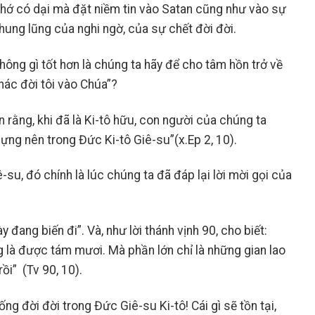
chớ có dại mà đặt niềm tin vào Satan cũng như vào sự
 thung lũng của nghi ngờ, của sự chết đời đời.
hông gì tốt hơn là chúng ta hãy để cho tâm hồn trở về
thác đời tôi vào Chúa”?
n rằng, khi đã là Ki-tô hữu, con người của chúng ta
ựng nên trong Đức Ki-tô Giê-su”(x.Ep 2, 10).
su, đó chính là lúc chúng ta đã đáp lại lời mời gọi của
 đang biến đi”. Và, như lời thánh vịnh 90, cho biết:
g là được tám mươi. Mà phần lớn chỉ là những gian lao
ồi” (Tv 90, 10).
ống đời đời trong Đức Giê-su Ki-tô! Cái gì sẽ tồn tại,