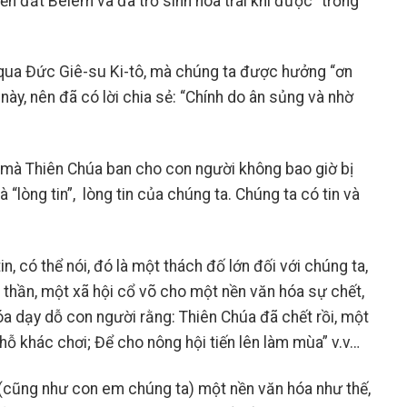
ền đất Belem và đã trổ sinh hoa trái khi được “trồng
a qua Đức Giê-su Ki-tô, mà chúng ta được hưởng “ơn
y, nên đã có lời chia sẻ: “Chính do ân sủng và nhờ
 mà Thiên Chúa ban cho con người không bao giờ bị
à “lòng tin”, lòng tin của chúng ta. Chúng ta có tin và
in, có thể nói, đó là một thách đố lớn đối với chúng ta,
 thần, một xã hội cổ võ cho một nền văn hóa sự chết,
hóa dạy dỗ con người rằng: Thiên Chúa đã chết rồi, một
hỗ khác chơi; Để cho nông hội tiến lên làm mùa” v.v…
a (cũng như con em chúng ta) một nền văn hóa như thế,