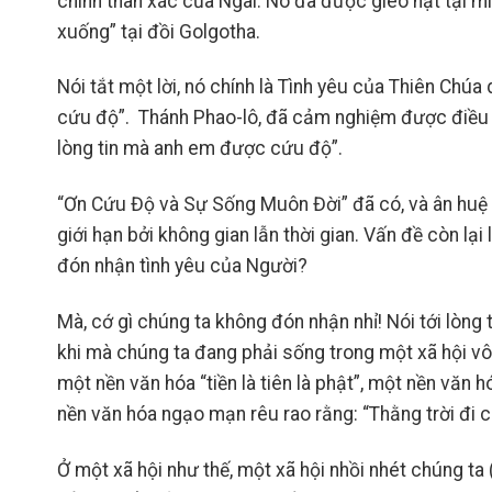
chính thân xác của Ngài. Nó đã được gieo hạt tại mi
xuống” tại đồi Golgotha.
Nói tắt một lời, nó chính là Tình yêu của Thiên Chú
cứu độ”. Thánh Phao-lô, đã cảm nghiệm được điều nà
lòng tin mà anh em được cứu độ”.
“Ơn Cứu Độ và Sự Sống Muôn Đời” đã có, và ân huệ
giới hạn bởi không gian lẫn thời gian. Vấn đề còn lại l
đón nhận tình yêu của Người?
Mà, cớ gì chúng ta không đón nhận nhỉ! Nói tới lòng t
khi mà chúng ta đang phải sống trong một xã hội vô
một nền văn hóa “tiền là tiên là phật”, một nền văn 
nền văn hóa ngạo mạn rêu rao rằng: “Thằng trời đi c
Ở một xã hội như thế, một xã hội nhồi nhét chúng t