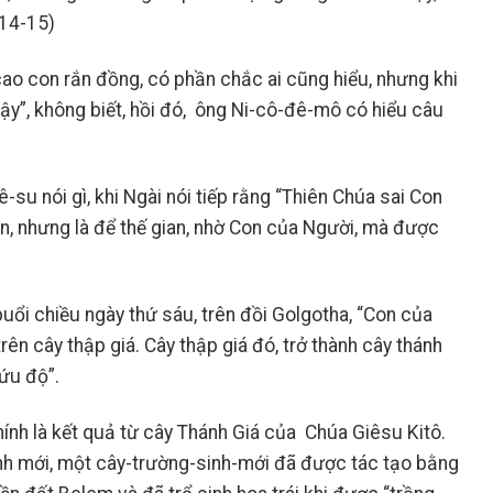
 14-15)
cao con rắn đồng, có phần chắc ai cũng hiểu, nhưng khi
y”, không biết, hồi đó, ông Ni-cô-đê-mô có hiểu câu
-su nói gì, khi Ngài nói tiếp rằng “Thiên Chúa sai Con
an, nhưng là để thế gian, nhờ Con của Người, mà được
uổi chiều ngày thứ sáu, trên đồi Golgotha, “Con của
rên cây thập giá. Cây thập giá đó, trở thành cây thánh
cứu độ”.
nh là kết quả từ cây Thánh Giá của Chúa Giêsu Kitô.
inh mới, một cây-trường-sinh-mới đã được tác tạo bằng