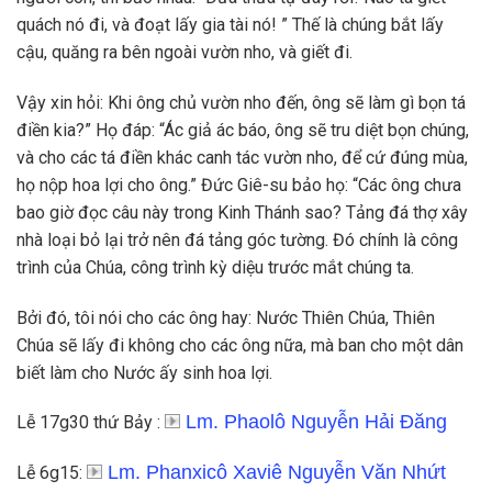
quách nó đi, và đoạt lấy gia tài nó! ” Thế là chúng bắt lấy
cậu, quăng ra bên ngoài vườn nho, và giết đi.
Vậy xin hỏi: Khi ông chủ vườn nho đến, ông sẽ làm gì bọn tá
điền kia?” Họ đáp: “Ác giả ác báo, ông sẽ tru diệt bọn chúng,
và cho các tá điền khác canh tác vườn nho, để cứ đúng mùa,
họ nộp hoa lợi cho ông.” Đức Giê-su bảo họ: “Các ông chưa
bao giờ đọc câu này trong Kinh Thánh sao? Tảng đá thợ xây
nhà loại bỏ lại trở nên đá tảng góc tường. Đó chính là công
trình của Chúa, công trình kỳ diệu trước mắt chúng ta.
Bởi đó, tôi nói cho các ông hay: Nước Thiên Chúa, Thiên
Chúa sẽ lấy đi không cho các ông nữa, mà ban cho một dân
biết làm cho Nước ấy sinh hoa lợi.
Lm. Phaolô Nguyễn Hải Đăng
Lễ 17g30 thứ Bảy :
Lm. Phanxicô Xaviê Nguyễn Văn Nhứt
Lễ 6g15: