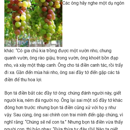
Các ông hãy nghe một dụ ngôn
khác: “Có gia chủ kia trồng được một vườn nho; chung
quanh vườn, ông rào giậu; trong vườn, ông khoét bồn đạp
nho, và xây một tháp canh. Ông cho tá điền canh tác, rồi trẩy
đi xa. Gần đến mùa hái nho, ông sai đầy tớ đến gặp các tá
điền để thu hoa lợi.
Bọn tá điền bắt các đầy tớ ông: chúng đánh người này, giết
người kia, ném đá người nọ. Ông lại sai một số đầy tớ khác
đông hơn trước: nhưng bọn tá điền cũng xử với họ y như
vậy. Sau cùng, ông sai chính con trai mình đến gặp chúng, vì
nghĩ rằng: “Chúng sẽ nể con ta.” Nhưng bọn tá điền vừa thấy
người con, thì bảo nhau: “Đứa thừa tự đây rồi! Nào ta giết