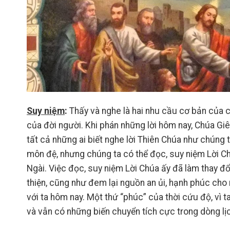
Suy niệm
:
Thấy và nghe là hai nhu cầu cơ bản của co
của đời người. Khi phán những lời hôm nay, Chúa Giê
tất cả những ai biết nghe lời Thiên Chúa như chúng
môn đệ, nhưng chúng ta có thể đọc, suy niệm Lời Chú
Ngài. Việc đọc, suy niệm Lời Chúa ấy đã làm thay đổi
thiện, cũng như đem lại nguồn an ủi, hạnh phúc cho 
với ta hôm nay. Một thứ “phúc” của thời cứu độ, vì t
và vẫn có những biến chuyển tích cực trong dòng lị