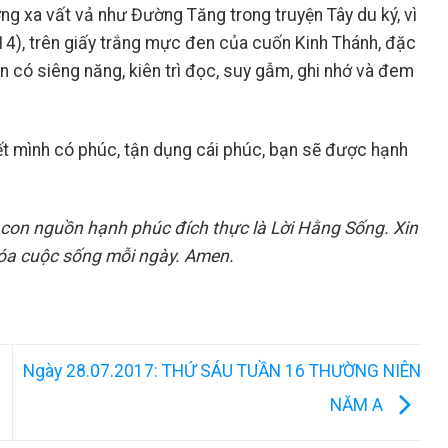
g xa vất vả như Đường Tăng trong truyện Tây du ký, vì
-14), trên giấy trắng mực đen của cuốn Kinh Thánh, đặc
n có siêng năng, kiên trì đọc, suy gẫm, ghi nhớ và đem
ết mình có phúc, tận dụng cái phúc, bạn sẽ được hạnh
con nguồn hạnh phúc đích thực là Lời Hằng Sống. Xin
hóa cuộc sống mỗi ngày. Amen.
Ngày 28.07.2017: THỨ SÁU TUẦN 16 THƯỜNG NIÊN
NĂM A