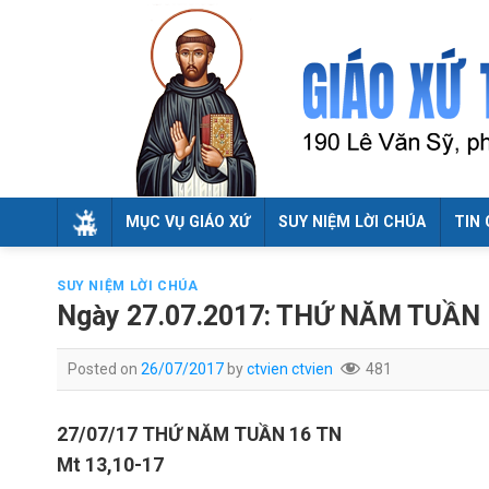
Skip
to
content
MỤC VỤ GIÁO XỨ
SUY NIỆM LỜI CHÚA
TIN 
SUY NIỆM LỜI CHÚA
Ngày 27.07.2017: THỨ NĂM TUẦN
Posted on
26/07/2017
by
ctvien ctvien
481
27/07/17
THỨ NĂM TUẦN 16 TN
Mt 13,10-17