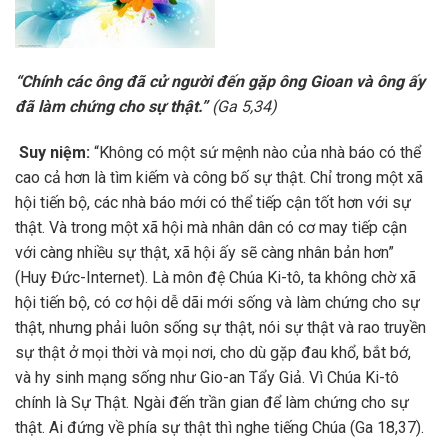
“Chính các ông đã cử người đến gặp ông Gioan và ông ấy
đã làm chứng cho sự thật.”
(Ga 5,34)
Suy niệm:
“Không có một sứ mệnh nào của nhà báo có thể
cao cả hơn là tìm kiếm và công bố sự thật. Chỉ trong một xã
hội tiến bộ, các nhà báo mới có thể tiếp cận tốt hơn với sự
thật. Và trong một xã hội mà nhân dân có cơ may tiếp cận
với càng nhiều sự thật, xã hội ấy sẽ càng nhân bản hơn”
(Huy Đức-Internet). Là môn đệ Chúa Ki-tô, ta không chờ xã
hội tiến bộ, có cơ hội dễ dãi mới sống và làm chứng cho sự
thật, nhưng phải luôn sống sự thật, nói sự thật và rao truyền
sự thật ở mọi thời và mọi nơi, cho dù gặp đau khổ, bắt bớ,
và hy sinh mạng sống như Gio-an Tẩy Giả. Vì Chúa Ki-tô
chính là Sự Thật. Ngài đến trần gian để làm chứng cho sự
thật. Ai đứng về phía sự thật thì nghe tiếng Chúa (Ga 18,37).