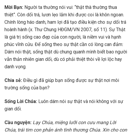
Mời Bạn:
Người ta thường nói vui: “thật thà thường thua
thiệt”. Còn dối trá, lươn lẹo lắm khi được coi là khôn ngoan.
Chính lòng háo danh, ham lợi đã tạo điều kiện cho sự dối trá
hoành hành (x. Thư Chung HĐGM/VN 2007, số 11). Sự Thật
là giá trị sống cao đẹp của con người, là niềm vui và hạnh
phúc vĩnh cửu. Để sống theo sự thật cần có lòng can đảm:
Dám nói thật, sống thật dù chung quanh mình biết bao người
vẫn thản nhiên gian dối, dù có phải thiệt thòi về lợi lộc hay
danh vọng.
Chia sẻ:
Điều gì đã giúp bạn sống được sự thật nơi môi
trường sống của bạn?
Sống Lời Chúa:
Luôn dám nói sự thật và nói không với sự
gian dối.
Cầu nguyện:
Lạy Chúa, miệng lưỡi con
cưu mang Lời
Chúa, trái tim con phản ánh tình thương Chúa. Xin cho con