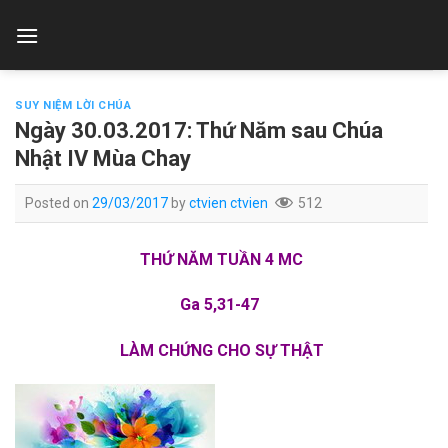
Skip
to
content
SUY NIỆM LỜI CHÚA
Ngày 30.03.2017: Thứ Năm sau Chúa
Nhật IV Mùa Chay
Posted on
29/03/2017
by
ctvien ctvien
512
THỨ NĂM TUẦN 4 MC
Ga 5,31-47
LÀM CHỨNG CHO SỰ THẬT