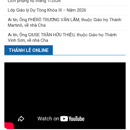
Lịch phụng vụ tháng 7/2026
Lớp Giáo lý Dự Tòng Khóa III – Năm 2026
Ai tín, Ông PHÊRÔ TRƯƠNG VĂN LÂM, thuộc Giáo họ Thánh
Martinô, về nhà Cha
Ai tín, Ông GIUSE TRẦN HỮU THIỆU, thuộc Giáo họ Thánh
Vinh Sơn, về nhà Cha
THÁNH LỄ ONLINE