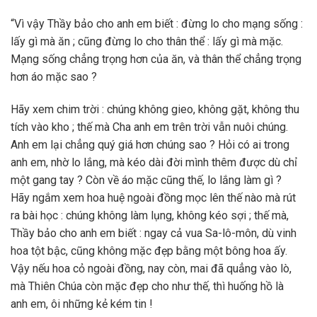
“Vì vậy Thầy bảo cho anh em biết : đừng lo cho mạng sống :
lấy gì mà ăn ; cũng đừng lo cho thân thể : lấy gì mà mặc.
Mạng sống chẳng trọng hơn của ăn, và thân thể chẳng trọng
hơn áo mặc sao ?
Hãy xem chim trời : chúng không gieo, không gặt, không thu
tích vào kho ; thế mà Cha anh em trên trời vẫn nuôi chúng.
Anh em lại chẳng quý giá hơn chúng sao ? Hỏi có ai trong
anh em, nhờ lo lắng, mà kéo dài đời mình thêm được dù chỉ
một gang tay ? Còn về áo mặc cũng thế, lo lắng làm gì ?
Hãy ngắm xem hoa huệ ngoài đồng mọc lên thế nào mà rút
ra bài học : chúng không làm lụng, không kéo sợi ; thế mà,
Thầy bảo cho anh em biết : ngay cả vua Sa-lô-môn, dù vinh
hoa tột bậc, cũng không mặc đẹp bằng một bông hoa ấy.
Vậy nếu hoa cỏ ngoài đồng, nay còn, mai đã quẳng vào lò,
mà Thiên Chúa còn mặc đẹp cho như thế, thì huống hồ là
anh em, ôi những kẻ kém tin !