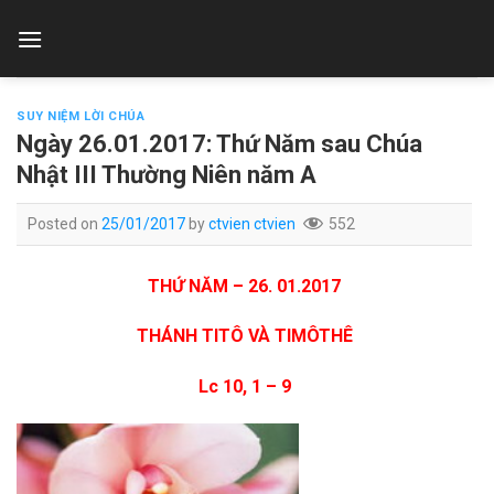
Skip
to
content
SUY NIỆM LỜI CHÚA
Ngày 26.01.2017: Thứ Năm sau Chúa
Nhật III Thường Niên năm A
Posted on
25/01/2017
by
ctvien ctvien
552
THỨ NĂM – 26. 01.2017
THÁNH TITÔ VÀ TIMÔTHÊ
Lc 10, 1 – 9