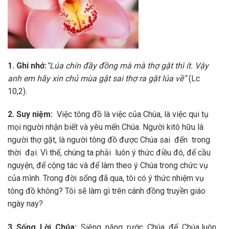
1
.
G
h
i nhớ:
“L
ú
a chín đầy đồng mà mà thợ gặt thì ít. Vậy
anh em hãy xin chủ mùa gặt sai thợ ra gặt lúa về”
(Lc
10,2).
2
.
Su
y niệm:
Việc tông đồ là việc của Chúa, là việc qui tụ
mọi người nhận biết và yêu mến Chúa. Người kitô hữu là
người thợ gặt, là người tông đồ được Chúa sai đến trong
thời đại. Vì thế, chúng ta phải luôn ý thức điều đó, để cầu
nguyện, để cộng tác và để làm theo ý Chúa trong chức vụ
của mình. Trong đời sống đã qua, tôi có ý thức nhiệm vụ
tông đồ không? Tôi sẽ làm gì trên cánh đồng truyền giáo
ngày nay?
3
.
S
ố
n
g Lời Chúa:
Siêng năng rước Chúa để Chúa luôn