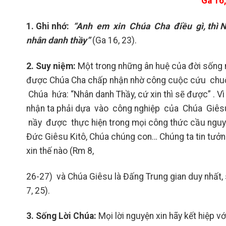
G
a 16
1
. Ghi nhớ:
“Anh em xin Chúa Cha điều gì, thì N
nhân danh thầy”
(Ga 16, 23).
2
. Suy niệm:
Một trong những ân huệ của đời sống m
được Chúa Cha chấp nhận nhờ công cuộc cứu ch
Chúa hứa: “Nhân danh Thầy, cứ xin thì sẽ được” . V
nhận ta phải dựa vào công nghiệp của Chúa Giêsu
nầy được thực hiện trong mọi công thức cầu nguyệ
Đức Giêsu Kitô, Chúa chúng con… Chúng ta tin tưởng
xin thế nào (Rm 8,
26-27) và Chúa Giêsu là Đấng Trung gian duy nhất, 
7, 25).
3
. Sống Lời Chúa:
Mọi lời nguyện xin hãy kết hiệp 