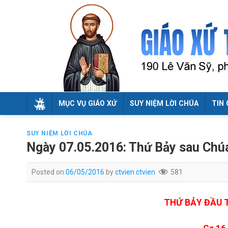
Skip
to
content
MỤC VỤ GIÁO XỨ
SUY NIỆM LỜI CHÚA
TIN 
SUY NIỆM LỜI CHÚA
Ngày 07.05.2016: Thứ Bảy sau Chú
Posted on
06/05/2016
by
ctvien ctvien
581
T
H
Ứ BẢY ĐẦU 