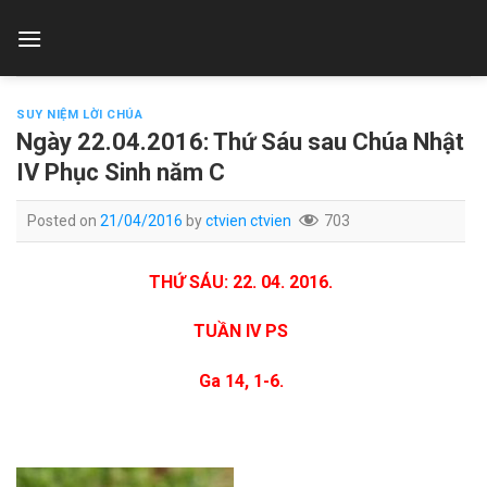
Skip
to
content
SUY NIỆM LỜI CHÚA
Ngày 22.04.2016: Thứ Sáu sau Chúa Nhật
IV Phục Sinh năm C
Posted on
21/04/2016
by
ctvien ctvien
703
T
H
Ứ SÁU: 22. 04. 2016.
T
UẦN IV PS
G
a 14, 1-6.