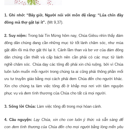
1. Ghi nhớ: “Bấy giờ, Người nói với môn đệ rằng: “Lúa chín đầy
đồng mà thợ gặt lại ít”.
(Mt 9,37).
2. Suy niệm:
Trong bài Tin Mừng hôm nay, Chúa Giêsu nhìn thấy đám
đông dân chúng đang cần những mục tử tốt lành chăm sóc, như mùa
gặt đến rồi mà thợ gặt thì lại ít. Cảnh lầm than và bơ vơ của đám đông
dân chúng cần thiết và cấp bách nên cần phải có các mục tử lành
nghề chăm sóc. Chúa dạy các tông đồ phải xin chủ ruộng, bởi vì Chúa
luôn luôn muốn mỗi người trong chúng ta ai cũng phải thông phần mối
ưu tư truyền giáo bằng mọi cách phải đem Chúa đến cho người khác.
Xin cho chúng ta làm việc tông đồ ở khắp mọi nơi với tâm nguyện
phục vụ và đem tình thương của Chúa cho tất cả mọi người.
3. Sống lời Chúa:
Làm việc tông đồ trong mọi hòan cảnh.
4. Cầu nguyện:
Lạy Chúa, xin cho con luôn ý thức và sẵn sàng để
con đem tình thương của Chúa đến cho mọi người bằng lòng mến yêu