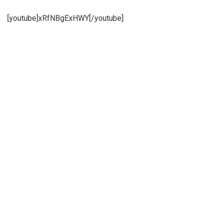
[youtube]xRfNBgExHWY[/youtube]