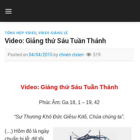
Skip
to
content
TỔNG HỢP VIDEO
,
VIDEO GIẢNG LỄ
Video: Giảng thứ Sáu Tuần Thánh
Posted on
04/04/2015
by
ctvien ctvien
519
Video: Giảng thứ Sáu Tuần Thánh
Phúc Âm: Ga 18, 1 – 19, 42
“Sự Thương Khó Ðức Giêsu Kitô, Chúa chúng ta”.
(…) Hôm đó là ngày
chuẩn bị lễ: để tội