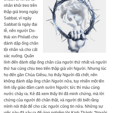
nhân khỏi treo trên
thập giá trong ngày
Sabbat, vì ngày
Sabbat là ngày đại
lễ, nên người Do-
thái xin Philatô cho
đánh dập ống chân
tội nhân và cho cất
xác xuống. Quân
lính đến đánh dập ống chân của người thứ nhất và người
thứ hai cùng chịu treo trên thập giá với Người. Nhưng lúc
họ đến gần Chúa Giêsu, họ thấy Người đã chết, nên
không đánh dập ống chân Người nữa, tuy nhiên một tên
lính lấy giáo đâm cạnh sườn Người; tức thì máu cùng
nước chảy ra. Kẻ đã xem thấy thì đã minh chứng, mà lời
chứng của người đó chân thật, và người đó biết rằng
mình nói thật để cho các người cũng tin nữa. Những sự
việc này đã xảy ra để ứng nghiệm lời Kinh Thánh: “Người