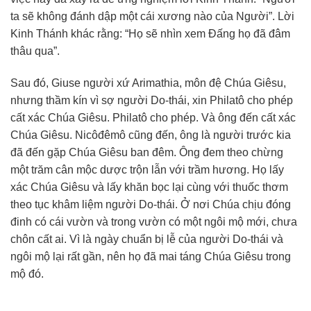
ta sẽ không đánh dập một cái xương nào của Người”. Lời
Kinh Thánh khác rằng: “Họ sẽ nhìn xem Ðấng họ đã đâm
thâu qua”.
Sau đó, Giuse người xứ Arimathia, môn đệ Chúa Giêsu,
nhưng thầm kín vì sợ người Do-thái, xin Philatô cho phép
cất xác Chúa Giêsu. Philatô cho phép. Và ông đến cất xác
Chúa Giêsu. Nicôđêmô cũng đến, ông là người trước kia
đã đến gặp Chúa Giêsu ban đêm. Ông đem theo chừng
một trăm cân mộc dược trộn lẫn với trầm hương. Họ lấy
xác Chúa Giêsu và lấy khăn bọc lại cùng với thuốc thơm
theo tục khâm liệm người Do-thái. Ở nơi Chúa chịu đóng
đinh có cái vườn và trong vườn có một ngôi mộ mới, chưa
chôn cất ai. Vì là ngày chuẩn bị lễ của người Do-thái và
ngôi mộ lại rất gần, nên họ đã mai táng Chúa Giêsu trong
mộ đó.