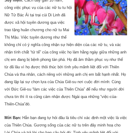
Suy niệm:
Cách đây gần 10 năm,
công việc phục vụ của các nữ tu tu hội
Nữ Tử Bác Ái tại trại cùi Di Linh đã
được xã hội tuyên dương qua việc
trao tặng huân chương cho nữ tu Mai
Thị Mậu. Việc tuyên dương như thế
không chỉ có ý nghĩa công nhận sự hiện diện của các nữ tu, và xác
nhận tính chất “tử tế” của công việc họ làm hằng ngày giữa những anh
chị em đang bị bệnh phong tàn phá. Họ đã âm thầm phục vụ như thế
từ đã lâu vì họ được thôi thúc bởi tình yêu mãnh liệt đối với Thiên
Chúa và tha nhân, cách riêng với những anh chị em bất hạnh nhất. Họ
đang lặp lại sự chọn lựa của Chúa Giê-su nơi cuộc đời mình: Cùng
với Đức Giê-su “làm các việc của Thiên Chúa” để nếu như người đời
chưa tin thì ít ra cũng cảm nhận được Ngài qua những “việc-của-
Thiên-Chúa”đó.
Mời Bạn:
Hẳn bạn đang tự hỏi đâu là tiêu chí xác định một việc là việc
của Thiên Chúa. Gương sống của các nữ tu trên đây minh hoạ cho
Lời Chúa và trả lời cho bạn câu hỏi đó: Tình yêu mãnh liệt đối với