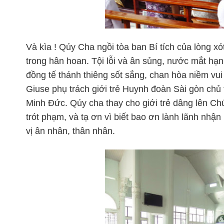
Và kìa ! Qúy Cha ngồi tòa ban Bí tích của lòng xót
trong hân hoan. Tội lỗi và ân sủng, nước mắt h
đồng tế thánh thiêng sốt sắng, chan hòa niềm vu
Giuse phụ trách giới trẻ Huynh đoàn Sài gòn chủ 
Minh Đức. Qúy cha thay cho giới trẻ dâng lên Ch
trót phạm, và tạ ơn vì biết bao ơn lành lãnh nhậ
vị ân nhân, thân nhân.