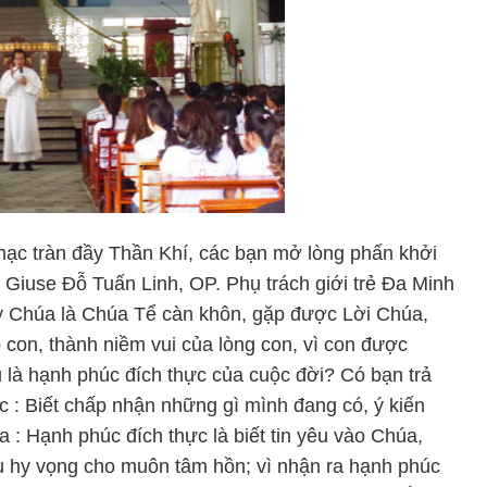
 mạc tràn đầy Thần Khí, các bạn mở lòng phấn khởi
 Giuse Đỗ Tuấn Linh, OP. Phụ trách giới trẻ Đa Minh
ạy Chúa là Chúa Tể càn khôn, gặp được Lời Chúa,
 con, thành niềm vui của lòng con, vì con được
u là hạnh phúc đích thực của cuộc đời? Có bạn trả
ác : Biết chấp nhận những gì mình đang có, ý kiến
a : Hạnh phúc đích thực là biết tin yêu vào Chúa,
êu hy vọng cho muôn tâm hồn; vì nhận ra hạnh phúc