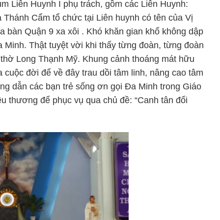
cụm Liên Huynh I phụ trách, gồm các Liên Huynh:
hánh Cẩm tổ chức tại Liên huynh có tên của Vị
a bàn Quận 9 xa xôi . Khó khăn gian khổ không dập
a Minh. Thật tuyệt vời khi thấy từng đoàn, từng đoàn
hà thờ Long Thạnh Mỹ. Khung cảnh thoáng mát hữu
a cuộc đời để về đây trau dồi tâm linh, nâng cao tâm
ng dẫn các bạn trẻ sống ơn gọi Đa Minh trong Giáo
yêu thương để phục vụ qua chủ đề: “Canh tân đổi