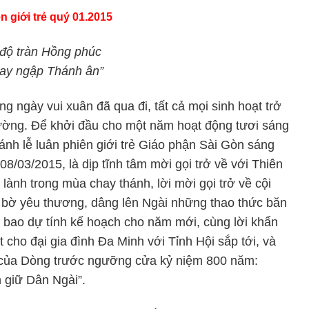
n giới trẻ quý 01.2015
độ tràn Hồng phúc
hay ngập Thánh ân”
g ngày vui xuân đã qua đi, tất cả mọi sinh hoạt trở
ường. Để khởi đầu cho một năm hoạt động tươi sáng
hánh lễ luân phiên giới trẻ Giáo phận Sài Gòn sáng
08/03/2015, là dịp tĩnh tâm mời gọi trở về với Thiên
lành trong mùa chay thánh, lời mời gọi trở về cội
bờ yêu thương, dâng lên Ngài những thao thức băn
t bao dự tính kế hoạch cho năm mới, cùng lời khẩn
ết cho đại gia đình Đa Minh với Tỉnh Hội sắp tới, và
của Dòng trước ngưỡng cửa kỷ niệm 800 năm:
n giữ Dân Ngài”.