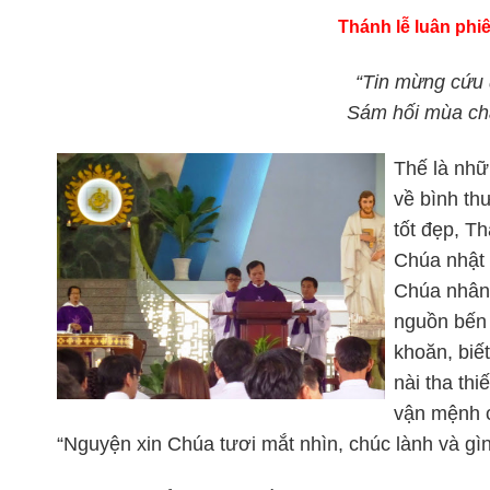
Thánh lễ luân phiê
“Tin mừng cứu 
Sám hối mùa c
Thế là nhữn
về bình th
tốt đẹp, T
Chúa nhật 
Chúa nhân 
nguồn bến 
khoăn, biế
nài tha thi
vận mệnh 
“Nguyện xin Chúa tươi mắt nhìn, chúc lành và gì