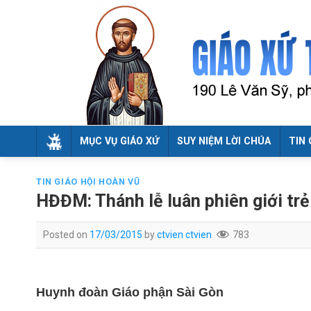
Skip
to
content
MỤC VỤ GIÁO XỨ
SUY NIỆM LỜI CHÚA
TIN 
TIN GIÁO HỘI HOÀN VŨ
HĐĐM: Thánh lễ luân phiên giới tr
Posted on
17/03/2015
by
ctvien ctvien
783
Huynh đoàn Giáo phận Sài Gòn