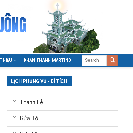
 THIỆU
KHẤN THÁNH MARTINÔ
LỊCH PHỤNG VỤ - BÍ TÍCH
Thánh Lễ
Rửa Tội