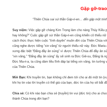
Gặp gỡ-trao
“Thiên Chúa sai sứ thần Gáp-ri-en… đến gặp một trinh
Suy niệm:
Việc gặp gỡ chàng Kim Trọng làm cho nàng Thúy Kiều ph
hay không?” Cuộc gặp gỡ sứ thần Gáp-ri-en cũng khiến cô thiếu nữ t
cách thức thực hiện cuộc “tình duyên” muôn đời của Thiên Chúa vớ
cũng nghe được tiếng “xin vâng” từ người thiếu nữ này. Đức Mari
xưng đặc biệt “Đấng đầy ân sủng” vì được Thiên Chúa đổ đầy ân sủ
“xin vâng,” “Đấng đầy ân sủng” ấy sẽ sinh ra Đức Giê-su, Đấng là
Đức Ma-ri-a, ta cũng dám liều lĩnh đáp lại tiếng xin vâng, tin tưởng
của Thiên Chúa.
Mời Bạn:
Khi truyền tin, bạn không chỉ đem tới cho ai đó một tin 
khi họ tin vào lời truyền có thế giá của bạn, đức tin của họ sẽ bắt
Chia sẻ:
Có khi nào bạn chia sẻ (truyền) tin vui (đức tin) cho ai chư
thánh Chúa trong đời bạn?