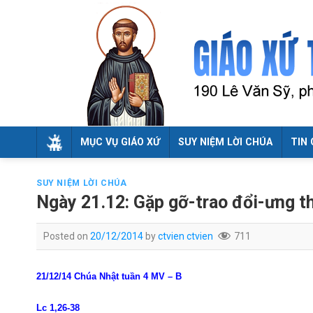
Skip
to
content
MỤC VỤ GIÁO XỨ
SUY NIỆM LỜI CHÚA
TIN 
SUY NIỆM LỜI CHÚA
Ngày 21.12: Gặp gỡ-trao đổi-ưng t
Posted on
20/12/2014
by
ctvien ctvien
711
21/12/14 Chúa Nhật tuần 4 MV – B
Lc 1,26-38