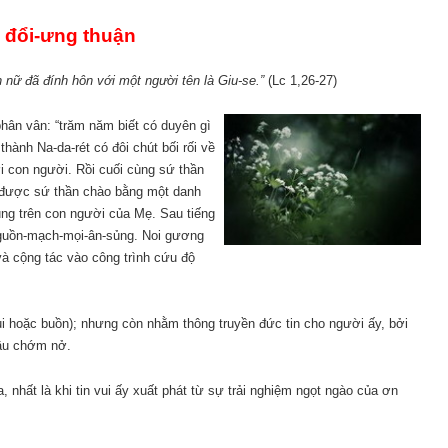
 đổi-ưng thuận
 nữ đã đính hôn với một người tên là Giu-se.”
(Lc 1,26-27)
ân vân: “trăm năm biết có duyên gì
hành Na-da-rét có đôi chút bối rối về
i con người. Rồi cuối cùng sứ thần
a được sứ thần chào bằng một danh
ng trên con người của Mẹ. Sau tiếng
 nguồn-mạch-mọi-ân-sủng. Noi gương
 và cộng tác vào công trình cứu độ
(vui hoặc buồn); nhưng còn nhằm thông truyền đức tin cho người ấy, bởi
 đầu chớm nở.
a, nhất là khi tin vui ấy xuất phát từ sự trải nghiệm ngọt ngào của ơn