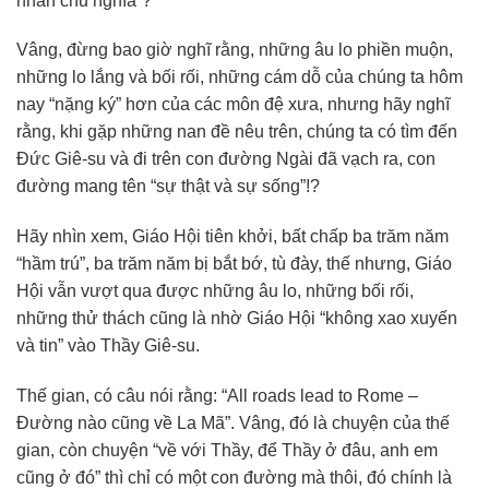
nhân chủ nghĩa”?
Vâng, đừng bao giờ nghĩ rằng, những âu lo phiền muộn,
những lo lắng và bối rối, những cám dỗ của chúng ta hôm
nay “nặng ký” hơn của các môn đệ xưa, nhưng hãy nghĩ
rằng, khi gặp những nan đề nêu trên, chúng ta có tìm đến
Đức Giê-su và đi trên con đường Ngài đã vạch ra, con
đường mang tên “sự thật và sự sống”!?
Hãy nhìn xem, Giáo Hội tiên khởi, bất chấp ba trăm năm
“hầm trú”, ba trăm năm bị bắt bớ, tù đày, thế nhưng, Giáo
Hội vẫn vượt qua được những âu lo, những bối rối,
những thử thách cũng là nhờ Giáo Hội “không xao xuyến
và tin” vào Thầy Giê-su.
Thế gian, có câu nói rằng: “All roads lead to Rome –
Đường nào cũng về La Mã”. Vâng, đó là chuyện của thế
gian, còn chuyện “về với Thầy, để Thầy ở đâu, anh em
cũng ở đó” thì chỉ có một con đường mà thôi, đó chính là