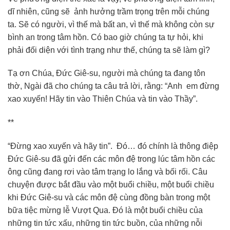
dĩ nhiên, cũng sẽ ảnh hưởng trầm trọng trên mỗi chúng
ta. Sẽ có người, vì thế mà bất an, vì thế mà không còn sự
bình an trong tâm hồn. Có bao giờ chúng ta tự hỏi, khi
phải đối diện với tình trạng như thế, chúng ta sẽ làm gì?
Tạ ơn Chúa, Đức Giê-su, người mà chúng ta đang tôn
thờ, Ngài đã cho chúng ta câu trả lời, rằng: “Anh em đừng
xao xuyến! Hãy tin vào Thiên Chúa và tin vào Thầy”.
**
“Đừng xao xuyến và hãy tin”. Đó… đó chính là thông điệp
Đức Giê-su đã gửi đến các môn đệ trong lúc tâm hồn các
ông cũng đang rơi vào tâm trạng lo lắng và bối rối. Câu
chuyện được bắt đầu vào một buổi chiều, một buổi chiều
khi Đức Giê-su và các môn đệ cùng đồng bàn trong một
bữa tiệc mừng lễ Vượt Qua. Đó là một buổi chiều của
những tin tức xấu, những tin tức buồn, của những nỗi