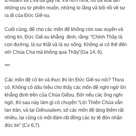
tổ Adam và Eva đã gây ra. Và hơn nữa, nó đã xoá tan
những ưu tư phiền muộn, những lo lắng và bối rối về sự
ra đi của Đức Giê-su.
Cuối cùng, để cho các môn đệ không còn xao xuyến và
vững tin, Đức Giê-su khẳng định, rằng: “Chính Thầy là
con đường, là sự thật và là sự sống. Không ai có thể đến
với Chúa Cha mà không qua Thầy”(Ga 14, 6).
***
Các môn đệ có tin và thực thi lời Đức Giê-su nói? Thưa
có. Không có dấu hiệu cho thấy các môn đệ nghi ngờ lời
khẳng định trên của Chúa Giêsu. Bởi nếu các ông nghi
ngờ, thì sau này làm gì có chuyện “Lời Thiên Chúa vẫn
lan tràn, và tại Giêrusalem, số các môn đệ tăng thêm rất
nhiều, lại cũng có một đám rất đông các tư tế đón nhận
đức tin” (Cv 6,7).