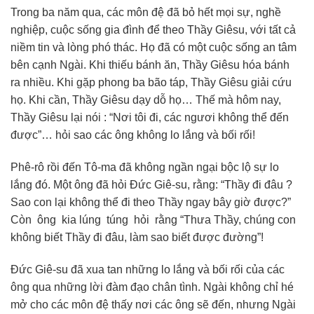
Trong ba năm qua, các môn đệ đã bỏ hết mọi sự, nghề
nghiệp, cuộc sống gia đình để theo Thầy Giêsu, với tất cả
niềm tin và lòng phó thác. Họ đã có một cuộc sống an tâm
bên cạnh Ngài. Khi thiếu bánh ăn, Thầy Giêsu hóa bánh
ra nhiều. Khi gặp phong ba bão táp, Thầy Giêsu giải cứu
họ. Khi cần, Thầy Giêsu dạy dỗ họ… Thế mà hôm nay,
Thầy Giêsu lại nói : “Nơi tôi đi, các ngươi không thể đến
được”… hỏi sao các ông không lo lắng và bối rối!
Phê-rô rồi đến Tô-ma đã không ngần ngại bộc lộ sự lo
lắng đó. Một ông đã hỏi Đức Giê-su, rằng: “Thầy đi đâu ?
Sao con lại không thể đi theo Thầy ngay bây giờ được?”
Còn ông kia lúng túng hỏi rằng “Thưa Thầy, chúng con
không biết Thầy đi đâu, làm sao biết được đường”!
Đức Giê-su đã xua tan những lo lắng và bối rối của các
ông qua những lời đàm đạo chân tình. Ngài không chỉ hé
mở cho các môn đệ thấy nơi các ông sẽ đến, nhưng Ngài