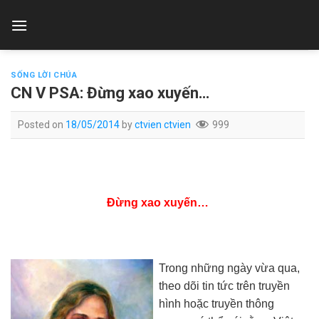
Skip
to
content
SỐNG LỜI CHÚA
CN V PSA: Đừng xao xuyến…
Posted on
18/05/2014
by
ctvien ctvien
999
Đừng xao xuyến…
Trong những ngày vừa qua,
theo dõi tin tức trên truyền
hình hoặc truyền thông