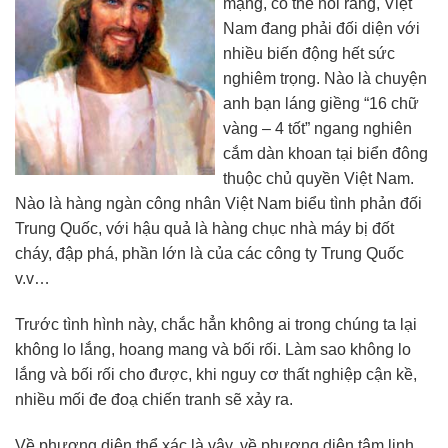
mạng, có thể nói rằng, Việt
Nam đang phải đối diện với
nhiều biến động hết sức
nghiêm trọng. Nào là chuyện
anh bạn láng giềng “16 chữ
vàng – 4 tốt” ngang nghiên
cắm dàn khoan tại biển đông
thuộc chủ quyền Việt Nam.
Nào là hàng ngàn công nhân Việt Nam biểu tình phản đối
Trung Quốc, với hậu quả là hàng chục nhà máy bị đốt
cháy, đập phá, phần lớn là của các công ty Trung Quốc
v.v…
Trước tình hình này, chắc hẳn không ai trong chúng ta lại
không lo lắng, hoang mang và bối rối. Làm sao không lo
lắng và bối rối cho được, khi nguy cơ thất nghiệp cận kề,
nhiều mối đe đoạ chiến tranh sẽ xảy ra.
Về phương diện thể xác là vậy, về phương diện tâm linh,