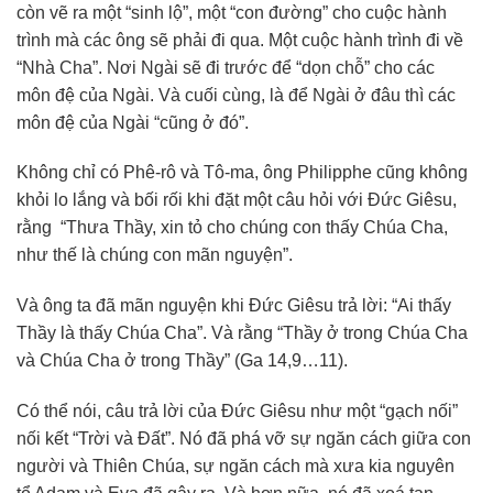
còn vẽ ra một “sinh lộ”, một “con đường” cho cuộc hành
trình mà các ông sẽ phải đi qua. Một cuộc hành trình đi về
“Nhà Cha”. Nơi Ngài sẽ đi trước để “dọn chỗ” cho các
môn đệ của Ngài. Và cuối cùng, là để Ngài ở đâu thì các
môn đệ của Ngài “cũng ở đó”.
Không chỉ có Phê-rô và Tô-ma, ông Philipphe cũng không
khỏi lo lắng và bối rối khi đặt một câu hỏi với Đức Giêsu,
rằng “Thưa Thầy, xin tỏ cho chúng con thấy Chúa Cha,
như thế là chúng con mãn nguyện”.
Và ông ta đã mãn nguyện khi Đức Giêsu trả lời: “Ai thấy
Thầy là thấy Chúa Cha”. Và rằng “Thầy ở trong Chúa Cha
và Chúa Cha ở trong Thầy” (Ga 14,9…11).
Có thể nói, câu trả lời của Đức Giêsu như một “gạch nối”
nối kết “Trời và Đất”. Nó đã phá vỡ sự ngăn cách giữa con
người và Thiên Chúa, sự ngăn cách mà xưa kia nguyên