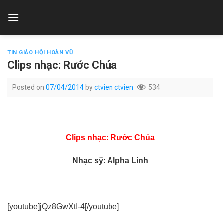
Skip
to
content
TIN GIÁO HỘI HOÀN VŨ
Clips nhạc: Rước Chúa
Posted on
07/04/2014
by
ctvien ctvien
534
Clips nhạc: Rước Chúa
Nhạc sỹ: Alpha Linh
[youtube]jQz8GwXtI-4[/youtube]