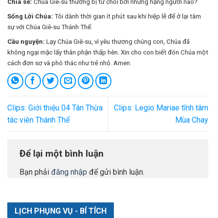
Chia sẻ:
Chúa Giê-su thường bị từ chối bởi những hạng người nào?
Sống Lời Chúa:
Tôi dành thời gian ít phút sau khi hiệp lễ để ở lại tâm
sự với Chúa Giê-su Thánh Thể.
Cầu nguyện:
Lạy Chúa Giê-su, vì yêu thương chúng con, Chúa đã
không ngại mặc lấy thân phận thấp hèn. Xin cho con biết đón Chúa một
cách đơn sơ và phó thác như trẻ nhỏ. Amen.
Clips: Giới thiệu 04 Tân Thừa
Clips: Legio Mariae tĩnh tâm
tác viên Thánh Thể
Mùa Chay
Để lại một bình luận
Bạn phải
đăng nhập
để gửi bình luận.
LỊCH PHỤNG VỤ - BÍ TÍCH