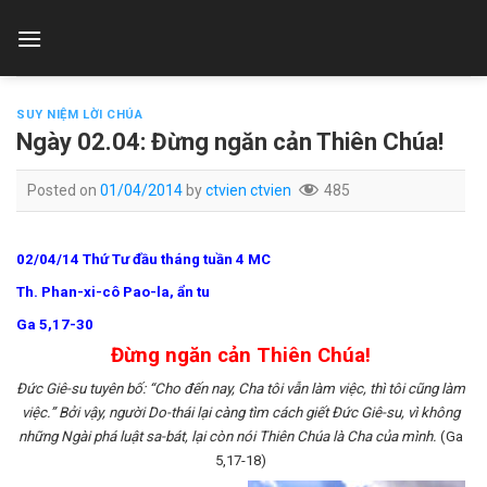
Skip
to
content
SUY NIỆM LỜI CHÚA
Ngày 02.04: Đừng ngăn cản Thiên Chúa!
Posted on
01/04/2014
by
ctvien ctvien
485
02/04/14 Thứ Tư đầu tháng tuần 4 MC
Th. Phan-xi-cô Pao-la, ẩn tu
Ga 5,17-30
Đừng ngăn cản Thiên Chúa!
Đức Giê-su tuyên bố: “Cho đến nay, Cha tôi vẫn làm việc, thì tôi cũng làm
việc.” Bởi vậy, người Do-thái lại càng tìm cách giết Đức Giê-su, vì không
những Ngài phá luật sa-bát, lại còn nói Thiên Chúa là Cha của mình.
(Ga
5,17-18)