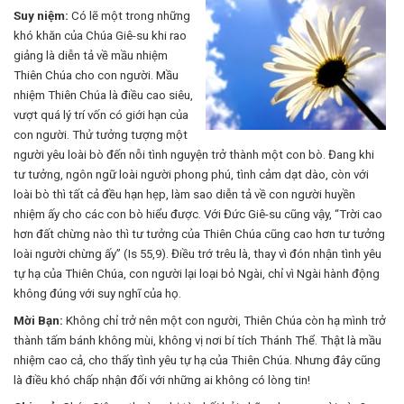
Suy niệm:
Có lẽ một trong những
khó khăn của Chúa Giê-su khi rao
giảng là diễn tả về mầu nhiệm
Thiên Chúa cho con người. Mầu
nhiệm Thiên Chúa là điều cao siêu,
vượt quá lý trí vốn có giới hạn của
con người. Thử tưởng tượng một
người yêu loài bò đến nỗi tình nguyện trở thành một con bò. Đang khi
tư tưởng, ngôn ngữ loài người phong phú, tình cảm dạt dào, còn với
loài bò thì tất cả đều hạn hẹp, làm sao diễn tả về con người huyền
nhiệm ấy cho các con bò hiểu được. Với Đức Giê-su cũng vậy, “Trời cao
hơn đất chừng nào thì tư tưởng của Thiên Chúa cũng cao hơn tư tưởng
loài người chừng ấy” (Is 55,9). Điều trớ trêu là, thay vì đón nhận tình yêu
tự hạ của Thiên Chúa, con người lại loại bỏ Ngài, chỉ vì Ngài hành động
không đúng với suy nghĩ của họ.
Mời Bạn:
Không chỉ trở nên một con người, Thiên Chúa còn hạ mình trở
thành tấm bánh không mùi, không vị nơi bí tích Thánh Thể. Thật là mầu
nhiệm cao cả, cho thấy tình yêu tự hạ của Thiên Chúa. Nhưng đây cũng
là điều khó chấp nhận đối với những ai không có lòng tin!