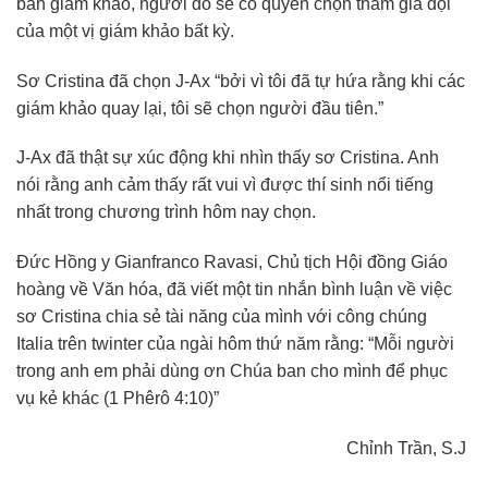
ban giám khảo, người đó sẽ có quyền chọn tham gia đội
của một vị giám khảo bất kỳ.
Sơ Cristina đã chọn J-Ax “bởi vì tôi đã tự hứa rằng khi các
giám khảo quay lại, tôi sẽ chọn người đầu tiên.”
J-Ax đã thật sự xúc động khi nhìn thấy sơ Cristina. Anh
nói rằng anh cảm thấy rất vui vì được thí sinh nổi tiếng
nhất trong chương trình hôm nay chọn.
Đức Hồng y Gianfranco Ravasi, Chủ tịch Hội đồng Giáo
hoàng về Văn hóa, đã viết một tin nhắn bình luận về việc
sơ Cristina chia sẻ tài năng của mình với công chúng
Italia trên twinter của ngài hôm thứ năm rằng: “Mỗi người
trong anh em phải dùng ơn Chúa ban cho mình để phục
vụ kẻ khác (1 Phêrô 4:10)”
Chỉnh Trần, S.J