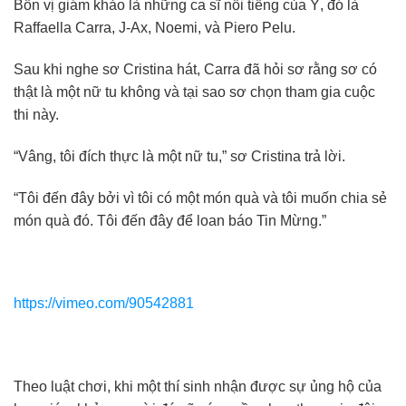
Bốn vị giám khảo là những ca sĩ nổi tiếng của Ý, đó là
Raffaella Carra, J-Ax, Noemi, và Piero Pelu.
Sau khi nghe sơ Cristina hát, Carra đã hỏi sơ rằng sơ có
thật là một nữ tu không và tại sao sơ chọn tham gia cuộc
thi này.
“Vâng, tôi đích thực là một nữ tu,” sơ Cristina trả lời.
“Tôi đến đây bởi vì tôi có một món quà và tôi muốn chia sẻ
món quà đó. Tôi đến đây để loan báo Tin Mừng.”
https://vimeo.com/90542881
Theo luật chơi, khi một thí sinh nhận được sự ủng hộ của