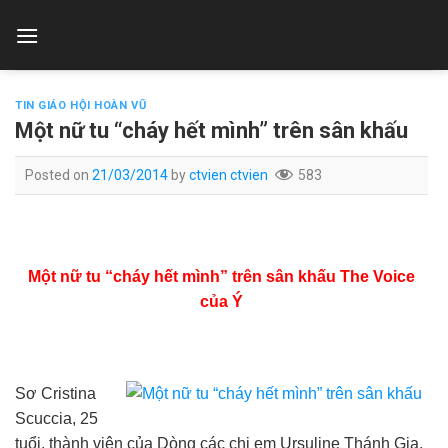
Skip
to
content
TIN GIÁO HỘI HOÀN VŨ
Một nữ tu “cháy hết mình” trên sân khấu
Posted on
21/03/2014
by
ctvien ctvien
583
Một nữ tu “cháy hết mình” trên sân khấu The Voice
của Ý
Sơ Cristina
Scuccia, 25
tuổi, thành viên của Dòng các chị em Ursuline Thánh Gia,