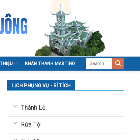
 THIỆU
KHẤN THÁNH MARTINÔ
LỊCH PHỤNG VỤ - BÍ TÍCH
Thánh Lễ
Rửa Tội