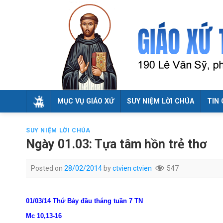
Skip
to
content
MỤC VỤ GIÁO XỨ
SUY NIỆM LỜI CHÚA
TIN 
SUY NIỆM LỜI CHÚA
Ngày 01.03: Tựa tâm hồn trẻ thơ
Posted on
28/02/2014
by
ctvien ctvien
547
01/03/14 Thứ Bảy đầu tháng tuần 7 TN
Mc 10,13-16