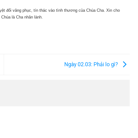
yệt đối vâng phục, tín thác vào tình thương của Chúa Cha. Xin cho
n Chúa là Cha nhân lành.
Ngày 02.03: Phải lo gì?