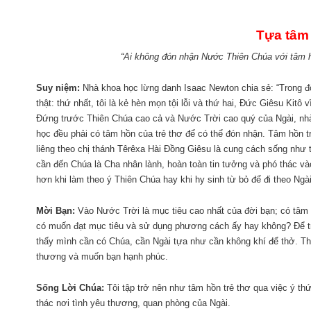
Tựa tâm 
“Ai không đón nhận Nước Thiên Chúa với tâm h
Suy niệm:
Nhà khoa học lừng danh Isaac Newton chia sẻ: “Trong đờ
thật: thứ nhất, tôi là kẻ hèn mọn tội lỗi và thứ hai, Đức Giêsu Kitô v
Đứng trước Thiên Chúa cao cả và Nước Trời cao quý của Ngài, nhà 
học đều phải có tâm hồn của trẻ thơ để có thể đón nhận. Tâm hồn t
liêng theo chị thánh Têrêxa Hài Đồng Giêsu là cung cách sống như 
cần đến Chúa là Cha nhân lành, hoàn toàn tin tưởng và phó thác vào 
hơn khi làm theo ý Thiên Chúa hay khi hy sinh từ bỏ để đi theo Ngài
Mời Bạn:
Vào Nước Trời là mục tiêu cao nhất của đời bạn; có tâm 
có muốn đạt mục tiêu và sử dụng phương cách ấy hay không? Để trả 
thấy mình cần có Chúa, cần Ngài tựa như cần không khí để thở. Thứ
thương và muốn bạn hạnh phúc.
Sống Lời Chúa:
Tôi tập trở nên như tâm hồn trẻ thơ qua việc ý t
thác nơi tình yêu thương, quan phòng của Ngài.