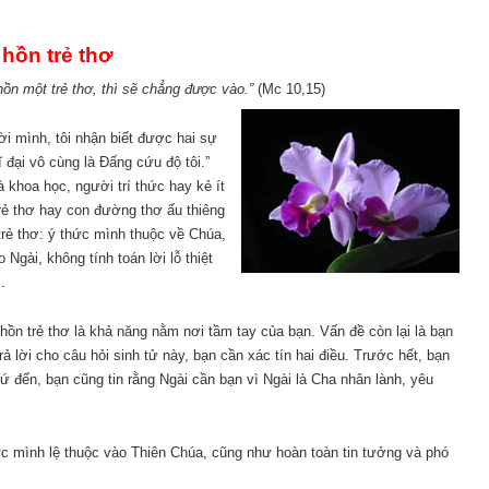
hồn trẻ thơ
ồn một trẻ thơ, thì sẽ chẳng được vào.”
(Mc 10,15)
i mình, tôi nhận biết được hai sự
ĩ đại vô cùng là Đấng cứu độ tôi.”
khoa học, người trí thức hay kẻ ít
rẻ thơ hay con đường thơ ấu thiêng
trẻ thơ: ý thức mình thuộc về Chúa,
Ngài, không tính toán lời lỗ thiệt
.
hồn trẻ thơ là khả năng nằm nơi tầm tay của bạn. Vấn đề còn lại là bạn
lời cho câu hỏi sinh tử này, bạn cần xác tín hai điều. Trước hết, bạn
 đến, bạn cũng tin rằng Ngài cần bạn vì Ngài là Cha nhân lành, yêu
hức mình lệ thuộc vào Thiên Chúa, cũng như hoàn toàn tin tưởng và phó