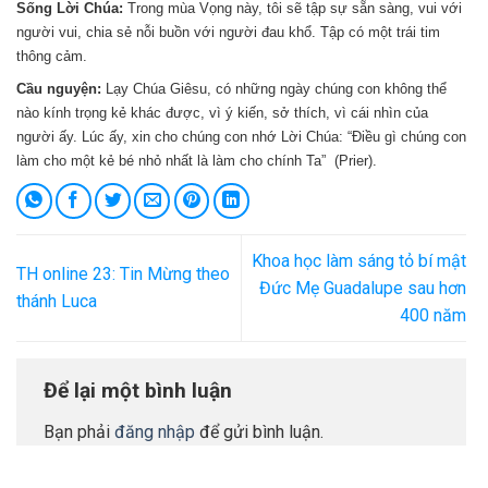
Sống Lời Chúa:
Trong mùa Vọng này, tôi sẽ tập sự sẵn sàng, vui với
người vui, chia sẻ nỗi buồn với người đau khổ. Tập có một trái tim
thông cảm.
Cầu nguyện:
Lạy Chúa Giêsu, có những ngày chúng con không thể
nào kính trọng kẻ khác được, vì ý kiến, sở thích, vì cái nhìn của
người ấy. Lúc ấy, xin cho chúng con nhớ Lời Chúa: “Điều gì chúng con
làm cho một kẻ bé nhỏ nhất là làm cho chính Ta” (Prier).
Khoa học làm sáng tỏ bí mật
TH online 23: Tin Mừng theo
Đức Mẹ Guadalupe sau hơn
thánh Luca
400 năm
Để lại một bình luận
Bạn phải
đăng nhập
để gửi bình luận.