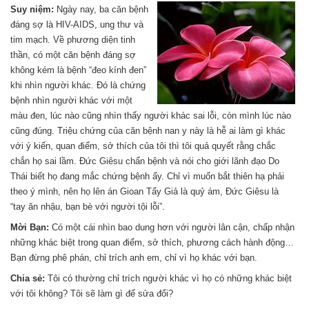
Suy niệm:
Ngày nay, ba căn bệnh
đáng sợ là HIV-AIDS, ung thư và
tim mạch. Về phương diện tinh
thần, có một căn bệnh đáng sợ
không kém là bệnh “đeo kính đen”
khi nhìn người khác. Đó là chứng
bệnh nhìn người khác với một
màu đen, lúc nào cũng nhìn thấy người khác sai lỗi, còn mình lúc nào
cũng đúng. Triệu chứng của căn bệnh nan y này là hễ ai làm gì khác
với ý kiến, quan điểm, sở thích của tôi thì tôi quả quyết rằng chắc
chắn họ sai lầm. Đức Giêsu chẩn bệnh và nói cho giới lãnh đạo Do
Thái biết họ đang mắc chứng bệnh ấy. Chỉ vì muốn bắt thiên hạ phải
theo ý mình, nên họ lên án Gioan Tẩy Giả là quỷ ám, Đức Giêsu là
“tay ăn nhậu, bạn bè với người tội lỗi”.
Mời Bạn:
Có một cái nhìn bao dung hơn với người lân cận, chấp nhận
những khác biệt trong quan điểm, sở thích, phương cách hành động…
Bạn đừng phê phán, chỉ trích anh em, chỉ vì họ khác với bạn.
Chia sẻ:
Tôi có thường chỉ trích người khác vì họ có những khác biệt
với tôi không? Tôi sẽ làm gì để sửa đổi?