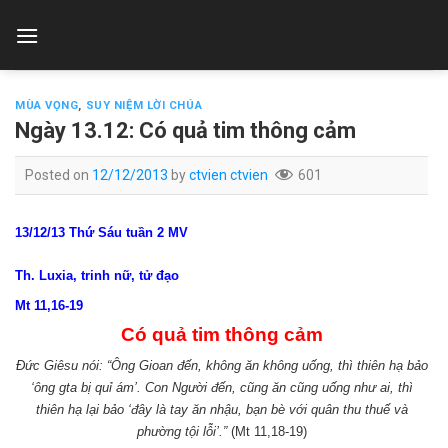
Skip
to
content
MÙA VỌNG
,
SUY NIỆM LỜI CHÚA
Ngày 13.12: Có quả tim thông cảm
Posted on
12/12/2013
by
ctvien ctvien
601
13/12/13 Thứ Sáu tuần 2 MV
Th. Luxia, trinh nữ, tử đạo
Mt 11,16-19
Có quả tim thông cảm
Đức Giêsu nói: “Ông Gioan đến, không ăn không uống, thì thiên hạ bảo
‘ông gta bị quỉ ám’. Con Người đến, cũng ăn cũng uống như ai, thì
thiên hạ lại bảo ‘đây là tay ăn nhậu, bạn bè với quân thu thuế và
phường tội lỗi’.”
(Mt 11,18-19)