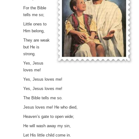
For the Bible
tells me so;
Little ones to
Him belong,
They are weak
but He is
strong.
Yes, Jesus
loves me!
Yes, Jesus loves me!
Yes, Jesus loves me!
The Bible tells me so.
Jesus loves me! He who died,
Heaven’s gate to open wide;
He will wash away my sin,
Let His little child come in.