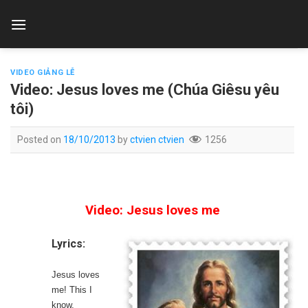
Skip
to
content
VIDEO GIẢNG LỄ
Video: Jesus loves me (Chúa Giêsu yêu
tôi)
Posted on
18/10/2013
by
ctvien ctvien
1256
Video: Jesus loves me
Lyrics:
Jesus loves
me! This I
know,