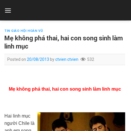
Skip
to
content
TIN GIÁO HỘI HOÀN VŨ
Mẹ không phá thai, hai con song sinh làm
linh mục
Posted on
20/08/2013
by
ctvien ctvien
532
Mẹ không phá thai, hai con song sinh làm linh mục
Hai linh mục
người Chile là
anh em song