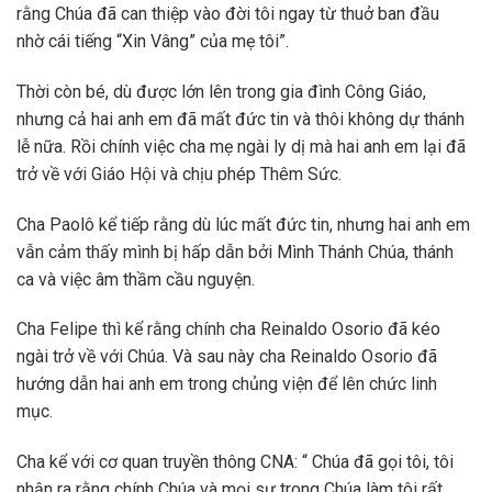
rằng Chúa đã can thiệp vào đời tôi ngay từ thuở ban đầu
nhờ cái tiếng “Xin Vâng” của mẹ tôi”.
Thời còn bé, dù được lớn lên trong gia đình Công Giáo,
nhưng cả hai anh em đã mất đức tin và thôi không dự thánh
lễ nữa. Rồi chính việc cha mẹ ngài ly dị mà hai anh em lại đã
trở về với Giáo Hội và chịu phép Thêm Sức.
Cha Paolô kể tiếp rằng dù lúc mất đức tin, nhưng hai anh em
vẫn cảm thấy mình bị hấp dẫn bởi Mình Thánh Chúa, thánh
ca và việc âm thầm cầu nguyện.
Cha Felipe thì kể rằng chính cha Reinaldo Osorio đã kéo
ngài trở về với Chúa. Và sau này cha Reinaldo Osorio đã
hướng dẫn hai anh em trong chủng viện để lên chức linh
mục.
Cha kể với cơ quan truyền thông CNA: “ Chúa đã gọi tôi, tôi
nhận ra rằng chính Chúa và mọi sự trong Chúa làm tôi rất