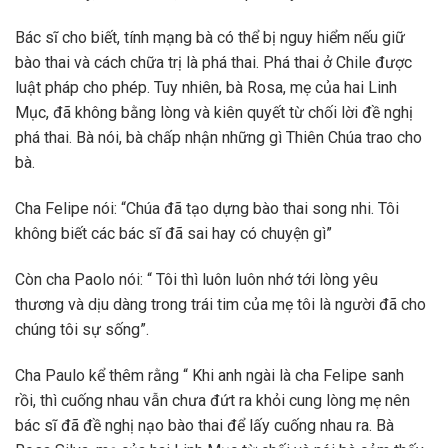
Bác sĩ cho biết, tính mạng bà có thể bị nguy hiểm nếu giữ
bào thai và cách chữa trị là phá thai. Phá thai ở Chile được
luật pháp cho phép. Tuy nhiên, bà Rosa, mẹ của hai Linh
Mục, đã không bằng lòng và kiên quyết từ chối lời đề nghị
phá thai. Bà nói, bà chấp nhận những gì Thiên Chúa trao cho
bà.
Cha Felipe nói: “Chúa đã tạo dựng bào thai song nhi. Tôi
không biết các bác sĩ đã sai hay có chuyện gì”
Còn cha Paolo nói: “ Tôi thì luôn luôn nhớ tới lòng yêu
thương và dịu dàng trong trái tim của mẹ tôi là người đã cho
chúng tôi sự sống”.
Cha Paulo kể thêm rằng “ Khi anh ngài là cha Felipe sanh
rồi, thì cuống nhau vẫn chưa đứt ra khỏi cung lòng mẹ nên
bác sĩ đã đề nghị nạo bào thai để lấy cuống nhau ra. Bà