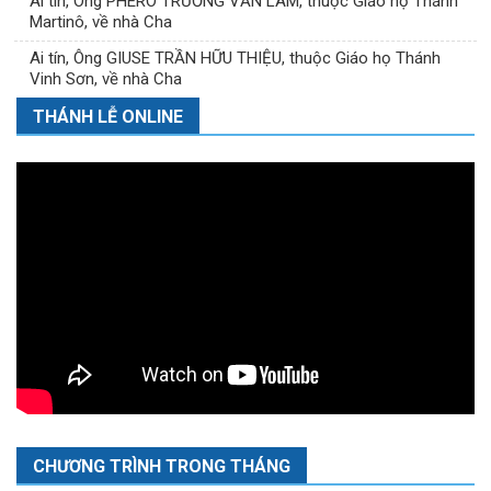
Ai tín, Ông PHÊRÔ TRƯƠNG VĂN LÂM, thuộc Giáo họ Thánh
Martinô, về nhà Cha
Ai tín, Ông GIUSE TRẦN HỮU THIỆU, thuộc Giáo họ Thánh
Vinh Sơn, về nhà Cha
THÁNH LỄ ONLINE
CHƯƠNG TRÌNH TRONG THÁNG