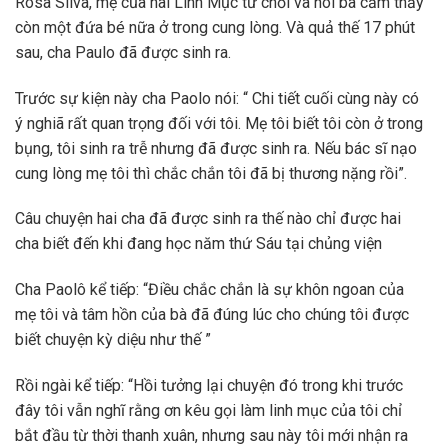
Rosa Silva, mẹ của hai Linh Mục từ chối và nói bà cảm thấy
còn một đứa bé nữa ở trong cung lòng. Và quả thế 17 phút
sau, cha Paulo đã được sinh ra.
Trước sự kiện này cha Paolo nói: “ Chi tiết cuối cùng này có
ý nghiã rất quan trọng đối với tôi. Mẹ tôi biết tôi còn ở trong
bụng, tôi sinh ra trễ nhưng đã được sinh ra. Nếu bác sĩ nạo
cung lòng mẹ tôi thì chắc chắn tôi đã bị thương nặng rồi”.
Câu chuyện hai cha đã được sinh ra thế nào chỉ được hai
cha biết đến khi đang học năm thứ Sáu tại chủng viện
Cha Paolô kể tiếp: “Điều chắc chắn là sự khôn ngoan của
mẹ tôi và tâm hồn của bà đã đúng lúc cho chúng tôi được
biết chuyện kỳ diệu như thế ”
Rồi ngài kể tiếp: “Hồi tưởng lại chuyện đó trong khi trước
đây tôi vẫn nghĩ rằng ơn kêu gọi làm linh mục của tôi chỉ
bắt đầu từ thời thanh xuân, nhưng sau này tôi mới nhận ra