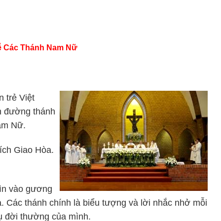
ễ
Các Thánh Nam Nữ
 trẻ Việt
nh đường thánh
am Nữ.
tích Giao Hòa.
hìn vào gương
. Các thánh chính là biểu tượng và lời nhắc nhở mỗi
vụ đời thường của mình.