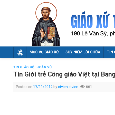
Skip
to
content
MỤC VỤ GIÁO XỨ
SUY NIỆM LỜI CHÚA
TIN 
TIN GIÁO HỘI HOÀN VŨ
Tin Giới trẻ Công giáo Việt tại Ban
Posted on
17/11/2012
by
ctvien ctvien
661