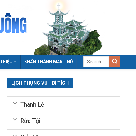
 THIỆU
KHẤN THÁNH MARTINÔ
LỊCH PHỤNG VỤ - BÍ TÍCH
Thánh Lễ
Rửa Tội