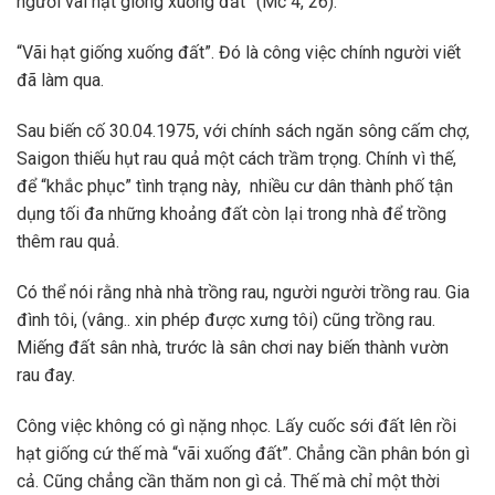
người vãi hạt giống xuống đất” (Mc 4, 26).
“Vãi hạt giống xuống đất”. Đó là công việc chính người viết
đã làm qua.
Sau biến cố 30.04.1975, với chính sách ngăn sông cấm chợ,
Saigon thiếu hụt rau quả một cách trầm trọng. Chính vì thế,
để “khắc phục” tình trạng này, nhiều cư dân thành phố tận
dụng tối đa những khoảng đất còn lại trong nhà để trồng
thêm rau quả.
Có thể nói rằng nhà nhà trồng rau, người người trồng rau. Gia
đình tôi, (vâng.. xin phép được xưng tôi) cũng trồng rau.
Miếng đất sân nhà, trước là sân chơi nay biến thành vườn
rau đay.
Công việc không có gì nặng nhọc. Lấy cuốc sới đất lên rồi
hạt giống cứ thế mà “vãi xuống đất”. Chẳng cần phân bón gì
cả. Cũng chẳng cần thăm non gì cả. Thế mà chỉ một thời