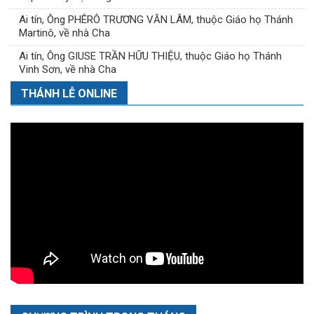
Ai tín, Ông PHÊRÔ TRƯƠNG VĂN LÂM, thuộc Giáo họ Thánh
Martinô, về nhà Cha
Ai tín, Ông GIUSE TRẦN HỮU THIỆU, thuộc Giáo họ Thánh
Vinh Sơn, về nhà Cha
THÁNH LỄ ONLINE