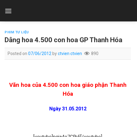
Skip
to
content
PHIM TƯ LIỆU
Dâng hoa 4.500 con hoa GP Thanh Hóa
Posted on
07/06/2012
by
ctvien ctvien
890
Vãn hoa của 4.500 con hoa giáo phận Thanh
Hóa
Ngày 31.05.2012
[youtube]pqja4e7CfbE[/youtube]