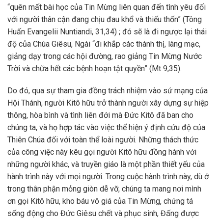
“quên mất bài học của Tin Mừng liên quan đến tình yêu đối
với người thân cận đang chịu đau khổ và thiếu thốn” (Tông
Huấn Evangelii Nuntiandi, 31,34) ; đó sẽ là đi ngược lại thái
độ của Chúa Giêsu, Ngài “đi khắp các thành thị, làng mạc,
giảng dạy trong các hội đường, rao giảng Tin Mừng Nước
Trời và chữa hết các bệnh hoạn tật quyền” (Mt 9,35).
Do đó, qua sự tham gia đồng trách nhiệm vào sứ mạng của
Hội Thánh, người Kitô hữu trở thành người xây dựng sự hiệp
thông, hòa bình và tình liên đới mà Đức Kitô đã ban cho
chúng ta, và họ hợp tác vào việc thể hiện ý định cứu độ của
Thiên Chúa đối với toàn thể loài người. Những thách thức
của công việc này kêu gọi người Kitô hữu đồng hành với
những người khác, và truyền giáo là một phần thiết yếu của
hành trình này với mọi người. Trong cuộc hành trình này, dù ở
trong thân phận mỏng giòn dễ vỡ, chúng ta mang nơi mình
ơn gọi Kitô hữu, kho báu vô giá của Tin Mừng, chứng tá
sống động cho Đức Giêsu chết và phục sinh, Đấng được