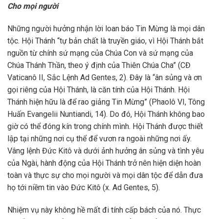
Cho mọi người
Những người hưởng nhận lời loan báo Tin Mừng là mọi dân
tộc. Hội Thánh “tự bản chất là truyền giáo, vì Hội Thánh bắt
nguồn từ chính sứ mạng của Chúa Con và sứ mạng của
Chúa Thánh Thần, theo ý định của Thiên Chúa Cha” (CĐ
Vaticanô II, Sắc Lệnh Ad Gentes, 2). Đây là “ân sủng và ơn
gọi riêng của Hội Thánh, là căn tính của Hội Thánh. Hội
Thánh hiện hữu là để rao giảng Tin Mừng” (Phaolô VI, Tông
Huấn Evangelii Nuntiandi, 14). Do đó, Hội Thánh không bao
giờ có thể đóng kín trong chính mình. Hội Thánh được thiết
lập tại những nơi cụ thể để vươn ra ngoài những nơi ấy.
Vâng lệnh Đức Kitô và dưới ảnh hưởng ân sủng và tình yêu
của Ngài, hành động của Hội Thánh trở nên hiện diện hoàn
toàn và thực sự cho mọi người và mọi dân tộc để dẫn đưa
họ tới niềm tin vào Đức Kitô (x. Ad Gentes, 5).
Nhiệm vụ này không hề mất đi tính cấp bách của nó. Thực