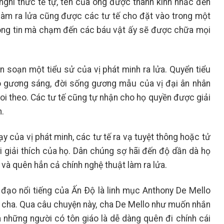
nghi thức tế tự, tên của ông được thành kính nhắc đến
làm ra lửa cũng được các tư tế cho đặt vào trong một
 lòng tin mà chạm đến các báu vật ấy sẽ được chữa mọi
n soạn một tiểu sử của vị phát minh ra lửa. Quyển tiểu
ó gương sáng, đời sống gương mẫu của vị đại ân nhân
oi theo. Các tư tế cũng tự nhận cho họ quyền được giải
h.
y của vị phát minh, các tư tế ra vạ tuyệt thông hoặc tử
i giải thích của họ. Dân chúng sợ hãi đến độ dần dà họ
ế và quên hẳn cả chính nghệ thuật làm ra lửa.
 đạo nổi tiếng của Ấn Ðộ là linh mục Anthony De Mello
ủa cha. Qua câu chuyện này, cha De Mello như muốn nhắn
 những người có tôn giáo là dễ dàng quên đi chính cái