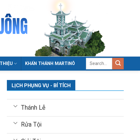
 THIỆU
KHẤN THÁNH MARTINÔ
LỊCH PHỤNG VỤ - BÍ TÍCH
Thánh Lễ
Rửa Tội