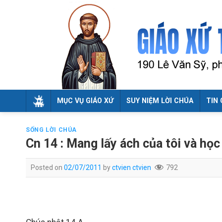
Skip
to
content
MỤC VỤ GIÁO XỨ
SUY NIỆM LỜI CHÚA
TIN 
SỐNG LỜI CHÚA
Cn 14 : Mang lấy ách của tôi và học 
Posted on
02/07/2011
by
ctvien ctvien
792