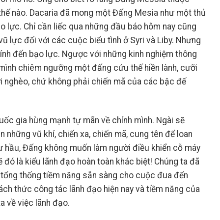
thế nào. Dacaria đã mong một Đấng Mesia như một thủ
o lực. Chỉ cần liếc qua những đầu báo hôm nay cũng
ũ lực đối với các cuộc biểu tình ở Syri và Liby. Nhưng
nh đến bạo lực. Ngược với những kinh nghiệm thông
 mình chiêm ngưỡng một đấng cứu thế hiền lành, cưỡi
ời nghèo, chứ không phải chiến mã của các bậc đế
ốc gia hùng mạnh tự mãn về chính mình. Ngài sẽ
 những vũ khí, chiến xa, chiến mã, cung tên để loan
hư hầu, Đấng không muốn làm người điều khiển cỗ máy
ẽ đó là kiểu lãnh đạo hoàn toàn khác biệt! Chúng ta đã
n tổng thống tiềm năng sẵn sàng cho cuộc đua đến
ách thức công tác lãnh đạo hiện nay và tiềm năng của
 về việc lãnh đạo.