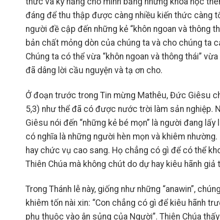
thức và kỹ năng cho mình bằng những khóa học thêm
đáng để thu thập được càng nhiều kiến thức càng tố
người đề cập đến những kẻ “khôn ngoan và thông thái
bản chất mỏng dòn của chúng ta và cho chúng ta cả
Chúng ta có thể vừa “khôn ngoan và thông thái” vừ
đã dâng lời cầu nguyện và tạ ơn cho.
Ở đoạn trước trong Tin mừng Mathêu, Đức Giêsu ch
5,3) như thể đã có được nước trời làm sản nghiệp.
Giêsu nói đến “những kẻ bé mọn” là người đang lấy l
có nghĩa là những người hèn mọn và khiêm nhường. H
hay chức vụ cao sang. Họ chẳng có gì để có thể khoe
Thiên Chúa mà không chút do dự hay kiêu hãnh giả 
Trong Thánh lễ này, giống như những “anawin”, chún
khiêm tốn nài xin: “Con chẳng có gì để kiêu hãnh tr
phụ thuộc vào ân sủng của Người”. Thiên Chúa thấy