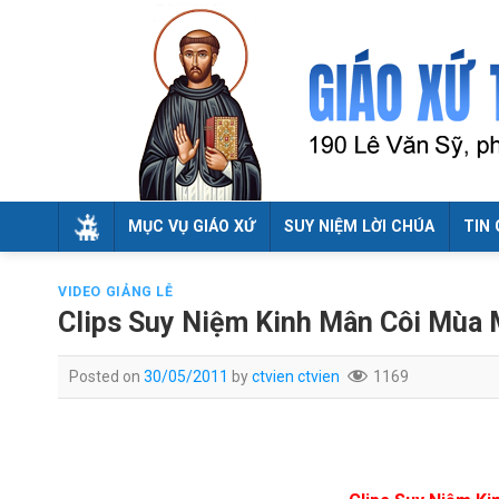
Skip
to
content
MỤC VỤ GIÁO XỨ
SUY NIỆM LỜI CHÚA
TIN 
VIDEO GIẢNG LỄ
Clips Suy Niệm Kinh Mân Côi Mùa
Posted on
30/05/2011
by
ctvien ctvien
1169