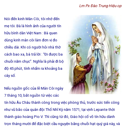
Lm Px Đào Trung Hiệu op
Nói đến kinh Mân Côi, tôi nhớ đến
mẹ tôi. Bà là hình ảnh của người tín
hữu bình dân Việt Nam : Bà quen
dùng kinh mân côi làm đơn vị đo
chiều dài. Khi có người hỏi nhà thờ
cách bao xa, bà trả lời : “Ði được ba
chuỗi năm chục”. Nghĩa là phải đi bộ
độ 45 phút, tính nhẩm ra khoảng ba
cây số.
Nếu nguồn gốc của lễ Mân Côi ngày
7 tháng 10, bắt nguồn từ việc các
tín hữu Âu Châu thành công trong việc phòng thủ, trước sức tiến công
như vũ bão của quân đội Thổ Nhĩ Kỳ năm 1571, tại vịnh Lepante thời
thánh giáo hoàng Pio V. Thì cũng từ đó, Giáo hội cổ võ tín hữu dành
trọn tháng mười để đặc biệt cầu nguyện bằng chuỗi hạt quý giá này, và