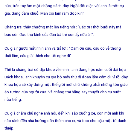
sủa, trên tay ôm một chồng sách dày. Ngồi đối diện với anh là một cụ
già, đang cầm chuỗi Mân côi lâm râm đọc kinh.
Chàng trai thấy chướng mắt lên tiếng nói : “Bác ơi ! thời buổi này mà
bác còn đọc thứ kinh của đàn bà trẻ con ấy nữa à !”.
Cụ già ngước mắt nhìn anh và trả lời : “Cám ơn cậu, cậu có vẻ thông
thái lắm, cậu giải thích cho tôi nghe đi”.
Thế là chàng trai có dịp khoe về mình : anh đang học năm cuối đại học
Bách khoa ; anh khuyên cụ già bỏ mấy thứ dị đoan lẩm cẩm đi, vì rồi đây
khoa học sẽ xây dựng một thế giới mới chứ không phải những tôn giáo
ảo tưởng của người xưa. Và chàng trai hăng say thuyết cho cụ suốt
nửa tiếng.
Cụ già chăm chú nghe anh nói, đến khi sắp xuống xe, còn mời anh khi
nào rảnh đến nhà hướng dẫn thêm cho cụ và trao cho cậu một tờ danh
thiếp.