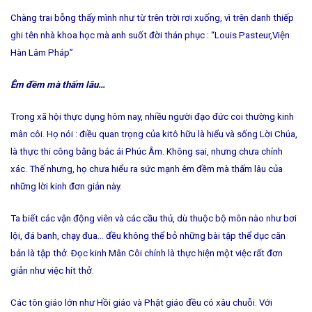
Chàng trai bỗng thấy mình như từ trên trời rơi xuống, vì trên danh thiếp
ghi tên nhà khoa học mà anh suốt đời thán phục : “Louis Pasteur,Viện
Hàn Lâm Pháp”
Êm đềm mà thấm lâu…
Trong xã hội thực dụng hôm nay, nhiều người đạo đức coi thường kinh
mân côi. Họ nói : điều quan trọng của kitô hữu là hiểu và sống Lời Chúa,
là thực thi công bằng bác ái Phúc Âm. Không sai, nhưng chưa chính
xác. Thế nhưng, họ chưa hiểu ra sức mạnh êm đềm mà thấm lâu của
những lời kinh đơn giản này.
Ta biết các vận động viên và các cầu thủ, dù thuộc bộ môn nào như bơi
lội, đá banh, chạy đua… đều không thể bỏ những bài tập thể dục căn
bản là tập thở. Ðọc kinh Mân Côi chính là thực hiện một việc rất đơn
giản như việc hít thở.
Các tôn giáo lớn như Hồi giáo và Phật giáo đều có xâu chuỗi. Với