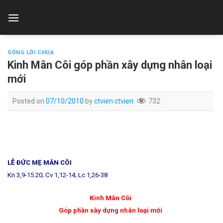
Skip
to
content
SỐNG LỜI CHÚA
Kinh Mân Côi góp phần xây dựng nhân loại
mới
Posted on
07/10/2010
by
ctvien ctvien
732
LỄ ÐỨC MẸ MÂN CÔI
Kn 3,9-15.20; Cv 1,12-14; Lc 1,26-38
Kinh Mân Côi
Góp phần xây dựng nhân loại mới