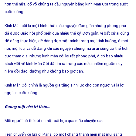
hơn thế nữa, cổ võ chúng ta cầu nguyện bằng kinh Mân Côi trong suốt
cuộc sống.
Kinh Mân côi là một hình thức cầu nguyện đơn giản nhưng phong phú
đã được Giáo hội phổ biến qua nhiều thế kỷ. Ðơn giản, vì bất cứ ai cũng
dễ dàng thực hiện, dễ dàng đọc một mình trong mọi tình huống, ở mọi
nơi, mọi lúc, và dễ dàng khi cầu nguyện chung mà ai ai cũng có thể tích
cực tham gia. Nhưng kinh mân côi lại rất phong phú, vì có bao nhiêu
sách viết về kinh Mân Côi đã tìm ra trong các mầu nhiệm nguồn suy
niệm dồi dào, dường như không bao giờ cạn.
Kinh Mân Côi chính là nguồn gia tăng sinh lực cho con người và là lời
ngợi ca cuộc sống.
Gương một nhà trí thức…
Mỗi người có thể rút ra một bài học qua mẩu chuyện sau :
Trên chuyến xe lửa đi Paris, có một chàng thanh niên mặt mũi sáng