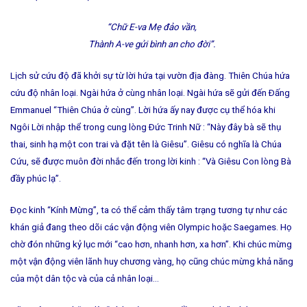
“Chữ E-va Mẹ đảo vần,
Thành A-ve gửi bình an cho đời”.
Lịch sử cứu độ đã khởi sự từ lời hứa tại vườn địa đàng. Thiên Chúa hứa
cứu độ nhân loại. Ngài hứa ở cùng nhân loại. Ngài hứa sẽ gửi đến Ðấng
Emmanuel “Thiên Chúa ở cùng”. Lời hứa ấy nay được cụ thể hóa khi
Ngôi Lời nhập thể trong cung lòng Ðức Trinh Nữ : “Này đây bà sẽ thụ
thai, sinh hạ một con trai và đặt tên là Giêsu”. Giêsu có nghĩa là Chúa
Cứu, sẽ được muôn đời nhắc đến trong lời kinh : “Và Giêsu Con lòng Bà
đầy phúc lạ”.
Ðọc kinh “Kính Mừng”, ta có thể cảm thấy tâm trạng tương tự như các
khán giả đang theo dõi các vận động viên Olympic hoặc Saegames. Họ
chờ đón những kỷ lục mới “cao hơn, nhanh hơn, xa hơn”. Khi chúc mừng
một vận động viên lãnh huy chương vàng, họ cũng chúc mừng khả năng
của một dân tộc và của cả nhân loại…