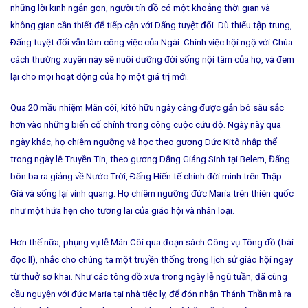
những lời kinh ngắn gọn, người tín đồ có một khoảng thời gian và
không gian cần thiết để tiếp cận với Ðấng tuyệt đối. Dù thiếu tập trung,
Ðấng tuyệt đối vẫn làm công việc của Ngài. Chính việc hội ngộ với Chúa
cách thường xuyên này sẽ nuôi dưỡng đời sống nội tâm của họ, và đem
lại cho mọi hoạt động của họ một giá trị mới.
Qua 20 mầu nhiệm Mân côi, kitô hữu ngày càng được gắn bó sâu sắc
hơn vào những biến cố chính trong công cuộc cứu độ. Ngày này qua
ngày khác, họ chiêm ngưỡng và học theo gương Ðức Kitô nhập thể
trong ngày lễ Truyền Tin, theo gương Ðấng Giáng Sinh tại Belem, Đấng
bôn ba ra giảng về Nước Trời, Ðấng Hiến tế chính đời mình trên Thập
Giá và sống lại vinh quang. Họ chiêm ngưỡng đức Maria trên thiên quốc
như một hứa hẹn cho tương lai của giáo hội và nhân loại.
Hơn thế nữa, phụng vụ lễ Mân Côi qua đoạn sách Công vụ Tông đồ (bài
đọc II), nhắc cho chúng ta một truyền thống trong lịch sử giáo hội ngay
từ thuở sơ khai. Như các tông đồ xưa trong ngày lễ ngũ tuần, đã cùng
cầu nguyện với đức Maria tại nhà tiệc ly, để đón nhận Thánh Thần mà ra