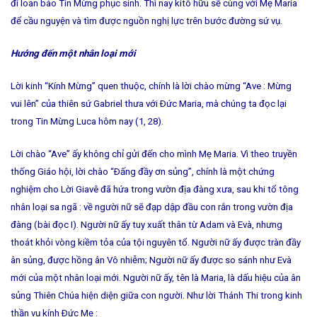
đi loan báo Tin Mừng phục sinh. Thì nay kitô hữu sẽ cùng với Mẹ Maria
để cầu nguyện và tìm được nguồn nghị lực trên bước đường sứ vụ.
Hướng đến một nhân loại mới
Lời kinh “Kính Mừng” quen thuộc, chính là lời chào mừng “Ave : Mừng
vui lên” của thiên sứ Gabriel thưa với Ðức Maria, mà chúng ta đọc lại
trong Tin Mừng Luca hôm nay (1, 28).
Lời chào “Ave” ấy không chỉ gửi đến cho mình Mẹ Maria. Vì theo truyền
thống Giáo hội, lời chào “Ðấng đầy ơn sủng”, chính là một chứng
nghiệm cho Lời Giavê đã hứa trong vườn địa đàng xưa, sau khi tổ tông
nhân loại sa ngã : về người nữ sẽ đạp dập đầu con rắn trong vườn địa
đàng (bài đọc I). Người nữ ấy tuy xuất thân từ Adam và Evà, nhưng
thoát khỏi vòng kiềm tỏa của tội nguyên tổ. Người nữ ấy được tràn đầy
ân sủng, được hồng ân Vô nhiễm; Người nữ ấy được so sánh như Evà
mới của một nhân loại mới. Người nữ ấy, tên là Maria, là dấu hiệu của ân
sủng Thiên Chúa hiện diện giữa con người. Như lời Thánh Thi trong kinh
thần vụ kính Ðức Mẹ :