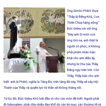
Ông Simôn Phêrô thưa:
“Thầy là Đấng Kitô, Con
Thiên Chúa hằng sống.”
Đức Giêsu nói với ông:
“Này anh Si-môn con
ông Giô-na, anh thật là
người có phúc, vì không
phải phàm nhân mặc
khải cho anh điều ấy,
nhưng là Cha của Thầy,
Đấng ngự trên trời. Còn
Thầy, Thầy bảo cho anh
biết: anh là Phêrô, nghĩa là Tảng Đá, trên tảng đá này, Thầy sẽ xây Hội
Thánh của Thầy, và quyền lực tử thần sẽ không thắng nổi….
Từ lúc đó, Đức Giêsu Kitô bắt đầu tỏ cho các môn đệ biết: Người phải
đi Giêrusalem, phải chịu nhiều đau khổ do các kỳ mục, các thượng tế và