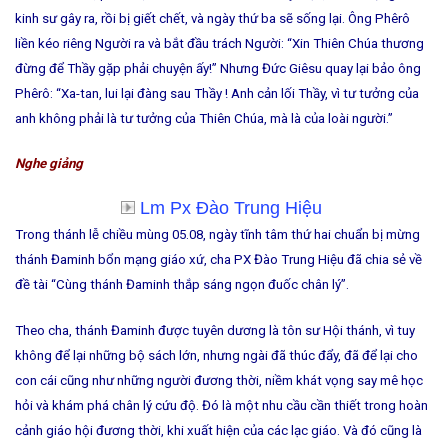
kinh sư gây ra, rồi bị giết chết, và ngày thứ ba sẽ sống lại.
Ông Phêrô
liền kéo riêng Người ra và bắt đầu trách Người: “Xin Thiên Chúa thương
đừng để Thầy gặp phải chuyện ấy!” Nhưng Đức Giêsu quay lại bảo ông
Phêrô: “Xa-tan, lui lại đàng sau Thầy ! Anh cản lối Thầy, vì tư tưởng của
anh không phải là tư tưởng của Thiên Chúa, mà là của loài người.”
Nghe giảng
Lm Px Đào Trung Hiệu
Trong thánh lễ chiều mùng 05.08, ngày tĩnh tâm thứ hai chuẩn bị mừng
thánh Đaminh bổn mạng giáo xứ, cha PX Đào Trung Hiệu đã chia sẻ về
đề tài “Cùng thánh Đaminh thắp sáng ngọn đuốc chân lý”.
Theo cha, thánh Đaminh được tuyên dương là tôn sư Hội thánh, vì tuy
không để lại những bộ sách
lớn,
nhưng ngài đã thúc đẩy, đã để lại cho
con cái cũng như những người đương thời, niềm khát vọng say mê học
hỏi và khám phá chân lý cứu độ.
Đó là một nhu cầu cần thiết trong hoàn
cảnh giáo hội đương thời, khi xuất hiện của các lạc giáo. Và đó cũng là