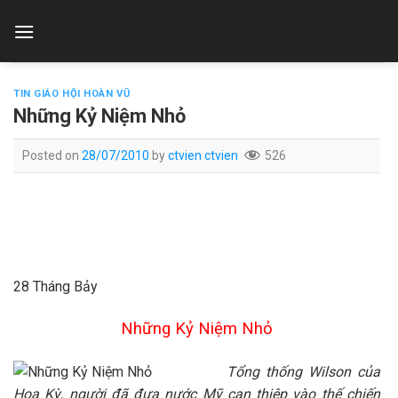
Skip
to
content
TIN GIÁO HỘI HOÀN VŨ
Những Kỷ Niệm Nhỏ
Posted on
28/07/2010
by
ctvien ctvien
526
28 Tháng Bảy
Những Kỷ Niệm Nhỏ
Tổng thống Wilson của
Hoa Kỳ, người đã đưa nước Mỹ can thiệp vào thế chiến