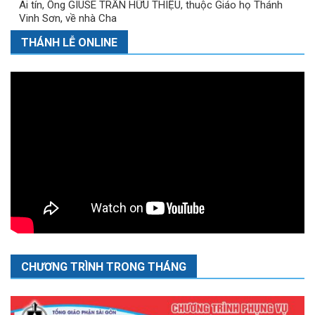
Ai tín, Ông GIUSE TRẦN HỮU THIỆU, thuộc Giáo họ Thánh
Vinh Sơn, về nhà Cha
THÁNH LỄ ONLINE
CHƯƠNG TRÌNH TRONG THÁNG