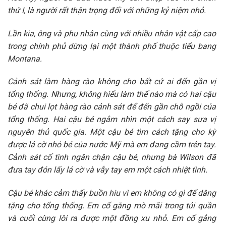
thứ I, là người rất thận trọng đối với những kỷ niệm nhỏ.
Lần kia, ông và phu nhân cùng với nhiều nhân vật cấp cao
trong chính phủ dừng lại một thành phố thuộc tiểu bang
Montana.
Cảnh sát làm hàng rào không cho bất cứ ai đến gần vị
tổng thống. Nhưng, không hiểu làm thế nào mà có hai cậu
bé đã chui lọt hàng rào cảnh sát để đến gần chỗ ngồi của
tổng thống. Hai cậu bé ngắm nhìn một cách say sưa vị
nguyên thủ quốc gia. Một cậu bé tìm cách tặng cho kỳ
được lá cờ nhỏ bé của nước Mỹ mà em đang cầm trên tay.
Cảnh sát cố tình ngăn chận cậu bé, nhưng bà Wilson đã
đưa tay đón lấy lá cờ và vẫy tay em một cách nhiệt tình.
Cậu bé khác cảm thấy buồn hiu vì em không có gì để dâng
tặng cho tổng thống. Em cố gắng mò mãi trong túi quần
và cuối cùng lôi ra được một đồng xu nhỏ. Em cố gắng