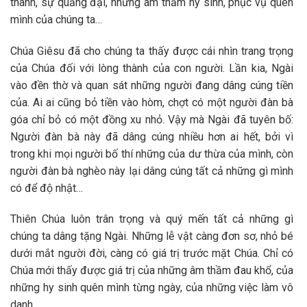
thành, sự quảng đại, những âm thầm hy sinh, phục vụ quên
mình của chúng ta…
Chúa Giêsu đã cho chúng ta thấy được cái nhìn trang trọng
của Chúa đối với lòng thành của con người. Lần kia, Ngài
vào đền thờ và quan sát những người đang dâng cúng tiền
của. Ai ai cũng bỏ tiền vào hòm, chợt có một người đàn bà
góa chỉ bỏ có một đồng xu nhỏ. Vậy mà Ngài đã tuyên bố:
Người đàn bà này đã dâng cúng nhiều hơn ai hết, bởi vì
trong khi mọi người bố thí những của dư thừa của mình, còn
người đàn bà nghèo này lại dâng cúng tất cả những gì mình
có để độ nhật…
Thiên Chúa luôn trân trọng và quý mến tất cả những gì
chúng ta dâng tặng Ngài. Những lễ vật càng đơn sơ, nhỏ bé
dưới mắt người đời, càng có giá trị trước mặt Chúa. Chỉ có
Chúa mới thấy được giá trị của những âm thầm đau khổ, của
những hy sinh quên mình từng ngày, của những việc làm vô
danh…