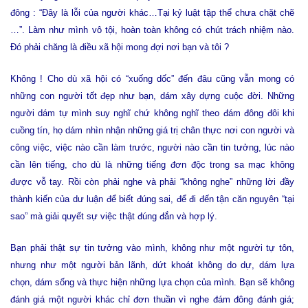
đông : “Đây là lỗi của người khác…Tại kỷ luật tập thể chưa chặt chẽ
…”. Làm như mình vô tội, hoàn toàn không có chút trách nhiệm nào.
Đó phải chăng là điều xã hội mong đợi nơi bạn và tôi ?
Không ! Cho dù xã hội có “xuống dốc” đến đâu cũng vẫn mong có
những con người tốt đẹp như bạn, dám xây dựng cuộc đời. Những
người dám tự mình suy nghĩ chứ không nghĩ theo đám đông đôi khi
cuồng tín, họ dám nhìn nhận những giá trị chân thực nơi con người và
công việc, việc nào cần làm trước, người nào cần tin tưởng, lúc nào
cần lên tiếng, cho dù là những tiếng đơn độc trong sa mạc không
được vỗ tay. Rồi còn phải nghe và phải “không nghe” những lời đầy
thành kiến của dư luận để biết đúng sai, để đi đến tận căn nguyên “tại
sao” mà giải quyết sự việc thật đúng đắn và hợp lý.
Bạn phải thật sự tin tưởng vào mình, không như một người tự tôn,
nhưng như một người bản lãnh, dứt khoát không do dự, dám lựa
chọn, dám sống và thực hiện những lựa chọn của mình. Bạn sẽ không
đánh giá một người khác chỉ đơn thuần vì nghe đám đông đánh giá;