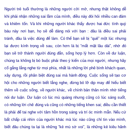
Người trẻ tuổi thường là những người cởi mở, nhưng thật không dễ
khi phải nhận những sai lầm của mình, điều này đòi hỏi nhiều can đảm
và khiêm tốn. Và khi những người khác thấy được hai đức tính quý
báu này nơi bạn, họ sẽ dễ dàng nói với bạn : đâu là điều sai phải
tránh, đâu là việc đúng để làm. Có thể bạn sẽ bị “quê” một lúc nhưng
lại được kính trọng về sau, còn hơn là bị “mất mặt lâu dài”, nhờ đó
bạn sẽ trở thành người đúng đắn, sống hợp lý hơn. Còn về dư luận,
chúng ta không bị bó buộc phải theo ý kiến của mọi người, nhưng hãy
cố gắng lắng nghe từ mọi phía, nhất là những lời phê bình khách quan,
xây dựng, rồi phân biệt đúng sai mà hành động. Cuộc sống sẽ tạo cơ
hội cho những người biết lắng nghe, đừng bỏ lỡ dịp may để hiểu biết
thêm về cuộc sống, về người khác, về chính bản thân mình nhờ tiếng
nói dư luận. Dư luận có lúc mù quáng nhưng cũng có lúc sáng suốt,
có những lời chê đúng và cũng có những tiếng khen sai; điều cần thiết
là phải để tai nghe với tâm hồn trong sáng và trí óc minh mẫn. Nếu cứ
bất chấp cái nhìn của người khác mà lúc nào cũng chỉ tin vào mình,
biết đâu chúng ta lại là những “kẻ mù sờ voi”, là những kẻ kiêu hãnh