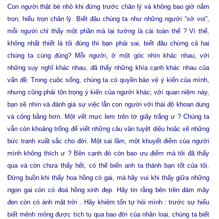
Con người thật bé nhỏ khi đứng trước chân lý và không bao giờ nắm
trọn, hiểu trọn chân lý. Biết đâu chúng ta như những người “sờ voi”,
mỗi người chỉ thấy một phần mà lại tưởng là cái toàn thể ? Vì thế,
không nhất thiết là tôi đúng thì bạn phải sai, biết đâu chừng cả hai
chúng ta cùng đúng? Mỗi người, ở một góc nhìn khác nhau, với
những suy nghĩ khác nhau, đã thấy những khía cạnh khác nhau của
vấn đề. Trong cuộc sống, chúng ta có quyền bảo vệ ý kiến của mình,
nhưng cũng phải tôn trọng ý kiến của người khác; với quan niệm này,
bạn sẽ nhìn và đánh giá sự việc lẫn con người với thái độ khoan dung
và công bằng hơn. Một vết mực lem trên tờ giấy trắng ư ? Chúng ta
vẫn còn khoảng trống để viết những câu văn tuyệt diệu hoặc vẽ những
bức tranh xuất sắc cho đời. Một sai lầm, một khuyết điểm của người
mình không thích ư ? Bên cạnh đó còn bao ưu điểm mà tôi đã thấy
qua và còn chưa thấy hết, có thể biến anh ta thành bạn tốt của tôi.
Đừng buồn khi thấy hoa hồng có gai, mà hãy vui khi thấy giữa những
ngọn gai còn có đoá hồng xinh đẹp. Hãy tin rằng bên trên đám mây
đen còn có ánh mặt trời . Hãy khiêm tốn tự hỏi mình : trước sự hiểu
biết mênh mông được tích tụ qua bao đời của nhân loại, chúng ta biết