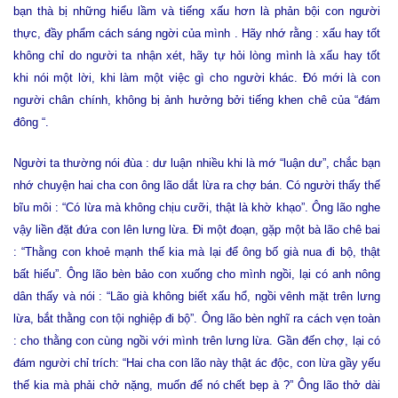
bạn thà bị những hiểu lầm và tiếng xấu hơn là phản bội con người
thực, đầy phẩm cách sáng ngời của mình . Hãy nhớ rằng : xấu hay tốt
không chỉ do người ta nhận xét, hãy tự hỏi lòng mình là xấu hay tốt
khi nói một lời, khi làm một việc gì cho người khác. Đó mới là con
người chân chính, không bị ảnh hưởng bởi tiếng khen chê của “đám
đông “.
Người ta thường nói đùa : dư luận nhiều khi là mớ “luận dư”, chắc bạn
nhớ chuyện hai cha con ông lão dắt lừa ra chợ bán. Có người thấy thế
bĩu môi : “Có lừa mà không chịu cưỡi, thật là khờ khạo”. Ông lão nghe
vậy liền đặt đứa con lên lưng lừa. Đi một đoạn, gặp một bà lão chê bai
: “Thằng con khoẻ mạnh thế kia mà lại để ông bố già nua đi bộ, thật
bất hiếu”. Ông lão bèn bảo con xuống cho mình ngồi, lại có anh nông
dân thấy và nói : “Lão già không biết xấu hổ, ngồi vênh mặt trên lưng
lừa, bắt thằng con tội nghiệp đi bộ”. Ông lão bèn nghĩ ra cách vẹn toàn
: cho thằng con cùng ngồi với mình trên lưng lừa. Gần đến chợ, lại có
đám người chỉ trích: “Hai cha con lão này thật ác độc, con lừa gầy yếu
thế kia mà phải chở nặng, muốn để nó chết bẹp à ?” Ông lão thở dài