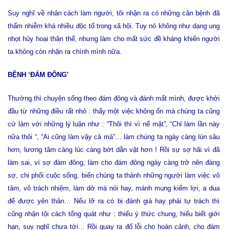
Suy nghĩ về nhân cách làm người, tôi nhận ra có những căn bệnh đã
thấm nhiễm khá nhiều độc tố trong xã hội. Tuy nó không như dạng ung
nhọt hủy hoại thân thể, nhưng làm cho mất sức đề kháng khiến người
ta không còn nhận ra chính mình nữa.
BỆNH ‘ĐÁM ĐÔNG’
Thường thì chuyện sống theo đám đông và đánh mất mình, được khởi
đầu từ những điều rất nhỏ : thấy một việc không ổn mà chúng ta cũng
cứ làm với những lý luận như : “Thôi thì vì nể mặt”, “Chỉ làm lần này
nữa thôi “, “Ai cũng làm vậy cả mà”… làm chúng ta ngày càng lún sâu
hơn, lương tâm càng lúc càng bớt dằn vặt hơn ! Rồi sự sợ hãi vì đã
làm sai, vì sợ đám đông, làm cho đám đông ngày càng trở nên đáng
sợ, chi phối cuộc sống, biến chúng ta thành những người làm việc vô
tâm, vô trách nhiệm, làm dở mà nói hay, mánh mung kiếm lợi, a dua
để được yên thân… Nếu lỡ ra có bị đánh giá hay phải tự trách thì
cũng nhận tội cách tổng quát như : thiếu ý thức chung, hiểu biết giới
hạn, suy nghĩ chưa tới… Rồi quay ra đổ lỗi cho hoàn cảnh, cho đám