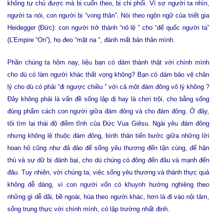
không tự chủ được mà bị cuốn theo, bị chi phối. Vì sợ người ta nhìn,
người ta nói, con người bị “vong thân”. Nói theo ngôn ngữ của triết gia
Heidegger (Đức): con người trở thành “nô lệ ” cho “đế quốc người ta”
(L’Empire “On”), họ đeo “mặt nạ “, đánh mất bản thân mình.
Phần chúng ta hôm nay, liệu bạn có dám thành thật với chính mình
cho dù có làm người khác thất vọng không? Bạn có dám bảo vệ chân
lý cho dù có phải “đi ngược chiều ” với cả một đám đông vô lý không ?
Đây không phải là vấn đề sống lập dị hay là chơi trội, cho bằng sống
đúng phẩm cách con người giữa đám đông và cho đám đông. Ở đây,
tôi tìm lại thái độ điềm tĩnh của Đức Vua Giêsu. Ngài yêu đám đông
nhưng không lệ thuộc đám đông, bình thản tiến bước giữa những lời
hoan hô cũng như đả đảo để sống yêu thương đến tận cùng, để hận
thù và sự dữ bị đánh bại, cho dù chúng có đông đến đâu và mạnh đến
đâu. Tuy nhiên, với chúng ta, việc sống yêu thương và thành thực quả
không dễ dàng, vì con người vốn có khuynh hướng nghiêng theo
những gì dễ dãi, bề ngoài, hùa theo người khác, hơn là đi vào nội tâm,
sống trung thực với chính mình, có lập trường nhất định.