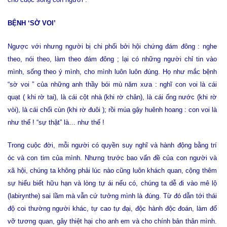
BỆNH ‘SỜ VOI’
Ngược với nhưng người bị chi phối bởi hội chứng đám đông : nghe
theo, nói theo, làm theo đám đông ; lại có những người chỉ tin vào
mình, sống theo ý mình, cho mình luôn luôn đúng. Họ như mắc bệnh
“sờ voi ” của những anh thầy bói mù năm xưa : nghĩ con voi là cái
quạt ( khi rờ tai), là cái cột nhà (khi rờ chân), là cái ống nước (khi rờ
vòi), là cái chổi cùn (khi rờ đuôi ); rồi múa gậy huênh hoang : con voi là
như thế ! “sự thật” là… như thế !
Trong cuộc đời, mỗi người có quyền suy nghĩ và hành động bằng trí
óc và con tim của mình. Nhưng trước bao vấn đề của con người và
xã hội, chúng ta không phải lúc nào cũng luôn khách quan, cộng thêm
sự hiểu biết hữu hạn và lòng tự ái nếu có, chúng ta dễ đi vào mê lộ
(labirynthe) sai lầm mà vẫn cứ tưởng mình là đúng. Từ đó dẫn tới thái
độ coi thường người khác, tự cao tự đại, độc hành độc đoán, làm đổ
vỡ tương quan, gây thiệt hại cho anh em và cho chính bản thân mình.