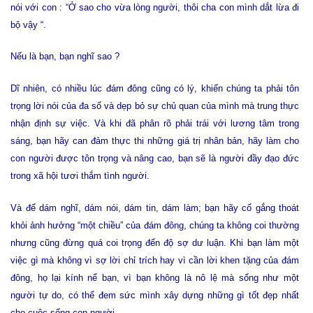
nói với con : “Ở sao cho vừa lòng người, thôi cha con mình dắt lừa đi
bộ vậy “.
Nếu là bạn, bạn nghĩ sao ?
Dĩ nhiên, có nhiều lúc đám đông cũng có lý, khiến chúng ta phải tôn
trọng lời nói của đa số và dẹp bỏ sự chủ quan của mình mà trung thực
nhận định sự việc. Và khi đã phân rõ phải trái với lương tâm trong
sáng, bạn hãy can đảm thực thi những giá trị nhân bản, hãy làm cho
con người được tôn trọng và nâng cao, bạn sẽ là người đầy đạo đức
trong xã hội tươi thắm tình người.
Và để dám nghĩ, dám nói, dám tin, dám làm; bạn hãy cố gắng thoát
khỏi ảnh hưởng “một chiều” của đám đông, chúng ta không coi thường
nhưng cũng đừng quá coi trọng đến độ sợ dư luận. Khi bạn làm một
việc gì mà không vì sợ lời chỉ trích hay vì cần lời khen tặng của đám
đông, họ lại kính nể bạn, vì bạn không là nô lệ mà sống như một
người tự do, có thể đem sức mình xây dựng những gì tốt đẹp nhất
cho cuộc sống con người .