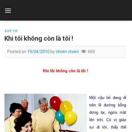
Skip
to
content
SUY TƯ
Khi tôi không còn là tôi !
Posted on
19/04/2010
by
ctvien ctvien
660
Khi tôi không còn là tôi !
Một cậu bé đang đi
trên lề đường bỗng
dừng lại, ngửa mặt
lên trời. Có vị giáo
sư đi tới, thấy thế