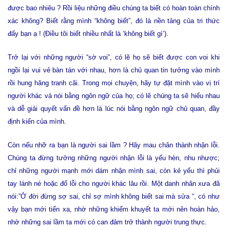
được bao nhiêu ? Rồi liệu những điều chúng ta biết có hoàn toàn chính
xác không? Biết rằng mình “không biết”, đó là nền tảng của tri thức
đấy bạn ạ ! (Điều tôi biết nhiều nhất là ‘không biết gì’).
Trở lại với những người “sờ voi”, có lẽ họ sẽ biết được con voi khi
ngồi lại vui vẻ bàn tán với nhau, hơn là chủ quan tin tưởng vào mình
rồi hung hăng tranh cãi. Trong mọi chuyện, hãy tự đặt mình vào vị trí
người khác và nói bằng ngôn ngữ của họ; có lẽ chúng ta sẽ hiểu nhau
và dễ giải quyết vấn đề hơn là lúc nói bằng ngôn ngữ chủ quan, đầy
định kiến của mình.
Còn nếu nhỡ ra bạn là người sai lầm ? Hãy mau chân thành nhận lỗi.
Chúng ta đừng tưởng những người nhận lỗi là yếu hèn, nhu nhược;
chỉ những người mạnh mới dám nhận mình sai, còn kẻ yếu thì phủi
tay lánh né hoặc đổ lỗi cho người khác lâu rồi. Một danh nhân xưa đã
nói:”Ở đời đừng sợ sai, chỉ sợ mình không biết sai mà sửa “, có như
vậy bạn mới tiến xa, nhờ những khiếm khuyết ta mới nên hoàn hảo,
nhờ những sai lầm ta mới có can đảm trở thành người trung thực.