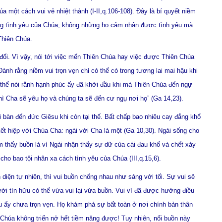
a một cách vui vẻ nhiệt thành (I-II,q.106-108). Đây là bí quyết niềm
ng tình yêu của Chúa; không những họ cảm nhận được tình yêu mà
Thiên Chúa.
 đối. Vì vậy, nói tới việc mến Thiên Chúa hay việc được Thiên Chúa
nh rằng niềm vui trọn vẹn chỉ có thể có trong tương lai mai hậu khi
 thể nói rằnh hạnh phúc ấy đã khởi đầu khi mà Thiên Chúa đến ngự
hì Cha sẽ yêu họ và chúng ta sẽ đến cư ngụ nơi họ” (Ga 14,23).
 bàn đến đức Giêsu khi còn tại thế. Bất chấp bao nhiêu cay đắng khổ
ết hiệp với Chúa Cha: ngài với Cha là một (Ga 10,30). Ngài sống cho
 thấy buồn là vì Ngài nhận thấy sự dữ của cái đau khổ và chết xảy
cho bao tội nhân xa cách tình yêu của Chúa (III,q.15,6).
diện tự nhiên, thì vui buồn chống nhau như sáng với tối. Sự vui sẽ
gười tín hữu có thể vừa vui lại vừa buồn. Vui vì đã được hưởng điều
êu ấy chưa trọn vẹn. Họ khám phá sự bất toàn ở nơi chính bản thân
 Chúa không triển nở hết tiềm năng được! Tuy nhiên, nổi buồn này