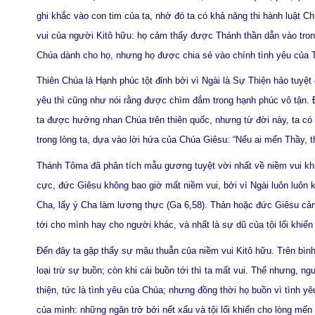
ghi khắc vào con tim của ta, nhờ đó ta có khả năng thi hành luật Chú
vui của người Kitô hữu: họ cảm thấy được Thánh thần dẫn vào tro
Chúa dành cho họ, nhưng họ được chia sẻ vào chính tình yêu của 
Thiên Chúa là Hạnh phúc tột đỉnh bởi vì Ngài là Sự Thiện hảo tuyệt
yêu thì cũng như nói rằng được chìm đắm trong hạnh phúc vô tận. Đà
ta được hưởng nhan Chúa trên thiên quốc, nhưng từ đời này, ta có
trong lòng ta, dựa vào lời hứa của Chúa Giêsu: “Nếu ai mến Thầy, t
Thánh Tôma đã phân tích mẫu gương tuyệt vời nhất về niềm vui khi
cực, đức Giêsu không bao giờ mất niềm vui, bởi vì Ngài luôn luôn k
Cha, lấy ý Cha làm lương thực (Ga 6,58). Thản hoặc đức Giêsu cảm
tới cho mình hay cho người khác, và nhất là sự dũ của tội lổi khiến 
Đến đây ta gặp thấy sự mâu thuẫn của niềm vui Kitô hữu. Trên bình 
loại trừ sự buồn; còn khi cái buồn tới thì ta mất vui. Thế nhưng, n
thiện, tức là tình yêu của Chúa; nhưng đồng thời họ buồn vì tình y
của mình: những ngăn trở bởi nết xấu và tội lổi khiến cho lòng mến