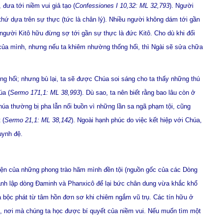
đưa tới niềm vui giả tạo (
Confessiones I 10,32: ML 32,793
). Người
thứ dựa trên sự thực (tức là chân lý). Nhiều người không dám tới gần
 người Kitô hữu đừng sợ tới gần sự thực là đức Kitô. Cho dù khi đối
i của mình, nhưng nếu ta khiêm nhường thống hối, thì Ngài sẽ sửa chữa
g hối; nhưng bù lại, ta sẽ được Chúa soi sáng cho ta thấy những thú
úa (
Sermo 171,1: ML 38,993
). Dù sao, ta nên biết rằng bao lâu còn ở
úa thường bị pha lẫn nổi buồn vì những lần sa ngã phạm tội, cũng
 (
Sermo 21,1: ML 38,142
). Ngoài hạnh phúc do việc kết hiệp với Chúa,
uynh đệ.
hiện của những phong trào hãm mình đền tội (nguồn gốc của các Dòng
hánh lập dòng Đaminh và Phanxicô để lại bức chân dung vừa khắc khổ
ca bộc phát từ tâm hồn đơn sơ khi chiêm ngắm vũ trụ. Các tín hữu ở
cô, nơi mà chúng ta học được bí quyết của niềm vui. Nếu muốn tìm một