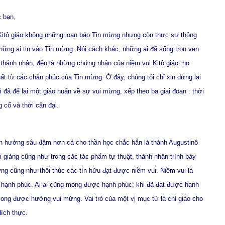
c bạn,
Kitô giáo không những loan báo Tin mừng nhưng còn thực sự thông
ững ai tin vào Tin mừng. Nói cách khác, những ai đã sống trọn vẹn
 thánh nhân, đều là những chứng nhân của niềm vui Kitô giáo: họ
ất từ các chân phúc của Tin mừng. Ở đây, chúng tôi chỉ xin dừng lại
vì đã để lại một giáo huấn về sự vui mừng, xếp theo ba giai đoạn : thời
g cổ và thời cận đại.
ảnh hưởng sâu đậm hơn cả cho thần học chắc hẳn là thánh Augustinô
i giảng cũng như trong các tác phẩm tự thuật, thánh nhân trình bày
ng cũng như thôi thúc các tín hữu đạt được niềm vui. Niềm vui là
a hạnh phúc. Ai ai cũng mong được hạnh phúc; khi đã đạt được hạnh
t mong được hưởng vui mừng. Vai trò của một vị mục tử là chỉ giáo cho
đích thực.