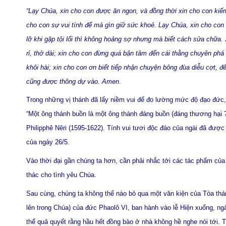
“Lạy Chúa, xin cho con được ăn ngon, và đồng thời xin cho con kiế
cho con sự vui tính để mà gìn giữ sức khoẻ. Lạy Chúa, xin cho con t
lỡ khi gặp tội lổi thì không hoảng sợ nhưng mà biết cách sửa chữa.
rỉ, thở dài; xin cho con đừng quá bận tâm đến cái thằng chuyên phá r
khôi hài; xin cho con ơn biết tiếp nhận chuyện bông đùa diễu cợt, để
cũng được thông dự vào. Amen
.
Trong những vị thánh đã lấy niềm vui để đo lường mức độ đạo đức, t
“Một ông thánh buồn là một ông thánh đáng buồn (đáng thương hại 
Philipphê Nêri (1595-1622). Tính vui tươi độc đáo của ngài đã được 
của ngày 26/5.
Vào thời đại gần chúng ta hơn, cần phải nhắc tới các tác phẩm của
thác cho tình yêu Chúa.
Sau cùng, chúng ta không thể nào bỏ qua một văn kiện của Tòa th
lên trong Chúa) của đức Phaolô VI, ban hành vào lễ Hiện xuống, n
thể quả quyết rằng hầu hết đồng bào ở nhà không hề nghe nói tới. T