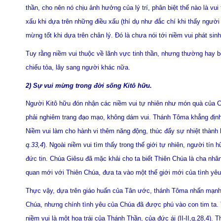
thần, cho nên nó chịu ảnh hưởng của lý trí, phân biệt thế nào là vui
xấu khi dựa trên những điều xấu (thí dụ như đắc chí khi thấy ngườ
mừng tốt khi dựa trên chân lý. Đó là chưa nói tới niềm vui phát si
Tuy rằng niềm vui thuộc về lãnh vực tinh thần, nhưng thường hay bộ
chiếu tỏa, lây sang người khác nữa.
2) Sự vui mừng trong đời sống Kitô hữu.
Người Kitô hữu đón nhận các niềm vui tự nhiên như món quà của Chú
phải nghiêm trang đạo mạo, không dám vui. Thánh Tôma khẳng định r
Niềm vui làm cho hành vi thêm năng động, thúc đẩy sự nhiệt thành 
q.33,4
). Ngoài niềm vui tìm thấy trong thế giới tự nhiên, người t
đức tin. Chúa Giêsu đã mặc khải cho ta biết Thiên Chúa là cha nhâ
quan mới với Thiên Chúa, đưa ta vào một thế giới mới của tình yêu
Thực vậy, dựa trên giáo huấn của Tân ước, thánh Tôma nhấn mạnh 
Chúa, nhưng chính tình yêu của Chúa đã được phú vào con tim ta. T
niềm vui là một hoa trái của Thánh Thần, của đức ái (II-II,q.28,4