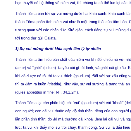
học thuyết có hệ thống về niềm vui, thì chúng ta có thể lục lọi cá
Thánh Tôma bàn tới sự vui mừng dưới hai khía cạnh: khía cạnh tâm 
thánh Tôma phân tích niềm vui như là một trạng thái của tâm hồn. 
tương quan với các nhân đức Kitô giáo; cách riêng sự vui mừng đư
tới trong thư gửi Galata.
1) Sự vui mừng dưới khía cạnh tâm lý tự nhiên
.
Thánh Tôma tìm hiểu bản chất của niềm vui khi đối chiếu nó với nh
(amor) và “ghét” (odium): ta yêu cái gì tốt lành, và ghét cái gì xấu
khi đã được nó rồi thì ta vui thích (gaudium). Đối với sự xấu cũng v
thì ta đâm ra buồn (tristitia). Như vậy, sự vui sướng là trạng thái a
(quies appetitus in fine: I-II, 34,2,2m).
Thánh Tôma lại còn phân biệt cái “vui” (gaudium) với cái “khoái” (de
con người; còn cái vui thuộc cấp độ tinh thần, riêng của con người (
lẫn phần tinh thần; do đó mà thường cái khoái đem lại cái vui và ng
lực: ta vui khi thấy mọi sự trôi chảy, thành công. Sự vui là dấu hiệ