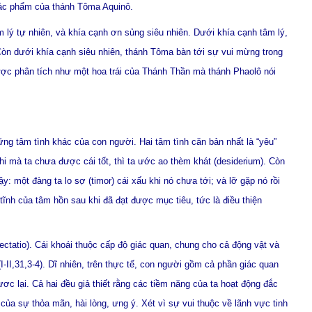
c tác phẩm của thánh Tôma Aquinô.
lý tự nhiên, và khía cạnh ơn sủng siêu nhiên. Dưới khía cạnh tâm lý,
Còn dưới khía cạnh siêu nhiên, thánh Tôma bàn tới sự vui mừng trong
ợc phân tích như một hoa trái của Thánh Thần mà thánh Phaolô nói
ững tâm tình khác của con người. Hai tâm tình căn bản nhất là “yêu”
. Khi mà ta chưa được cái tốt, thì ta ước ao thèm khát (desiderium). Còn
ậy: một đàng ta lo sợ (timor) cái xấu khi nó chưa tới; và lỡ gặp nó rồi
n tĩnh của tâm hồn sau khi đã đạt được mục tiêu, tức là điều thiện
lectatio). Cái khoái thuộc cấp độ giác quan, chung cho cả động vật và
I-II,31,3-4). Dĩ nhiên, trên thực tế, con người gồm cả phần giác quan
ựơc lại. Cả hai đều giả thiết rằng các tiềm năng của ta hoạt động đắc
u của sự thỏa mãn, hài lòng, ưng ý. Xét vì sự vui thuộc về lãnh vực tinh