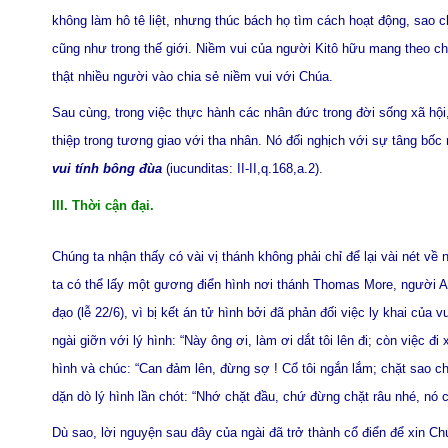
không làm hô tê liệt, nhưng thúc bách họ tìm cách hoạt động, sao 
cũng như trong thế giới. Niềm vui của người Kitô hữu mang theo ch
thật nhiều người vào chia sẻ niềm vui với Chúa.
Sau cùng, trong việc thực hành các nhân đức trong đời sống xã hộ
thiệp trong tương giao với tha nhân. Nó đối nghịch với sự tâng bố
vui tính bông đùa
(iucunditas: II-II,q.168,a.2).
III. Thời cận đại.
Chúng ta nhận thấy có vài vị thánh không phải chỉ để lại vài nét v
ta có thể lấy một gương điển hình nơi thánh Thomas More, người An
đạo (lễ 22/6), vì bị kết án tử hình bởi đã phản đối việc ly khai của 
ngài giỡn với lý hình: “Này ông ơi, làm ơi dắt tôi lên đi; còn việc đ
hình và chúc: “Can đảm lên, đừng sợ ! Cổ tôi ngắn lắm; chặt sao ch
dặn dò lý hình lần chót: “Nhớ chặt đầu, chứ đừng chặt râu nhé, nó ch
Dù sao, lời nguyện sau đây của ngài đã trở thành cổ điển để xin Chú