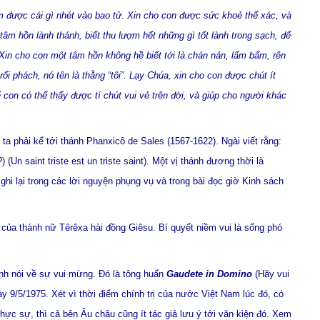
m được cái gì nhét vào bao tử. Xin cho con được sức khoẻ thể xác, và
âm hồn lành thánh, biết thu lượm hết những gì tốt lành trong sạch, để
 Xin cho con một tâm hồn không hề biết tới là chán nản, lẩm bẩm, rên
ối phách, nó tên là thằng “tôi”. Lạy Chúa, xin cho con được chút ít
 con có thể thấy được tí chút vui vẻ trên đời, và giúp cho người khác
a phải kể tới thánh Phanxicô de Sales (1567-1622). Ngài viết rằng:
?)
(Un saint triste est un triste saint). Một vị thánh đương thời là
ghi lại trong các lời nguyện phụng vụ và trong bài đọc giờ Kinh sách
 của thánh nữ Têrêxa hài đồng Giêsu. Bí quyết niềm vui là sống phó
ánh nói về sự vui mừng.
Đó là tông huấn
Gaudete in Domino
(Hãy vui
gày
9/5/1975
. Xét vì thời điểm chính trị của nước Việt
Nam
lúc đó, có
hực sự, thì cả bên Âu châu cũng ít tác giả lưu ý tới văn kiện đó. Xem