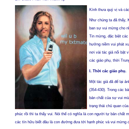
Kính thưa quý vị và cá
Như chúng ta đã thấy, 
ban sự vui mừng cho nh
Tin mừng, đặc biệt các
hưởng niềm vui phát xu
nơi vài tác giả nổi bật 
các giáo phụ, thời Trun
I. Thời các giáo phụ.
Một tác giả đã để lại 
(354-430). Trong các bà
bản chất của sự vui mừ
trạng thái chủ quan củ
phúc rồi thì ta thấy vui. Nói thế có nghĩa là con người tự bản chấ
các tín hữu biết đâu là con đường đưa tới hạnh phúc và vui mừng 