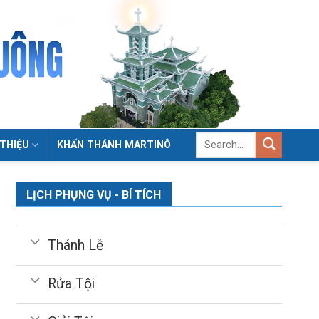
 THIỆU
KHẤN THÁNH MARTINÔ
LỊCH PHỤNG VỤ - BÍ TÍCH
Thánh Lễ
Rửa Tội