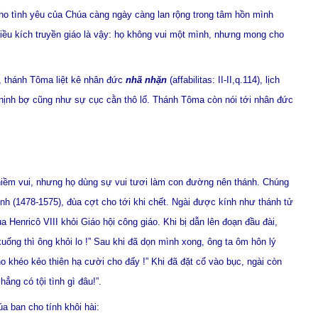
cho tình yêu của Chúa càng ngày càng lan rộng trong tâm hồn mình
iều kích truyền giáo là vậy: họ không vui một mình, nhưng mong cho
i, thánh Tôma liệt kê nhân đức
nhã nhặn
(affabilitas: II-II,q.114), lịch
c nịnh bợ cũng như sự cục cằn thô lổ. Thánh Tôma còn nói tới nhân đức
ề niềm vui, nhưng họ dùng sự vui tươi làm con đường nên thánh. Chúng
h (1478-1575), đùa cợt cho tới khi chết. Ngài được kính như thánh tử
vua Henricô VIII khỏi Giáo hội công giáo. Khi bị dẫn lên đoạn đầu đài,
i xuống thì ông khỏi lo !” Sau khi đã dọn mình xong, ông ta ôm hôn lý
o khéo kẻo thiên hạ cười cho đấy !” Khi đã đặt cổ vào bục, ngài còn
ẳng có tội tình gì đâu!”.
a ban cho tính khôi hài: