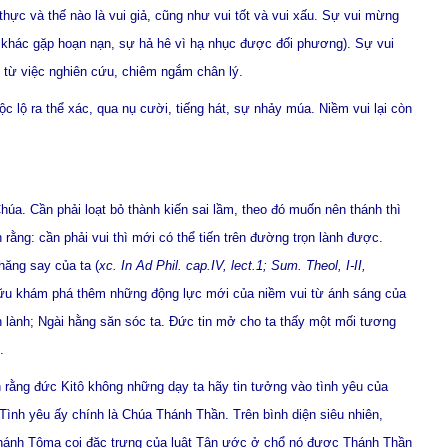
 thực và thế nào là vui giả, cũng như vui tốt và vui xấu. Sự vui mừng
i khác gặp hoạn nạn, sự hả hê vì hạ nhục được đối phương). Sự vui
nh từ việc nghiên cứu, chiêm ngắm chân lý.
c lộ ra thể xác, qua nụ cười, tiếng hát, sự nhảy múa. Niềm vui lại còn
a. Cần phải loạt bỏ thành kiến sai lầm, theo đó muốn nên thánh thì
ằng: cần phải vui thì mới có thể tiến trên đường trọn lành được.
hăng say của ta (
xc. In Ad Phil. cap.IV, lect.1; Sum. Theol, I-II,
ín hữu khám phá thêm những động lực mới của niềm vui từ ánh sáng của
n lành; Ngài hằng săn sóc ta. Đức tin mở cho ta thấy một mối tương
.
rằng đức Kitô không những dạy ta hãy tin tưởng vào tình yêu của
ình yêu ấy chính là Chúa Thánh Thần. Trên bình diện siêu nhiên,
). Thánh Tôma coi đặc trưng của luật Tân ước ở chổ nó được Thánh Thần