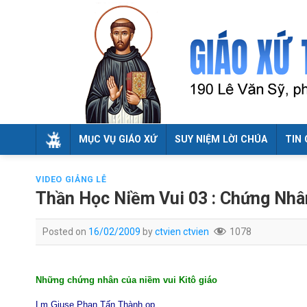
Skip
to
content
MỤC VỤ GIÁO XỨ
SUY NIỆM LỜI CHÚA
TIN 
VIDEO GIẢNG LỄ
Thần Học Niềm Vui 03 : Chứng Nhâ
Posted on
16/02/2009
by
ctvien ctvien
1078
Những chứng nhân của niềm vui Kitô giáo
Lm Giuse Phan Tấn Thành op