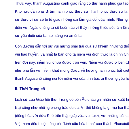
Thực vậy, thánh Augustinô cảnh giác rằng có thứ hạnh phúc giả tạo, 
Kitô hữu cần phải đi tìm hạnh phúc thực sự. Hạnh phúc thực sự là 
sự thực vì sợ sẽ bị tố giác những sai lầm giả dối của mình. Nhưng
diện với Ngài, chúng ta sẽ buồn rầu vì thấy những thiếu sót lầm lổ
sự yếu đuối của ta, soi sáng và an ủi ta.
Con đường dẫn tới sự vui mừng phải trải qua sự khiêm nhường thốn
vui hão huyền, và nhất là ban cho ta niềm vui đích thực là chính Ch
trên đời này, niềm vui chưa được trọn vẹn. Niềm vui được ở bên Ch
như pha lẫn với niềm khát mong được về hưởng hạnh phúc bất diệt
thánh Augustinô cũng nói tới niềm vui của tình bác ái thương yêu h
II. Thời Trung cổ
Lịch sử của Giáo hội thời Trung cổ bên Âu châu ghi nhận sự xuất 
Ba) cũng như những phong trào du ca. Vì thế không lạ gì mà hai t
(đồng hóa với đức Kitô trên thập giá) vừa vui tươi, với những bài 
Việt nam đều thuộc lòng bài “kinh cầu hòa bình” của thánh Phanxi